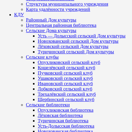
Структура муниципального учреждения
Карта удалённости учреждений
КДУ
Районный Дом культуры
Центральная районная библиотека
Сельские Дома культуры
Усть — Долысский сельский Дом культуры
Новохованский сельский Дом культуры
Лёховский сельский Дом культуры
Туричинский сельский Дом культуры
Сельские клубы
Опухликовский сельский клуб
Кошелёвский сельский клуб
Пучковский сельский клуб
Ушаковский сельский клуб
Ивановский сельский клуб
Лобковский сельский клуб
Трехалёвский сельский клуб
Щербинский сельский клуб
Сельские библиотеки
Опухликовская библиотека
Лёховская библиотека
Туричинская библиотека
Усть-Долысская библиотека
Новохованская библиотека