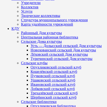
Учредители
Коллектив
Услуги
Творческие коллективы
Структура муниципального учреждения
Карта удалённости учреждений
КДУ
Районный Дом культуры
Центральная районная библиотека
Сельские Дома культуры
Усть — Долысский сельский Дом культуры
Новохованский сельский Дом культуры
Лёховский сельский Дом культуры
Туричинский сельский Дом культуры
Сельские клубы
Опухликовский сельский клуб
Кошелёвский сельский клуб
Пучковский сельский клуб
Ушаковский сельский клуб
Ивановский сельский клуб
Лобковский сельский клуб
Трехалёвский сельский клуб
Щербинский сельский клуб
Сельские библиотеки
Опухликовская библиотека