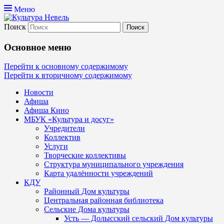
Меню
Поиск
Культура Невель
Основное меню
МБУК Невельского района "Культура
Перейти к основному содержимому
Перейти к вторичному содержимому
и досуг"
Новости
Афиша
Афиша Кино
МБУК «Культура и досуг»
Учредители
Коллектив
Услуги
Творческие коллективы
Структура муниципального учреждения
Карта удалённости учреждений
КДУ
Районный Дом культуры
Центральная районная библиотека
Сельские Дома культуры
Усть — Долысский сельский Дом культуры