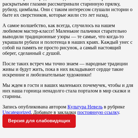
раскрытыми глазами рассматривали старинную прялку,
рубиху, цимбалы. Они с таким интересом слушали истории о
быте их сверстников, которые жили сто лет назад.
⁣А самое волшебство, как всегда, случилось на нашем
любимом мастер-классе! Маленькие пальчики старательно
выводили традиционные узоры — те самые, что когда-то
украшали рубахи и полотенца в наших краях. Каждый унес с
собой на память не просто рисунок, а самый настоящий
оберег, сделанный с душой.
⁣После таких встреч мы точно знаем — народные традиции
живы и будут жить, пока в них вкладывают сердце такие
искренние и любознательные художники!
⁣Мы ждем в гости и ваших маленьких почемучек, чтобы и для
них наша горница ненадолго стала порталом в мир сказки и
старины.
Запись опубликована автором
Культура Невель
в рубрике
Uncategorized
. Добавьте в закладки
постоянную ссылку
.
Версия для слабовидящих