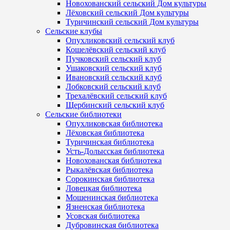
Новохованский сельский Дом культуры
Лёховский сельский Дом культуры
Туричинский сельский Дом культуры
Сельские клубы
Опухликовский сельский клуб
Кошелёвский сельский клуб
Пучковский сельский клуб
Ушаковский сельский клуб
Ивановский сельский клуб
Лобковский сельский клуб
Трехалёвский сельский клуб
Щербинский сельский клуб
Сельские библиотеки
Опухликовская библиотека
Лёховская библиотека
Туричинская библиотека
Усть-Долысская библиотека
Новохованская библиотека
Рыкалёвская библиотека
Сорокинская библиотека
Ловецкая библиотека
Мошенинская библиотека
Язненская библиотека
Усовская библиотека
Дубровинская библиотека