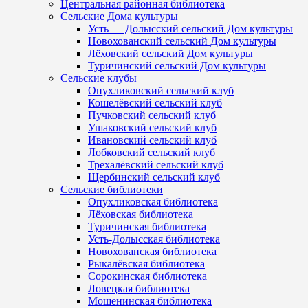
Центральная районная библиотека
Сельские Дома культуры
Усть — Долысский сельский Дом культуры
Новохованский сельский Дом культуры
Лёховский сельский Дом культуры
Туричинский сельский Дом культуры
Сельские клубы
Опухликовский сельский клуб
Кошелёвский сельский клуб
Пучковский сельский клуб
Ушаковский сельский клуб
Ивановский сельский клуб
Лобковский сельский клуб
Трехалёвский сельский клуб
Щербинский сельский клуб
Сельские библиотеки
Опухликовская библиотека
Лёховская библиотека
Туричинская библиотека
Усть-Долысская библиотека
Новохованская библиотека
Рыкалёвская библиотека
Сорокинская библиотека
Ловецкая библиотека
Мошенинская библиотека