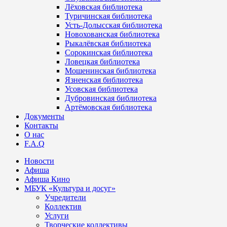
Лёховская библиотека
Туричинская библиотека
Усть-Долысская библиотека
Новохованская библиотека
Рыкалёвская библиотека
Сорокинская библиотека
Ловецкая библиотека
Мошенинская библиотека
Язненская библиотека
Усовская библиотека
Дубровинская библиотека
Артёмовская библиотека
Документы
Контакты
О нас
F.A.Q
Новости
Афиша
Афиша Кино
МБУК «Культура и досуг»
Учредители
Коллектив
Услуги
Творческие коллективы