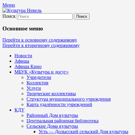
Меню
Поиск
Культура Невель
Основное меню
МБУК Невельского района "Культура
Перейти к основному содержимому
Перейти к вторичному содержимому
и досуг"
Новости
Афиша
Афиша Кино
МБУК «Культура и досуг»
Учредители
Коллектив
Услуги
Творческие коллективы
Структура муниципального учреждения
Карта удалённости учреждений
КДУ
Районный Дом культуры
Центральная районная библиотека
Сельские Дома культуры
Усть — Долысский сельский Дом культуры