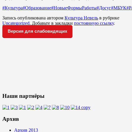
#Культура
#Образование
#НовыеФормыРаботы
#Досуг
#МБУК
#Р
Запись опубликована автором
Культура Невель
в рубрике
Uncategorized
. Добавьте в закладки
постоянную ссылку
.
Версия для слабовидящих
Наши партнёры
Архив
Архив 2013