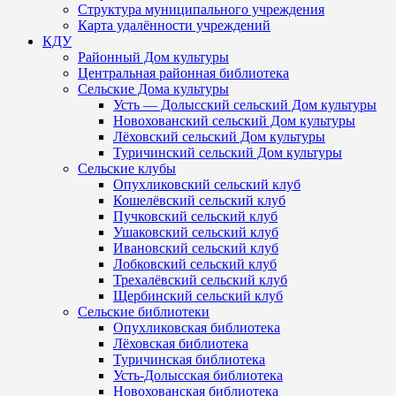
Структура муниципального учреждения
Карта удалённости учреждений
КДУ
Районный Дом культуры
Центральная районная библиотека
Сельские Дома культуры
Усть — Долысский сельский Дом культуры
Новохованский сельский Дом культуры
Лёховский сельский Дом культуры
Туричинский сельский Дом культуры
Сельские клубы
Опухликовский сельский клуб
Кошелёвский сельский клуб
Пучковский сельский клуб
Ушаковский сельский клуб
Ивановский сельский клуб
Лобковский сельский клуб
Трехалёвский сельский клуб
Щербинский сельский клуб
Сельские библиотеки
Опухликовская библиотека
Лёховская библиотека
Туричинская библиотека
Усть-Долысская библиотека
Новохованская библиотека