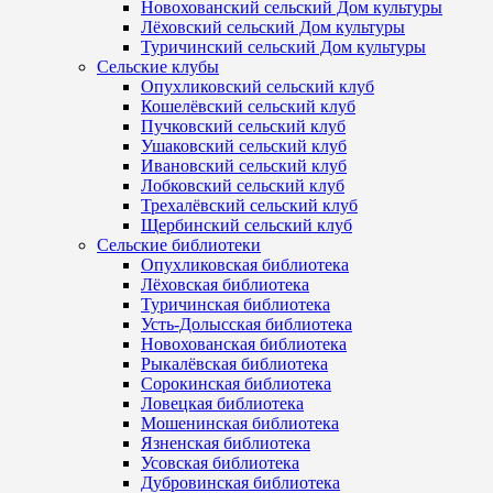
Новохованский сельский Дом культуры
Лёховский сельский Дом культуры
Туричинский сельский Дом культуры
Сельские клубы
Опухликовский сельский клуб
Кошелёвский сельский клуб
Пучковский сельский клуб
Ушаковский сельский клуб
Ивановский сельский клуб
Лобковский сельский клуб
Трехалёвский сельский клуб
Щербинский сельский клуб
Сельские библиотеки
Опухликовская библиотека
Лёховская библиотека
Туричинская библиотека
Усть-Долысская библиотека
Новохованская библиотека
Рыкалёвская библиотека
Сорокинская библиотека
Ловецкая библиотека
Мошенинская библиотека
Язненская библиотека
Усовская библиотека
Дубровинская библиотека