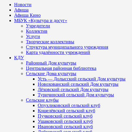
Новости
Афиша
Афиша Кино
МБУК «Культура и досуг»
Учредители
Коллектив
Услуги
Творческие коллективы
Структура муниципального учреждения
Карта удалённости учреждений
КДУ
Районный Дом культуры
Центральная районная библиотека
Сельские Дома культуры
Усть — Долысский сельский Дом культуры
Новохованский сельский Дом культуры
Лёховский сельский Дом культуры
Туричинский сельский Дом культуры
Сельские клубы
Опухликовский сельский клуб
Кошелёвский сельский клуб
Пучковский сельский клуб
Ушаковский сельский клуб
Ивановский сельский клуб
Лобковский сельский клуб