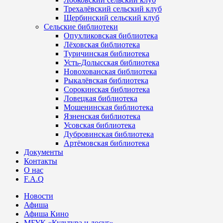
Трехалёвский сельский клуб
Щербинский сельский клуб
Сельские библиотеки
Опухликовская библиотека
Лёховская библиотека
Туричинская библиотека
Усть-Долысская библиотека
Новохованская библиотека
Рыкалёвская библиотека
Сорокинская библиотека
Ловецкая библиотека
Мошенинская библиотека
Язненская библиотека
Усовская библиотека
Дубровинская библиотека
Артёмовская библиотека
Документы
Контакты
О нас
F.A.Q
Новости
Афиша
Афиша Кино
МБУК «Культура и досуг»