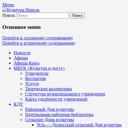
Меню
Поиск
Культура Невель
Основное меню
МБУК Невельского района "Культура
Перейти к основному содержимому
Перейти к вторичному содержимому
и досуг"
Новости
Афиша
Афиша Кино
МБУК «Культура и досуг»
Учредители
Коллектив
Услуги
Творческие коллективы
Структура муниципального учреждения
Карта удалённости учреждений
КДУ
Районный Дом культуры
Центральная районная библиотека
Сельские Дома культуры
Усть — Долысский сельский Дом культуры