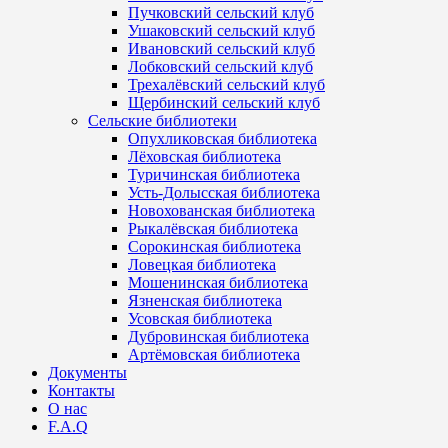
Пучковский сельский клуб
Ушаковский сельский клуб
Ивановский сельский клуб
Лобковский сельский клуб
Трехалёвский сельский клуб
Щербинский сельский клуб
Сельские библиотеки
Опухликовская библиотека
Лёховская библиотека
Туричинская библиотека
Усть-Долысская библиотека
Новохованская библиотека
Рыкалёвская библиотека
Сорокинская библиотека
Ловецкая библиотека
Мошенинская библиотека
Язненская библиотека
Усовская библиотека
Дубровинская библиотека
Артёмовская библиотека
Документы
Контакты
О нас
F.A.Q