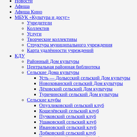
Новости
Афиша
Афиша Кино
МБУК «Культура и досуг»
Учредители
Коллектив
Услуги
Творческие коллективы
Структура муниципального учреждения
Карта удалённости учреждений
КДУ
Районный Дом культуры
Центральная районная библиотека
Сельские Дома культуры
Усть — Долысский сельский Дом культуры
Новохованский сельский Дом культуры
Лёховский сельский Дом культуры
Туричинский сельский Дом культуры
Сельские клубы
Опухликовский сельский клуб
Кошелёвский сельский клуб
Пучковский сельский клуб
Ушаковский сельский клуб
Ивановский сельский клуб
Лобковский сельский клуб