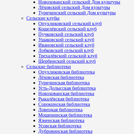
Новохованский сельский Дом культуры
Лёховский сельский Дом культуры
Туричинский сельский Дом культуры
Сельские клубы
Опухликовский сельский клуб
Кошелёвский сельский клуб
Пучковский сельский клуб
Ушаковский сельский клуб
Ивановский сельский клуб
Лобковский сельский клуб
Трехалёвский сельский клуб
Щербинский сельский клуб
Сельские библиотеки
Опухликовская библиотека
Лёховская библиотека
Туричинская библиотека
Усть-Долысская библиотека
Новохованская библиотека
Рыкалёвская библиотека
Сорокинская библиотека
Ловецкая библиотека
Мошенинская библиотека
Язненская библиотека
Усовская библиотека
Дубровинская библиотека