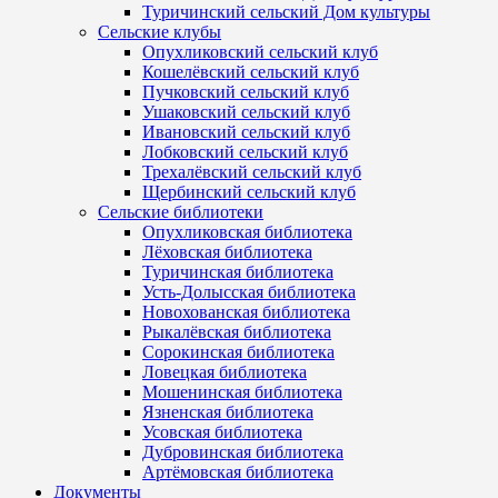
Туричинский сельский Дом культуры
Сельские клубы
Опухликовский сельский клуб
Кошелёвский сельский клуб
Пучковский сельский клуб
Ушаковский сельский клуб
Ивановский сельский клуб
Лобковский сельский клуб
Трехалёвский сельский клуб
Щербинский сельский клуб
Сельские библиотеки
Опухликовская библиотека
Лёховская библиотека
Туричинская библиотека
Усть-Долысская библиотека
Новохованская библиотека
Рыкалёвская библиотека
Сорокинская библиотека
Ловецкая библиотека
Мошенинская библиотека
Язненская библиотека
Усовская библиотека
Дубровинская библиотека
Артёмовская библиотека
Документы