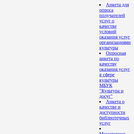
Анкета для
опроса
получателей
услуг о
качестве
условий
оказания услуг
организациями
культуры
Опросная
анкета по
качеству
оказания услуг
в сфере
культуры
МБУК
"Культура и
досуг"
Анкета о
качестве и
доступности
библиотечных
услуг
Мониторинг