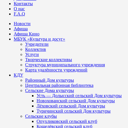
Контакты
О нас
F.A.Q
Новости
Афиша
Афиша Кино
МБУК «Культура и досуг»
Учредители
Коллектив
Услуги
Творческие коллективы
Структура муниципального учреждения
Карта удалённости учреждений
КДУ
Районный Дом культуры
Центральная районная библиотека
Сельские Дома культуры
Усть — Долысский сельский Дом культуры
Новохованский сельский Дом культуры
Лёховский сельский Дом культуры
Туричинский сельский Дом культуры
Сельские клубы
Опухликовский сельский клуб
Кошелёвский сельский клуб