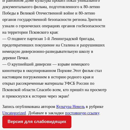
В районном Доме культуры прошёл показ уникального
документального фильма, подготовленного к 80-летию
Победы в Великой Отечественной войне и 80-летию
органов государственной безопасности региона.Зрители
узнали о героических операциях органов госбезопасности
на территории Псковского края:
— О подвиге партизан 1-й Ленинградской бригады,
предотвративших покушение на Сталина и разрушивших
немецкую диверсионно-разведывательную школу в
деревне Печки.
— О крупнейшей диверсии — взрыве немецкого
кинотеатра в оккупированном Порхове.Этот фильм стал
настоящим погружением в историю родного края и
открыл рассекреченные материалы УФСБ России по
Псковской области.Спасибо всем, кто пришёл на просмотр
и прикоснулся к истории через экран!
Запись опубликована автором
Культура Невель
в рубрике
Uncategorized
. Добавьте в закладки
постоянную ссылку
.
Версия для слабовидящих