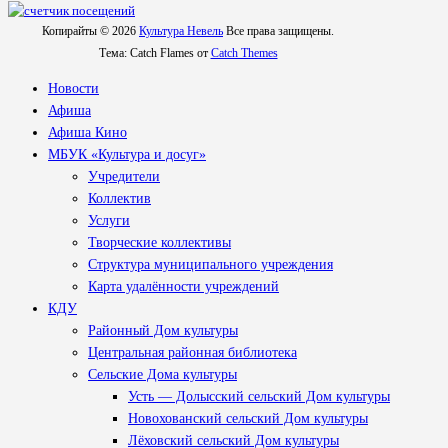
Копирайты © 2026
Культура Невель
Все права защищены.
Тема: Catch Flames от
Catch Themes
Новости
Афиша
Афиша Кино
МБУК «Культура и досуг»
Учредители
Коллектив
Услуги
Творческие коллективы
Структура муниципального учреждения
Карта удалённости учреждений
КДУ
Районный Дом культуры
Центральная районная библиотека
Сельские Дома культуры
Усть — Долысский сельский Дом культуры
Новохованский сельский Дом культуры
Лёховский сельский Дом культуры