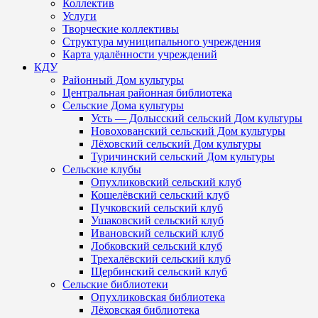
Коллектив
Услуги
Творческие коллективы
Структура муниципального учреждения
Карта удалённости учреждений
КДУ
Районный Дом культуры
Центральная районная библиотека
Сельские Дома культуры
Усть — Долысский сельский Дом культуры
Новохованский сельский Дом культуры
Лёховский сельский Дом культуры
Туричинский сельский Дом культуры
Сельские клубы
Опухликовский сельский клуб
Кошелёвский сельский клуб
Пучковский сельский клуб
Ушаковский сельский клуб
Ивановский сельский клуб
Лобковский сельский клуб
Трехалёвский сельский клуб
Щербинский сельский клуб
Сельские библиотеки
Опухликовская библиотека
Лёховская библиотека