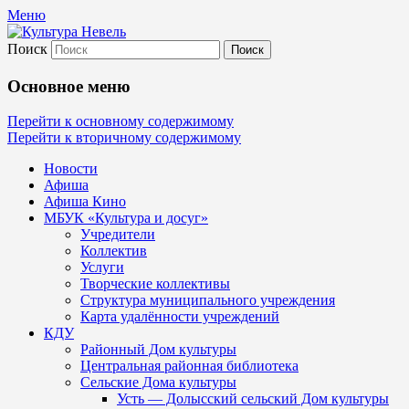
Меню
Поиск
Культура Невель
Основное меню
МБУК Невельского района "Культура
Перейти к основному содержимому
Перейти к вторичному содержимому
и досуг"
Новости
Афиша
Афиша Кино
МБУК «Культура и досуг»
Учредители
Коллектив
Услуги
Творческие коллективы
Структура муниципального учреждения
Карта удалённости учреждений
КДУ
Районный Дом культуры
Центральная районная библиотека
Сельские Дома культуры
Усть — Долысский сельский Дом культуры