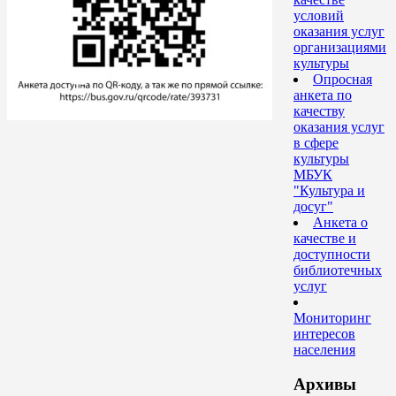
условий
оказания услуг
организациями
культуры
Опросная
анкета по
качеству
оказания услуг
в сфере
культуры
МБУК
"Культура и
досуг"
Анкета о
качестве и
доступности
библиотечных
услуг
Мониторинг
интересов
населения
Архивы