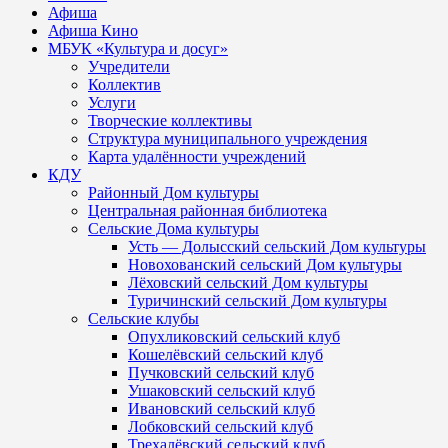
Афиша
Афиша Кино
МБУК «Культура и досуг»
Учредители
Коллектив
Услуги
Творческие коллективы
Структура муниципального учреждения
Карта удалённости учреждений
КДУ
Районный Дом культуры
Центральная районная библиотека
Сельские Дома культуры
Усть — Долысский сельский Дом культуры
Новохованский сельский Дом культуры
Лёховский сельский Дом культуры
Туричинский сельский Дом культуры
Сельские клубы
Опухликовский сельский клуб
Кошелёвский сельский клуб
Пучковский сельский клуб
Ушаковский сельский клуб
Ивановский сельский клуб
Лобковский сельский клуб
Трехалёвский сельский клуб