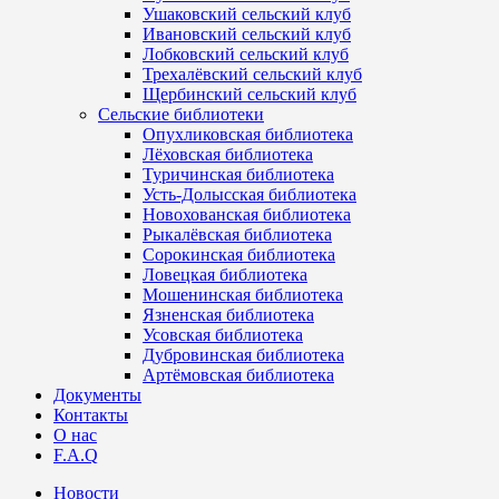
Ушаковский сельский клуб
Ивановский сельский клуб
Лобковский сельский клуб
Трехалёвский сельский клуб
Щербинский сельский клуб
Сельские библиотеки
Опухликовская библиотека
Лёховская библиотека
Туричинская библиотека
Усть-Долысская библиотека
Новохованская библиотека
Рыкалёвская библиотека
Сорокинская библиотека
Ловецкая библиотека
Мошенинская библиотека
Язненская библиотека
Усовская библиотека
Дубровинская библиотека
Артёмовская библиотека
Документы
Контакты
О нас
F.A.Q
Новости