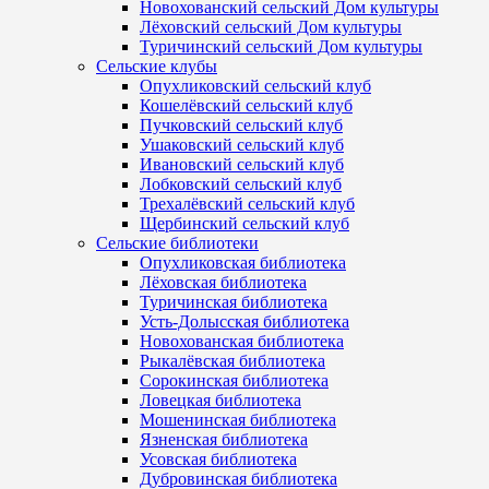
Новохованский сельский Дом культуры
Лёховский сельский Дом культуры
Туричинский сельский Дом культуры
Сельские клубы
Опухликовский сельский клуб
Кошелёвский сельский клуб
Пучковский сельский клуб
Ушаковский сельский клуб
Ивановский сельский клуб
Лобковский сельский клуб
Трехалёвский сельский клуб
Щербинский сельский клуб
Сельские библиотеки
Опухликовская библиотека
Лёховская библиотека
Туричинская библиотека
Усть-Долысская библиотека
Новохованская библиотека
Рыкалёвская библиотека
Сорокинская библиотека
Ловецкая библиотека
Мошенинская библиотека
Язненская библиотека
Усовская библиотека
Дубровинская библиотека