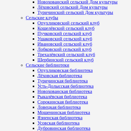
Новохованский сельский Дом культуры
Лёховский сельский Дом культуры
Туричинский сельский Дом культуры
Сельские клубы
Опухликовский сельский клуб
Кошелёвский сельский клуб
Пучковский сельский клуб
Ушаковский сельский клуб
Ивановский сельский клуб
Лобковский сельский клуб
Трехалёвский сельский клуб
Щербинский сельский клуб
Сельские библиотеки
Опухликовская библиотека
Лёховская библиотека
Туричинская библиотека
Усть-Долысская библиотека
Новохованская библиотека
Рыкалёвская библиотека
Сорокинская библиотека
Ловецкая библиотека
Мошенинская библиотека
Язненская библиотека
Усовская библиотека
Дубровинская библиотека