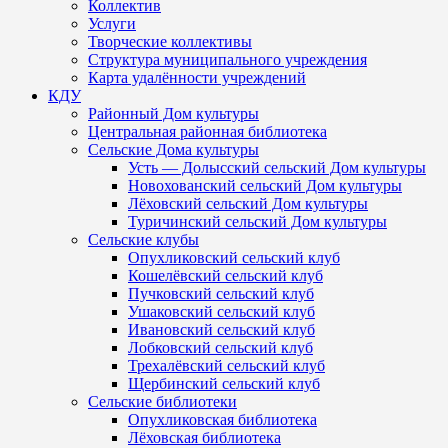
Коллектив
Услуги
Творческие коллективы
Структура муниципального учреждения
Карта удалённости учреждений
КДУ
Районный Дом культуры
Центральная районная библиотека
Сельские Дома культуры
Усть — Долысский сельский Дом культуры
Новохованский сельский Дом культуры
Лёховский сельский Дом культуры
Туричинский сельский Дом культуры
Сельские клубы
Опухликовский сельский клуб
Кошелёвский сельский клуб
Пучковский сельский клуб
Ушаковский сельский клуб
Ивановский сельский клуб
Лобковский сельский клуб
Трехалёвский сельский клуб
Щербинский сельский клуб
Сельские библиотеки
Опухликовская библиотека
Лёховская библиотека