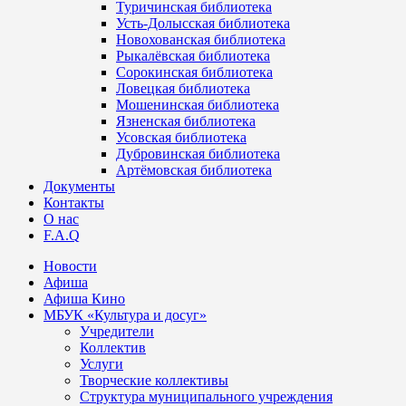
Туричинская библиотека
Усть-Долысская библиотека
Новохованская библиотека
Рыкалёвская библиотека
Сорокинская библиотека
Ловецкая библиотека
Мошенинская библиотека
Язненская библиотека
Усовская библиотека
Дубровинская библиотека
Артёмовская библиотека
Документы
Контакты
О нас
F.A.Q
Новости
Афиша
Афиша Кино
МБУК «Культура и досуг»
Учредители
Коллектив
Услуги
Творческие коллективы
Структура муниципального учреждения