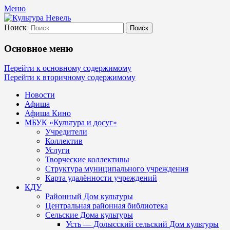
Меню
Поиск
Культура Невель
Основное меню
МБУК Невельского района "Культура
Перейти к основному содержимому
Перейти к вторичному содержимому
и досуг"
Новости
Афиша
Афиша Кино
МБУК «Культура и досуг»
Учредители
Коллектив
Услуги
Творческие коллективы
Структура муниципального учреждения
Карта удалённости учреждений
КДУ
Районный Дом культуры
Центральная районная библиотека
Сельские Дома культуры
Усть — Долысский сельский Дом культуры