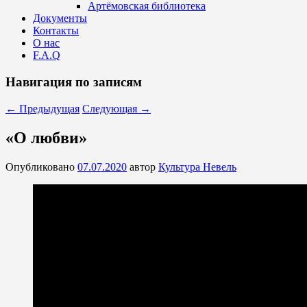
Артёмовская библиотека
Документы
Контакты
О нас
F.A.Q
Навигация по записям
←
Предыдущая
Следующая
→
«О любви»
Опубликовано
07.07.2020
автор
Культура Невель