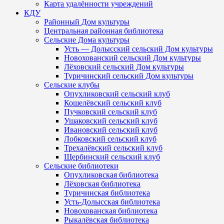
Карта удалённости учреждений
КДУ
Районный Дом культуры
Центральная районная библиотека
Сельские Дома культуры
Усть — Долысский сельский Дом культуры
Новохованский сельский Дом культуры
Лёховский сельский Дом культуры
Туричинский сельский Дом культуры
Сельские клубы
Опухликовский сельский клуб
Кошелёвский сельский клуб
Пучковский сельский клуб
Ушаковский сельский клуб
Ивановский сельский клуб
Лобковский сельский клуб
Трехалёвский сельский клуб
Щербинский сельский клуб
Сельские библиотеки
Опухликовская библиотека
Лёховская библиотека
Туричинская библиотека
Усть-Долысская библиотека
Новохованская библиотека
Рыкалёвская библиотека