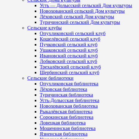
Усть — Долысский сельский Дом культуры
Новохованский сельский Дом культуры
Лёховский сельский Дом культуры
Туричинский сельский Дом культуры
Сельские клубы
Опухликовский сельский клуб
Кошелёвский сельский клуб
Пучковский сельский клуб
Ушаковский сельский клуб
Ивановский сельский клуб
Лобковский сельский клуб
Трехалёвский сельский клуб
Щербинский сельский клуб
Сельские библиотеки
Опухликовская библиотека
Лёховская библиотека
Туричинская библиотека
Усть-Долысская библиотека
Новохованская библиотека
Рыкалёвская библиотека
Сорокинская библиотека
Ловецкая библиотека
Мошенинская библиотека
Язненская библиотека