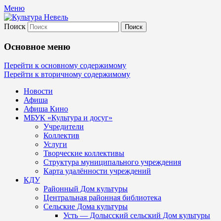
Меню
Поиск
Культура Невель
Основное меню
МБУК Невельского района "Культура и
Перейти к основному содержимому
Перейти к вторичному содержимому
Новости
Афиша
Афиша Кино
МБУК «Культура и досуг»
Учредители
Коллектив
Услуги
Творческие коллективы
Структура муниципального учреждения
Карта удалённости учреждений
КДУ
Районный Дом культуры
Центральная районная библиотека
Сельские Дома культуры
Усть — Долысский сельский Дом культуры