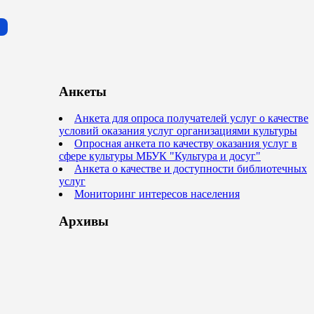
Анкеты
Анкета для опроса получателей услуг о качестве
условий оказания услуг организациями культуры
Опросная анкета по качеству оказания услуг в
сфере культуры МБУК "Культура и досуг"
Анкета о качестве и доступности библиотечных
услуг
Мониторинг интересов населения
Архивы