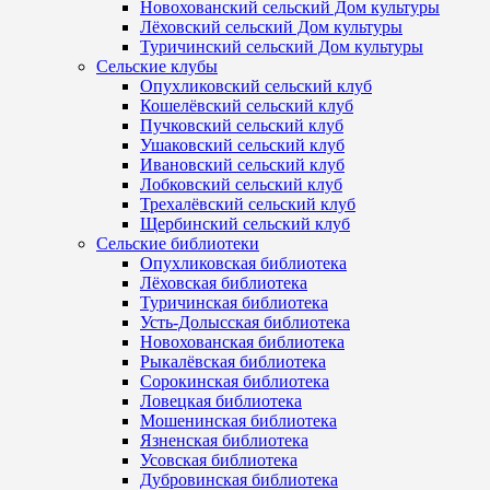
Новохованский сельский Дом культуры
Лёховский сельский Дом культуры
Туричинский сельский Дом культуры
Сельские клубы
Опухликовский сельский клуб
Кошелёвский сельский клуб
Пучковский сельский клуб
Ушаковский сельский клуб
Ивановский сельский клуб
Лобковский сельский клуб
Трехалёвский сельский клуб
Щербинский сельский клуб
Сельские библиотеки
Опухликовская библиотека
Лёховская библиотека
Туричинская библиотека
Усть-Долысская библиотека
Новохованская библиотека
Рыкалёвская библиотека
Сорокинская библиотека
Ловецкая библиотека
Мошенинская библиотека
Язненская библиотека
Усовская библиотека
Дубровинская библиотека