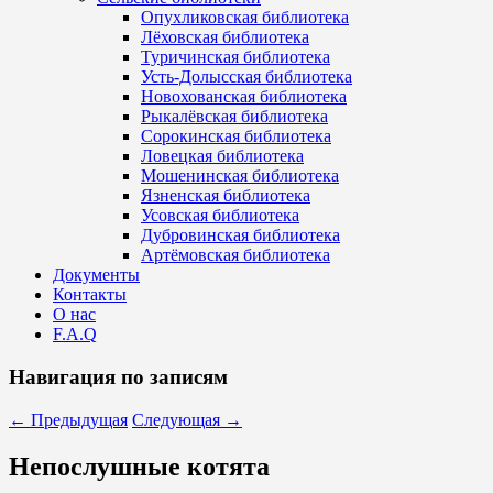
Опухликовская библиотека
Лёховская библиотека
Туричинская библиотека
Усть-Долысская библиотека
Новохованская библиотека
Рыкалёвская библиотека
Сорокинская библиотека
Ловецкая библиотека
Мошенинская библиотека
Язненская библиотека
Усовская библиотека
Дубровинская библиотека
Артёмовская библиотека
Документы
Контакты
О нас
F.A.Q
Навигация по записям
←
Предыдущая
Следующая
→
Непослушные котята