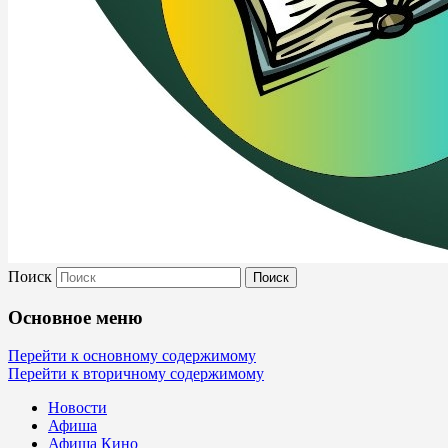
Поиск
Культура Невель
Основное меню
МБУК Невельского района "Культура и
Перейти к основному содержимому
Перейти к вторичному содержимому
Новости
Афиша
Афиша Кино