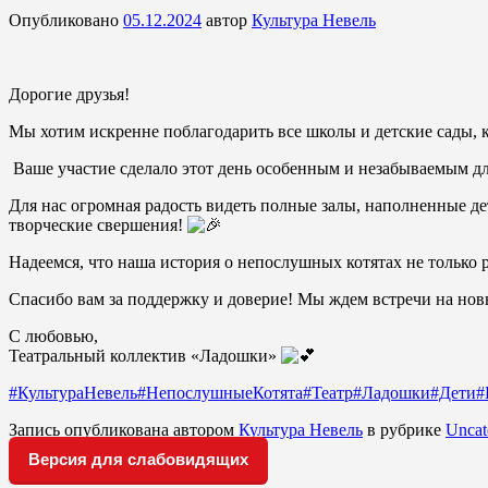
Опубликовано
05.12.2024
автор
Культура Невель
Дорогие друзья!
Мы хотим искренне поблагодарить все школы и детские сады,
Ваше участие сделало этот день особенным и незабываемым для
Для нас огромная радость видеть полные залы, наполненные д
творческие свершения!
Надеемся, что наша история о непослушных котятах не только р
Спасибо вам за поддержку и доверие! Мы ждем встречи на но
С любовью,
Театральный коллектив «Ладошки»
#КультураНевель
#НепослушныеКотята
#Театр
#Ладошки
#Дети
#
Запись опубликована автором
Культура Невель
в рубрике
Uncat
Версия для слабовидящих