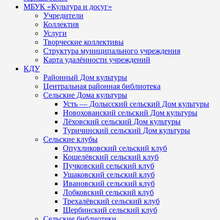
МБУК «Культура и досуг»
Учредители
Коллектив
Услуги
Творческие коллективы
Структура муниципального учреждения
Карта удалённости учреждений
КДУ
Районный Дом культуры
Центральная районная библиотека
Сельские Дома культуры
Усть — Долысский сельский Дом культуры
Новохованский сельский Дом культуры
Лёховский сельский Дом культуры
Туричинский сельский Дом культуры
Сельские клубы
Опухликовский сельский клуб
Кошелёвский сельский клуб
Пучковский сельский клуб
Ушаковский сельский клуб
Ивановский сельский клуб
Лобковский сельский клуб
Трехалёвский сельский клуб
Щербинский сельский клуб
Сельские библиотеки