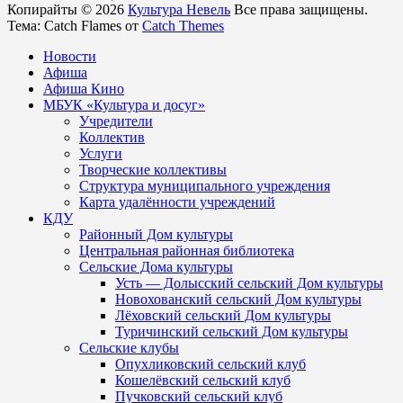
Копирайты © 2026
Культура Невель
Все права защищены.
Тема: Catch Flames от
Catch Themes
Новости
Афиша
Афиша Кино
МБУК «Культура и досуг»
Учредители
Коллектив
Услуги
Творческие коллективы
Структура муниципального учреждения
Карта удалённости учреждений
КДУ
Районный Дом культуры
Центральная районная библиотека
Сельские Дома культуры
Усть — Долысский сельский Дом культуры
Новохованский сельский Дом культуры
Лёховский сельский Дом культуры
Туричинский сельский Дом культуры
Сельские клубы
Опухликовский сельский клуб
Кошелёвский сельский клуб
Пучковский сельский клуб