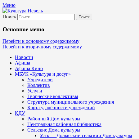
Меню
Поиск
Культура Невель
Основное меню
МБУК Невельского района "Культура
Перейти к основному содержимому
Перейти к вторичному содержимому
и досуг"
Новости
Афиша
Афиша Кино
МБУК «Культура и досуг»
Учредители
Коллектив
Услуги
Творческие коллективы
Структура муниципального учреждения
Карта удалённости учреждений
КДУ
Районный Дом культуры
Центральная районная библиотека
Сельские Дома культуры
Усть — Долысский сельский Дом культуры