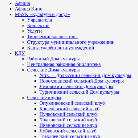
Афиша
Афиша Кино
МБУК «Культура и досуг»
Учредители
Коллектив
Услуги
Творческие коллективы
Структура муниципального учреждения
Карта удалённости учреждений
КДУ
Районный Дом культуры
Центральная районная библиотека
Сельские Дома культуры
Усть — Долысский сельский Дом культуры
Новохованский сельский Дом культуры
Лёховский сельский Дом культуры
Туричинский сельский Дом культуры
Сельские клубы
Опухликовский сельский клуб
Кошелёвский сельский клуб
Пучковский сельский клуб
Ушаковский сельский клуб
Ивановский сельский клуб
Лобковский сельский клуб
Трехалёвский сельский клуб