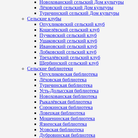
Новохованский сельский Дом культуры
Лёховский сельский Дом культуры
Туричинский сельский Дом культуры
Сельские клубы
Опухликовский сельский клуб
Кошелёвский сельский клуб
Пучковский сельский клуб
Ушаковский сельский клуб
Ивановский сельский клуб
Лобковский сельский клуб
Трехалёвский сельский клуб
Щербинский сельский клуб
Сельские библиотеки
Опухликовская библиотека
Лёховская библиотека
Туричинская библиотека
Усть-Долысская библиотека
Новохованская библиотека
Рыкалёвская библиотека
Сорокинская библиотека
Ловецкая библиотека
Мошенинская библиотека
Язненская библиотека
Усовская библиотека
Дубровинская библиотека