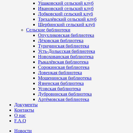
Ушаковский сельский клуб
Ивановский сельский клуб
Лобковский сельский клуб
Трехалёвский сельский клуб
Щербинский сельский клуб
Сельские библиотеки
Опухликовская библиотека
Лёховская библиотека
Туричинская библиотека
Усть-Долысская библиотека
Новохованская библиотека
Рыкалёвская библиотека
Сорокинская библиотека
Ловецкая библиотека
Мошенинская библиотека
Язненская библиотека
Усовская библиотека
Дубровинская библиотека
Артёмовская библиотека
Документы
Контакты
О нас
F.A.Q
Новости