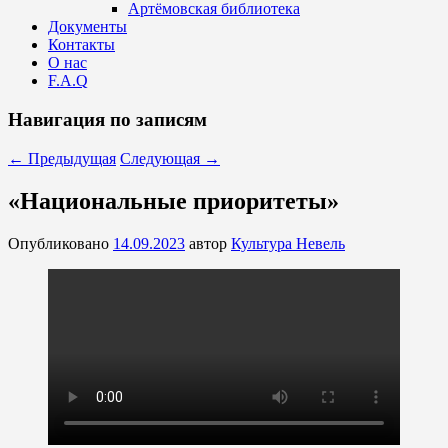
Артёмовская библиотека
Документы
Контакты
О нас
F.A.Q
Навигация по записям
←
Предыдущая
Следующая
→
«Национальные приоритеты»
Опубликовано
14.09.2023
автор
Культура Невель