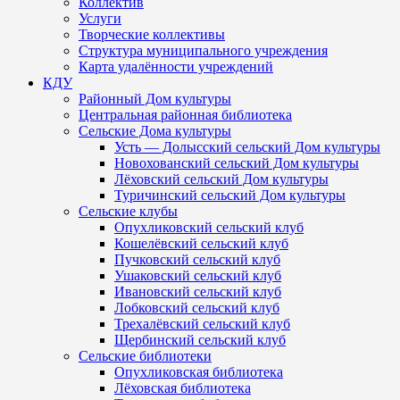
Коллектив
Услуги
Творческие коллективы
Структура муниципального учреждения
Карта удалённости учреждений
КДУ
Районный Дом культуры
Центральная районная библиотека
Сельские Дома культуры
Усть — Долысский сельский Дом культуры
Новохованский сельский Дом культуры
Лёховский сельский Дом культуры
Туричинский сельский Дом культуры
Сельские клубы
Опухликовский сельский клуб
Кошелёвский сельский клуб
Пучковский сельский клуб
Ушаковский сельский клуб
Ивановский сельский клуб
Лобковский сельский клуб
Трехалёвский сельский клуб
Щербинский сельский клуб
Сельские библиотеки
Опухликовская библиотека
Лёховская библиотека