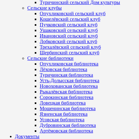
Туричинский сельский Дом культуры
Сельские клубы
Опухликовский сельский клуб
Кошелёвский сельский клуб
Пучковский сельский клуб
Ушаковский сельский клуб
Ивановский сельский клуб
Лобковский сельский клуб
Трехалёвский сельский клуб
Щербинский сельский клуб
Сельские библиотеки
Опухликовская библиотека
Лёховская библиотека
Туричинская библиотека
Усть-Долысская библиотека
Новохованская библиотека
Рыкалёвская библиотека
Сорокинская библиотека
Ловецкая библиотека
Мошенинская библиотека
Язненская библиотека
Усовская библиотека
Дубровинская библиотека
Артёмовская библиотека
Документы