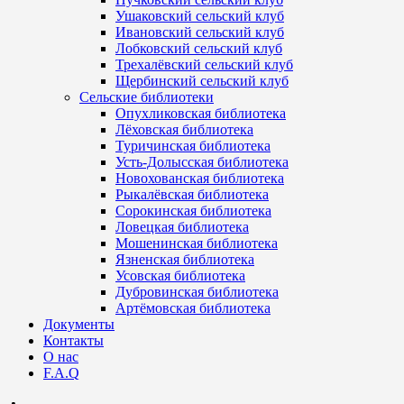
Ушаковский сельский клуб
Ивановский сельский клуб
Лобковский сельский клуб
Трехалёвский сельский клуб
Щербинский сельский клуб
Сельские библиотеки
Опухликовская библиотека
Лёховская библиотека
Туричинская библиотека
Усть-Долысская библиотека
Новохованская библиотека
Рыкалёвская библиотека
Сорокинская библиотека
Ловецкая библиотека
Мошенинская библиотека
Язненская библиотека
Усовская библиотека
Дубровинская библиотека
Артёмовская библиотека
Документы
Контакты
О нас
F.A.Q