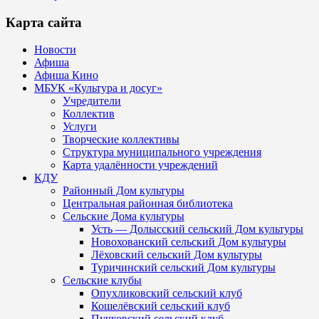
Карта сайта
Новости
Афиша
Афиша Кино
МБУК «Культура и досуг»
Учредители
Коллектив
Услуги
Творческие коллективы
Структура муниципального учреждения
Карта удалённости учреждений
КДУ
Районный Дом культуры
Центральная районная библиотека
Сельские Дома культуры
Усть — Долысский сельский Дом культуры
Новохованский сельский Дом культуры
Лёховский сельский Дом культуры
Туричинский сельский Дом культуры
Сельские клубы
Опухликовский сельский клуб
Кошелёвский сельский клуб
Пучковский сельский клуб