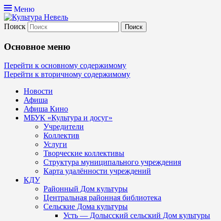
Меню
Поиск
Культура Невель
Основное меню
МБУК Невельского района "Культура
Перейти к основному содержимому
Перейти к вторичному содержимому
и досуг"
Новости
Афиша
Афиша Кино
МБУК «Культура и досуг»
Учредители
Коллектив
Услуги
Творческие коллективы
Структура муниципального учреждения
Карта удалённости учреждений
КДУ
Районный Дом культуры
Центральная районная библиотека
Сельские Дома культуры
Усть — Долысский сельский Дом культуры