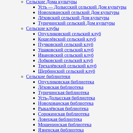
Сельские Дома культуры
Усть — Долысский сельский Дом культуры
Новохованский сельский Дом культуры
Лёховский сельский Дом культуры
Туричинский сельский Дом культуры
Сельские клубы
Опухликовский сельский клуб
Кошелёвский сельский клуб
Пучковский сельский клуб
Ушаковский сельский клуб
Ивановский сельский клуб
Лобковский сельский клуб
Трехалёвский сельский клуб
Щербинский сельский клуб
Сельские библиотеки
Опухликовская библиотека
Лёховская библиотека
Туричинская библиотека
Усть-Долысская библиотека
Новохованская библиотека
Рыкалёвская библиотека
Сорокинская библиотека
Ловецкая библиотека
Мошенинская библиотека
Язненская библиотека