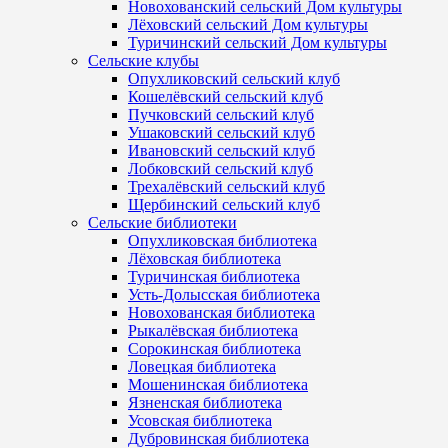
Новохованский сельский Дом культуры
Лёховский сельский Дом культуры
Туричинский сельский Дом культуры
Сельские клубы
Опухликовский сельский клуб
Кошелёвский сельский клуб
Пучковский сельский клуб
Ушаковский сельский клуб
Ивановский сельский клуб
Лобковский сельский клуб
Трехалёвский сельский клуб
Щербинский сельский клуб
Сельские библиотеки
Опухликовская библиотека
Лёховская библиотека
Туричинская библиотека
Усть-Долысская библиотека
Новохованская библиотека
Рыкалёвская библиотека
Сорокинская библиотека
Ловецкая библиотека
Мошенинская библиотека
Язненская библиотека
Усовская библиотека
Дубровинская библиотека