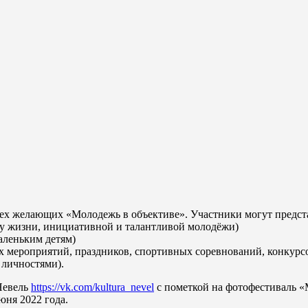
сех желающих «Молодежь в объективе». Участники могут предст
зу жизни, инициативной и талантливой молодёжи)
аленьким детям)
х мероприятий, праздников, спортивных соревнований, конкурсо
 личностями).
Невель
https://vk.com/kultura_nevel
с пометкой на фотофестиваль «
юня 2022 года.