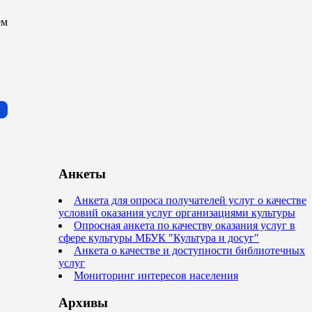
ем
Анкеты
Анкета для опроса получателей услуг о качестве
условий оказания услуг организациями культуры
Опросная анкета по качеству оказания услуг в
сфере культуры МБУК "Культура и досуг"
Анкета о качестве и доступности библиотечных
услуг
Мониторинг интересов населения
Архивы