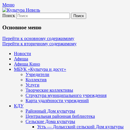
Меню
Поиск
Культура Невель
Основное меню
МБУК Невельского района "Культура и
Перейти к основному содержимому
Перейти к вторичному содержимому
Новости
Афиша
Афиша Кино
МБУК «Культура и досуг»
Учредители
Коллектив
Услуги
Творческие коллективы
Структура муниципального учреждения
Карта удалённости учреждений
КДУ
Районный Дом культуры
Центральная районная библиотека
Сельские Дома культуры
Усть — Долысский сельский Дом культуры