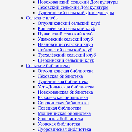
Новохованский сельский Дом культуры
Лёховский сельский Дом культуры
Туричинский сельский Дом культуры
Сельские клубы
Опухликовский сельский клуб
Кошелёвский сельский клуб
Пучковский сельский клуб
Ушаковский сельский клуб
Ивановский сельский клуб
Лобковский сельский клуб
Трехалёвский сельский клуб
Щербинский сельский клуб
Сельские библиотеки
Опухликовская библиотека
Лёховская библиотека
Туричинская библиотека
Усть-Долысская библиотека
Новохованская библиотека
Рыкалёвская библиотека
Сорокинская библиотека
Ловецкая библиотека
Мошенинская библиотека
Язненская библиотека
Усовская библиотека
Дубровинская библиотека