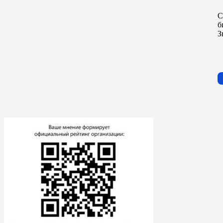
С
б
З