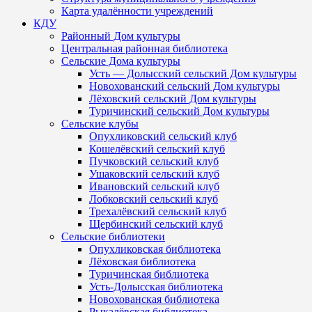
Карта удалённости учреждений
КДУ
Районный Дом культуры
Центральная районная библиотека
Сельские Дома культуры
Усть — Долысский сельский Дом культуры
Новохованский сельский Дом культуры
Лёховский сельский Дом культуры
Туричинский сельский Дом культуры
Сельские клубы
Опухликовский сельский клуб
Кошелёвский сельский клуб
Пучковский сельский клуб
Ушаковский сельский клуб
Ивановский сельский клуб
Лобковский сельский клуб
Трехалёвский сельский клуб
Щербинский сельский клуб
Сельские библиотеки
Опухликовская библиотека
Лёховская библиотека
Туричинская библиотека
Усть-Долысская библиотека
Новохованская библиотека
Рыкалёвская библиотека