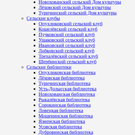
Новохованский сельский Дом культуры
Лёховский сельский Дом культуры
Туричинский сельский Дом культуры
Сельские клубы
Опухликовский сельский клуб
Кошелёвский сельский клуб
Пучковский сельский клуб
Ушаковский сельский клуб
Ивановский сельский клуб
Лобковский сельский клуб
Трехалёвский сельский клуб
Щербинский сельский клуб
Сельские библиотеки
Опухликовская библиотека
Лёховская библиотека
Туричинская библиотека
Усть-Долысская библиотека
Новохованская библиотека
Рыкалёвская библиотека
Сорокинская библиотека
Ловецкая библиотека
Мошенинская библиотека
Язненская библиотека
Усовская библиотека
Дубровинская библиотека