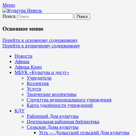
Меню
Поиск
Культура Невель
Основное меню
МБУК Невельского района "Культура
Перейти к основному содержимому
Перейти к вторичному содержимому
и досуг"
Новости
Афиша
Афиша Кино
МБУК «Культура и досуг»
Учредители
Коллектив
Услуги
Творческие коллективы
Структура муниципального учреждения
Карта удалённости учреждений
КДУ
Районный Дом культуры
Центральная районная библиотека
Сельские Дома культуры
Усть — Долысский сельский Дом культуры