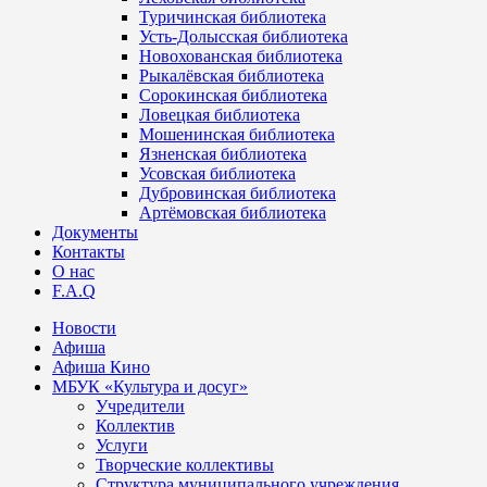
Туричинская библиотека
Усть-Долысская библиотека
Новохованская библиотека
Рыкалёвская библиотека
Сорокинская библиотека
Ловецкая библиотека
Мошенинская библиотека
Язненская библиотека
Усовская библиотека
Дубровинская библиотека
Артёмовская библиотека
Документы
Контакты
О нас
F.A.Q
Новости
Афиша
Афиша Кино
МБУК «Культура и досуг»
Учредители
Коллектив
Услуги
Творческие коллективы
Структура муниципального учреждения