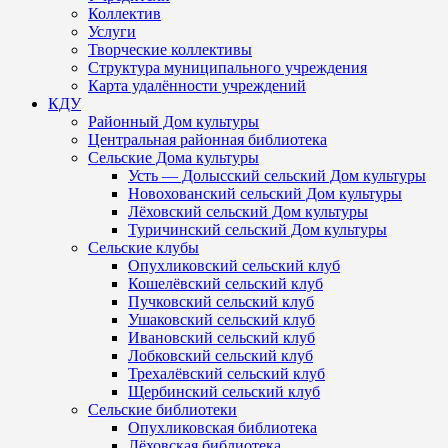
Коллектив
Услуги
Творческие коллективы
Структура муниципального учреждения
Карта удалённости учреждений
КДУ
Районный Дом культуры
Центральная районная библиотека
Сельские Дома культуры
Усть — Долысский сельский Дом культуры
Новохованский сельский Дом культуры
Лёховский сельский Дом культуры
Туричинский сельский Дом культуры
Сельские клубы
Опухликовский сельский клуб
Кошелёвский сельский клуб
Пучковский сельский клуб
Ушаковский сельский клуб
Ивановский сельский клуб
Лобковский сельский клуб
Трехалёвский сельский клуб
Щербинский сельский клуб
Сельские библиотеки
Опухликовская библиотека
Лёховская библиотека