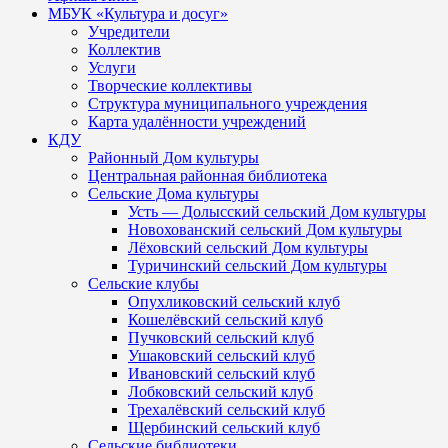
МБУК «Культура и досуг»
Учредители
Коллектив
Услуги
Творческие коллективы
Структура муниципального учреждения
Карта удалённости учреждений
КДУ
Районный Дом культуры
Центральная районная библиотека
Сельские Дома культуры
Усть — Долысский сельский Дом культуры
Новохованский сельский Дом культуры
Лёховский сельский Дом культуры
Туричинский сельский Дом культуры
Сельские клубы
Опухликовский сельский клуб
Кошелёвский сельский клуб
Пучковский сельский клуб
Ушаковский сельский клуб
Ивановский сельский клуб
Лобковский сельский клуб
Трехалёвский сельский клуб
Щербинский сельский клуб
Сельские библиотеки