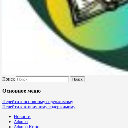
Поиск
Культура Невель
Основное меню
МБУК Невельского района "Культура
Перейти к основному содержимому
Перейти к вторичному содержимому
и досуг"
Новости
Афиша
Афиша Кино