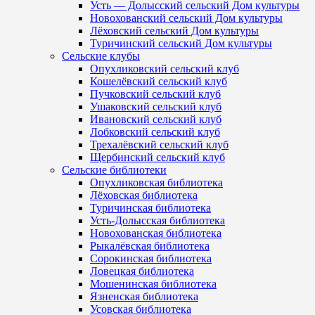
Усть — Долысский сельский Дом культуры
Новохованский сельский Дом культуры
Лёховский сельский Дом культуры
Туричинский сельский Дом культуры
Сельские клубы
Опухликовский сельский клуб
Кошелёвский сельский клуб
Пучковский сельский клуб
Ушаковский сельский клуб
Ивановский сельский клуб
Лобковский сельский клуб
Трехалёвский сельский клуб
Щербинский сельский клуб
Сельские библиотеки
Опухликовская библиотека
Лёховская библиотека
Туричинская библиотека
Усть-Долысская библиотека
Новохованская библиотека
Рыкалёвская библиотека
Сорокинская библиотека
Ловецкая библиотека
Мошенинская библиотека
Язненская библиотека
Усовская библиотека