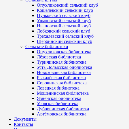
Опухликовский сельский клуб
Кошелёвский сельский клуб
Пучковский сельский клуб
Ушаковский сельский клуб
Ивановский сельский клуб
Лобковский сельский клуб
Трехалёвский сельский клуб
Щербинский сельский клуб
Сельские библиотеки
Опухликовская библиотека
Лёховская библиотека
Туричинская библиотека
Усть-Долысская библиотека
Новохованская библиотека
Рыкалёвская библиотека
Сорокинская библиотека
Ловецкая библиотека
Мошенинская библиотека
Язненская библиотека
Усовская библиотека
Дубровинская библиотека
Артёмовская библиотека
Документы
Контакты