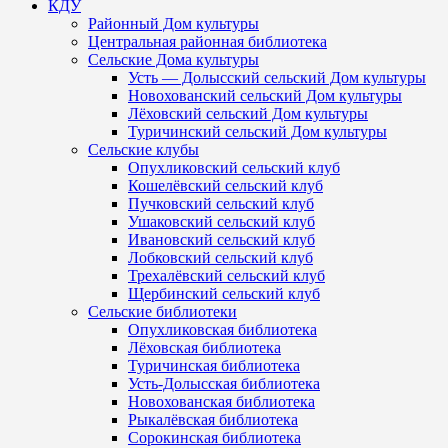
КДУ
Районный Дом культуры
Центральная районная библиотека
Сельские Дома культуры
Усть — Долысский сельский Дом культуры
Новохованский сельский Дом культуры
Лёховский сельский Дом культуры
Туричинский сельский Дом культуры
Сельские клубы
Опухликовский сельский клуб
Кошелёвский сельский клуб
Пучковский сельский клуб
Ушаковский сельский клуб
Ивановский сельский клуб
Лобковский сельский клуб
Трехалёвский сельский клуб
Щербинский сельский клуб
Сельские библиотеки
Опухликовская библиотека
Лёховская библиотека
Туричинская библиотека
Усть-Долысская библиотека
Новохованская библиотека
Рыкалёвская библиотека
Сорокинская библиотека