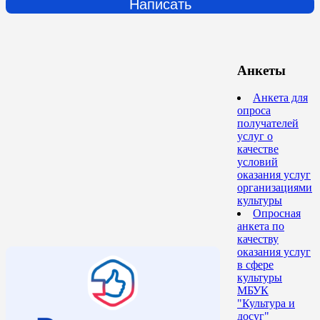
Написать
Анкеты
Анкета для
опроса
получателей
услуг о
качестве
условий
оказания услуг
организациями
культуры
Опросная
анкета по
качеству
оказания услуг
в сфере
культуры
МБУК
"Культура и
досуг"