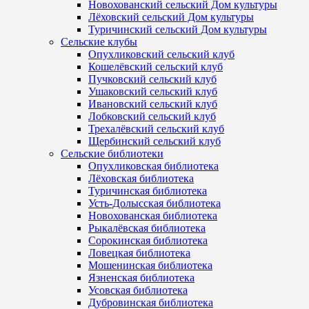
Новохованский сельский Дом культуры
Лёховский сельский Дом культуры
Туричинский сельский Дом культуры
Сельские клубы
Опухликовский сельский клуб
Кошелёвский сельский клуб
Пучковский сельский клуб
Ушаковский сельский клуб
Ивановский сельский клуб
Лобковский сельский клуб
Трехалёвский сельский клуб
Щербинский сельский клуб
Сельские библиотеки
Опухликовская библиотека
Лёховская библиотека
Туричинская библиотека
Усть-Долысская библиотека
Новохованская библиотека
Рыкалёвская библиотека
Сорокинская библиотека
Ловецкая библиотека
Мошенинская библиотека
Язненская библиотека
Усовская библиотека
Дубровинская библиотека