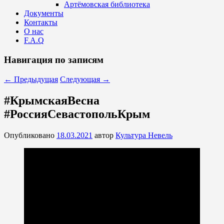
Артёмовская библиотека
Документы
Контакты
О нас
F.A.Q
Навигация по записям
←
Предыдущая
Следующая
→
#КрымскаяВесна
#РоссияСевастопольКрым
Опубликовано
18.03.2021
автор
Культура Невель