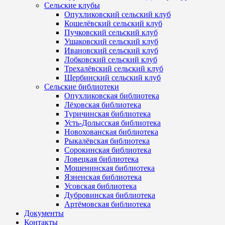
Сельские клубы
Опухликовский сельский клуб
Кошелёвский сельский клуб
Пучковский сельский клуб
Ушаковский сельский клуб
Ивановский сельский клуб
Лобковский сельский клуб
Трехалёвский сельский клуб
Щербинский сельский клуб
Сельские библиотеки
Опухликовская библиотека
Лёховская библиотека
Туричинская библиотека
Усть-Долысская библиотека
Новохованская библиотека
Рыкалёвская библиотека
Сорокинская библиотека
Ловецкая библиотека
Мошенинская библиотека
Язненская библиотека
Усовская библиотека
Дубровинская библиотека
Артёмовская библиотека
Документы
Контакты