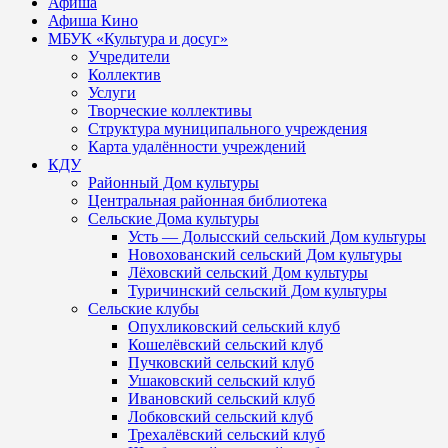
Афиша
Афиша Кино
МБУК «Культура и досуг»
Учредители
Коллектив
Услуги
Творческие коллективы
Структура муниципального учреждения
Карта удалённости учреждений
КДУ
Районный Дом культуры
Центральная районная библиотека
Сельские Дома культуры
Усть — Долысский сельский Дом культуры
Новохованский сельский Дом культуры
Лёховский сельский Дом культуры
Туричинский сельский Дом культуры
Сельские клубы
Опухликовский сельский клуб
Кошелёвский сельский клуб
Пучковский сельский клуб
Ушаковский сельский клуб
Ивановский сельский клуб
Лобковский сельский клуб
Трехалёвский сельский клуб