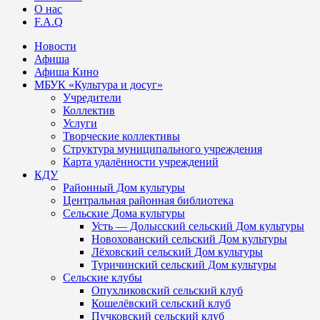
О нас
F.A.Q
Новости
Афиша
Афиша Кино
МБУК «Культура и досуг»
Учредители
Коллектив
Услуги
Творческие коллективы
Структура муниципального учреждения
Карта удалённости учреждений
КДУ
Районный Дом культуры
Центральная районная библиотека
Сельские Дома культуры
Усть — Долысский сельский Дом культуры
Новохованский сельский Дом культуры
Лёховский сельский Дом культуры
Туричинский сельский Дом культуры
Сельские клубы
Опухликовский сельский клуб
Кошелёвский сельский клуб
Пучковский сельский клуб