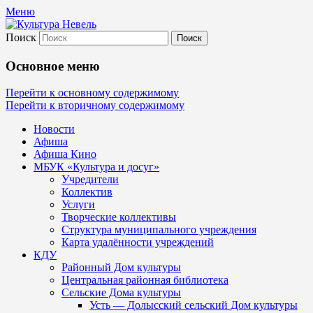
Меню
Поиск
Культура Невель
Основное меню
МБУК Невельского района "Культура
Перейти к основному содержимому
Перейти к вторичному содержимому
и досуг"
Новости
Афиша
Афиша Кино
МБУК «Культура и досуг»
Учредители
Коллектив
Услуги
Творческие коллективы
Структура муниципального учреждения
Карта удалённости учреждений
КДУ
Районный Дом культуры
Центральная районная библиотека
Сельские Дома культуры
Усть — Долысский сельский Дом культуры