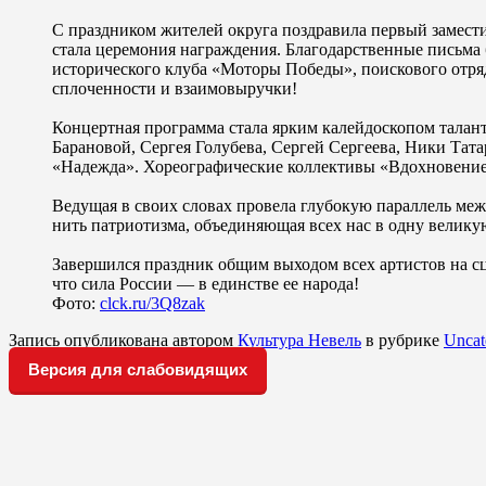
С праздником жителей округа поздравила первый замес
стала церемония награждения. Благодарственные письма
исторического клуба «Моторы Победы», поискового отря
сплоченности и взаимовыручки!
Концертная программа стала ярким калейдоскопом талан
Барановой, Сергея Голубева, Сергей Сергеева, Ники Тат
«Надежда». Хореографические коллективы «Вдохновение»
Ведущая в своих словах провела глубокую параллель ме
нить патриотизма, объединяющая всех нас в одну велику
Завершился праздник общим выходом всех артистов на сц
что сила России — в единстве ее народа!
Фото:
clck.ru/3Q8zak
Запись опубликована автором
Культура Невель
в рубрике
Uncat
Версия для слабовидящих