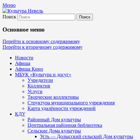
Меню
Поиск
Культура Невель
Основное меню
МБУК Невельского района "Культура и
Перейти к основному содержимому
Перейти к вторичному содержимому
Новости
Афиша
Афиша Кино
МБУК «Культура и досуг»
Учредители
Коллектив
Услуги
Творческие коллективы
Структура муниципального учреждения
Карта удалённости учреждений
КДУ
Районный Дом культуры
Центральная районная библиотека
Сельские Дома культуры
Усть — Долысский сельский Дом культуры