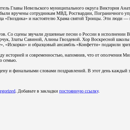
титель Главы Невельского муниципального округа Виктория Ана
 были вручены сотрудникам МВД, Росгвардии, Пограничного упр
да «Гвоздика» и настоятелю Храма святой Троицы. Эти люди —
тов. Со сцены звучали душевные песни о России в исполнении
арчук, Златы Савиной, Алины Гвоздевой. Хор Воскресной школы 
, «Искорки» и образцовый ансамбль «Конфетти» подарили зрит
жду историей и современностью, напомнив, что от ополчения Ми
ю семью.
ену и финальными словами поздравлений. В этот день каждый зри
egorized
. Добавьте в закладки
постоянную ссылку
.