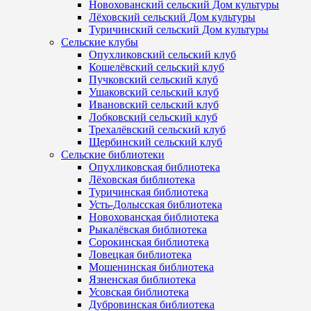
Новохованский сельский Дом культуры
Лёховский сельский Дом культуры
Туричинский сельский Дом культуры
Сельские клубы
Опухликовский сельский клуб
Кошелёвский сельский клуб
Пучковский сельский клуб
Ушаковский сельский клуб
Ивановский сельский клуб
Лобковский сельский клуб
Трехалёвский сельский клуб
Щербинский сельский клуб
Сельские библиотеки
Опухликовская библиотека
Лёховская библиотека
Туричинская библиотека
Усть-Долысская библиотека
Новохованская библиотека
Рыкалёвская библиотека
Сорокинская библиотека
Ловецкая библиотека
Мошенинская библиотека
Язненская библиотека
Усовская библиотека
Дубровинская библиотека