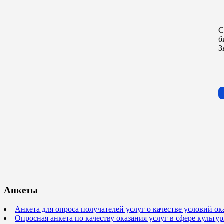
С
б
З
Анкеты
Анкета для опроса получателей услуг о качестве условий о
Опросная анкета по качеству оказания услуг в сфере культ