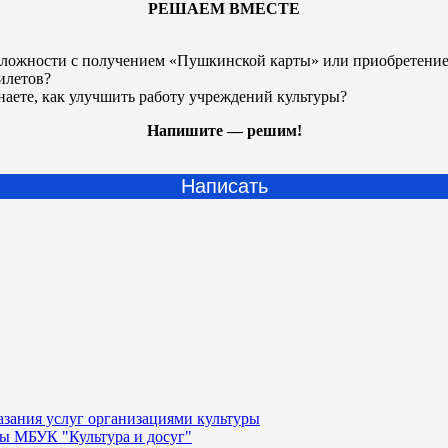
РЕШАЕМ ВМЕСТЕ
ложности с получением «Пушкинской карты» или
приобретени
илетов?
наете, как улучшить работу учреждений культуры?
Напишите — решим!
Написать
казания услуг организациями культуры
уры МБУК "Культура и досуг"