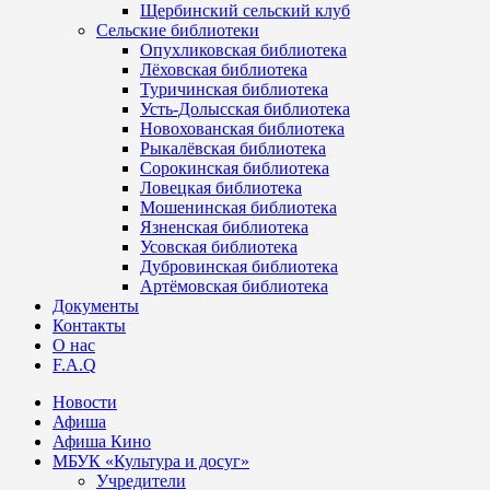
Щербинский сельский клуб
Сельские библиотеки
Опухликовская библиотека
Лёховская библиотека
Туричинская библиотека
Усть-Долысская библиотека
Новохованская библиотека
Рыкалёвская библиотека
Сорокинская библиотека
Ловецкая библиотека
Мошенинская библиотека
Язненская библиотека
Усовская библиотека
Дубровинская библиотека
Артёмовская библиотека
Документы
Контакты
О нас
F.A.Q
Новости
Афиша
Афиша Кино
МБУК «Культура и досуг»
Учредители