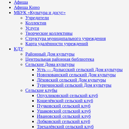
Афиша
Афиша Кино
МБУК «Культура и досуг»
Учредители
Коллектив
Услуги
Творческие коллективы
Структура муниципального учреждения
Карта удалённости учреждений
КДУ
Районный Дом культуры
Центральная районная библиотека
Сельские Дома культуры
Усть — Долысский сельский Дом культуры
Новохованский сельский Дом культуры
Лёховский сельский Дом культуры
Туричинский сельский Дом культуры
Сельские клубы
Опухликовский сельский клуб
Кошелёвский сельский клуб
Пучковский сельский клуб
Ушаковский сельский клуб
Ивановский сельский клуб
Лобковский сельский клуб
Трехалёвский сельский клуб