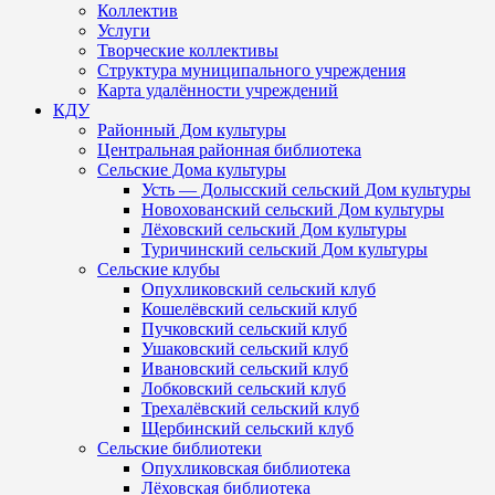
Коллектив
Услуги
Творческие коллективы
Структура муниципального учреждения
Карта удалённости учреждений
КДУ
Районный Дом культуры
Центральная районная библиотека
Сельские Дома культуры
Усть — Долысский сельский Дом культуры
Новохованский сельский Дом культуры
Лёховский сельский Дом культуры
Туричинский сельский Дом культуры
Сельские клубы
Опухликовский сельский клуб
Кошелёвский сельский клуб
Пучковский сельский клуб
Ушаковский сельский клуб
Ивановский сельский клуб
Лобковский сельский клуб
Трехалёвский сельский клуб
Щербинский сельский клуб
Сельские библиотеки
Опухликовская библиотека
Лёховская библиотека