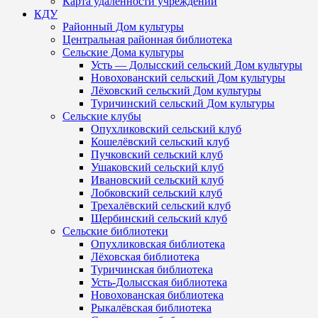
Карта удалённости учреждений
КДУ
Районный Дом культуры
Центральная районная библиотека
Сельские Дома культуры
Усть — Долысский сельский Дом культуры
Новохованский сельский Дом культуры
Лёховский сельский Дом культуры
Туричинский сельский Дом культуры
Сельские клубы
Опухликовский сельский клуб
Кошелёвский сельский клуб
Пучковский сельский клуб
Ушаковский сельский клуб
Ивановский сельский клуб
Лобковский сельский клуб
Трехалёвский сельский клуб
Щербинский сельский клуб
Сельские библиотеки
Опухликовская библиотека
Лёховская библиотека
Туричинская библиотека
Усть-Долысская библиотека
Новохованская библиотека
Рыкалёвская библиотека