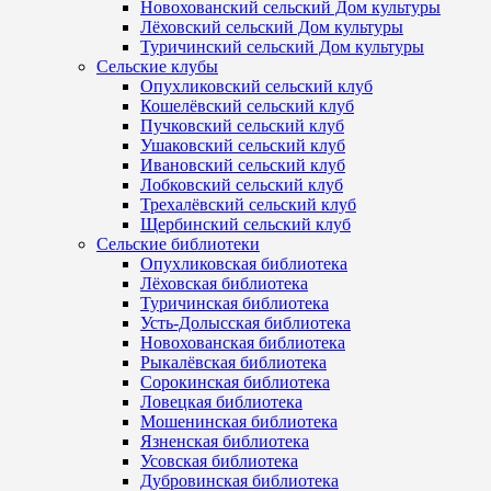
Новохованский сельский Дом культуры
Лёховский сельский Дом культуры
Туричинский сельский Дом культуры
Сельские клубы
Опухликовский сельский клуб
Кошелёвский сельский клуб
Пучковский сельский клуб
Ушаковский сельский клуб
Ивановский сельский клуб
Лобковский сельский клуб
Трехалёвский сельский клуб
Щербинский сельский клуб
Сельские библиотеки
Опухликовская библиотека
Лёховская библиотека
Туричинская библиотека
Усть-Долысская библиотека
Новохованская библиотека
Рыкалёвская библиотека
Сорокинская библиотека
Ловецкая библиотека
Мошенинская библиотека
Язненская библиотека
Усовская библиотека
Дубровинская библиотека