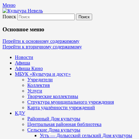
Меню
Поиск
Культура Невель
Основное меню
МБУК Невельского района "Культура
Перейти к основному содержимому
Перейти к вторичному содержимому
и досуг"
Новости
Афиша
Афиша Кино
МБУК «Культура и досуг»
Учредители
Коллектив
Услуги
Творческие коллективы
Структура муниципального учреждения
Карта удалённости учреждений
КДУ
Районный Дом культуры
Центральная районная библиотека
Сельские Дома культуры
Усть — Долысский сельский Дом культуры