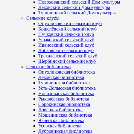
Новохованский сельский Дом культуры
Лёховский сельский Дом культуры
Туричинский сельский Дом культуры
Сельские клубы
Опухликовский сельский клуб
Кошелёвский сельский клуб
Пучковский сельский клуб
Ушаковский сельский клуб
Ивановский сельский клуб
Лобковский сельский клуб
Трехалёвский сельский клуб
Щербинский сельский клуб
Сельские библиотеки
Опухликовская библиотека
Лёховская библиотека
Туричинская библиотека
Усть-Долысская библиотека
Новохованская библиотека
Рыкалёвская библиотека
Сорокинская библиотека
Ловецкая библиотека
Мошенинская библиотека
Язненская библиотека
Усовская библиотека
Дубровинская библиотека