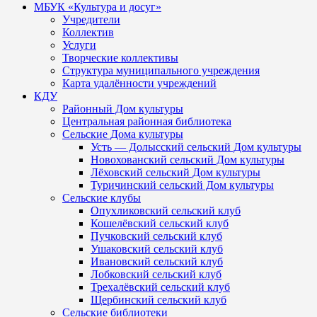
МБУК «Культура и досуг»
Учредители
Коллектив
Услуги
Творческие коллективы
Структура муниципального учреждения
Карта удалённости учреждений
КДУ
Районный Дом культуры
Центральная районная библиотека
Сельские Дома культуры
Усть — Долысский сельский Дом культуры
Новохованский сельский Дом культуры
Лёховский сельский Дом культуры
Туричинский сельский Дом культуры
Сельские клубы
Опухликовский сельский клуб
Кошелёвский сельский клуб
Пучковский сельский клуб
Ушаковский сельский клуб
Ивановский сельский клуб
Лобковский сельский клуб
Трехалёвский сельский клуб
Щербинский сельский клуб
Сельские библиотеки