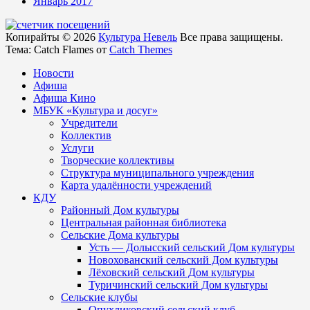
Январь 2017
Копирайты © 2026
Культура Невель
Все права защищены.
Тема: Catch Flames от
Catch Themes
Новости
Афиша
Афиша Кино
МБУК «Культура и досуг»
Учредители
Коллектив
Услуги
Творческие коллективы
Структура муниципального учреждения
Карта удалённости учреждений
КДУ
Районный Дом культуры
Центральная районная библиотека
Сельские Дома культуры
Усть — Долысский сельский Дом культуры
Новохованский сельский Дом культуры
Лёховский сельский Дом культуры
Туричинский сельский Дом культуры
Сельские клубы
Опухликовский сельский клуб