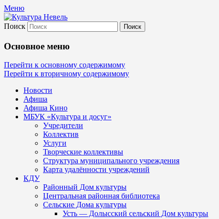
Меню
Поиск
Культура Невель
Основное меню
МБУК Невельского района "Культура
Перейти к основному содержимому
Перейти к вторичному содержимому
и досуг"
Новости
Афиша
Афиша Кино
МБУК «Культура и досуг»
Учредители
Коллектив
Услуги
Творческие коллективы
Структура муниципального учреждения
Карта удалённости учреждений
КДУ
Районный Дом культуры
Центральная районная библиотека
Сельские Дома культуры
Усть — Долысский сельский Дом культуры