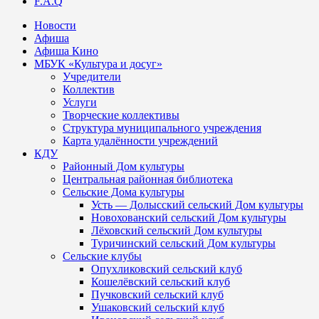
F.A.Q
Новости
Афиша
Афиша Кино
МБУК «Культура и досуг»
Учредители
Коллектив
Услуги
Творческие коллективы
Структура муниципального учреждения
Карта удалённости учреждений
КДУ
Районный Дом культуры
Центральная районная библиотека
Сельские Дома культуры
Усть — Долысский сельский Дом культуры
Новохованский сельский Дом культуры
Лёховский сельский Дом культуры
Туричинский сельский Дом культуры
Сельские клубы
Опухликовский сельский клуб
Кошелёвский сельский клуб
Пучковский сельский клуб
Ушаковский сельский клуб