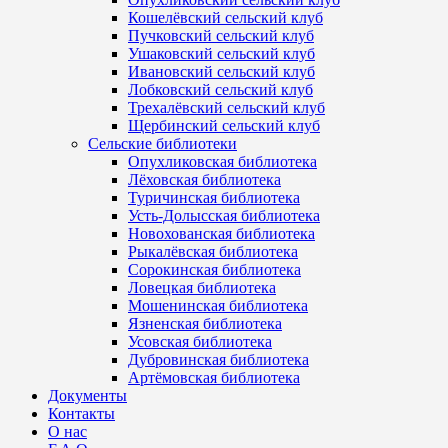
Кошелёвский сельский клуб
Пучковский сельский клуб
Ушаковский сельский клуб
Ивановский сельский клуб
Лобковский сельский клуб
Трехалёвский сельский клуб
Щербинский сельский клуб
Сельские библиотеки
Опухликовская библиотека
Лёховская библиотека
Туричинская библиотека
Усть-Долысская библиотека
Новохованская библиотека
Рыкалёвская библиотека
Сорокинская библиотека
Ловецкая библиотека
Мошенинская библиотека
Язненская библиотека
Усовская библиотека
Дубровинская библиотека
Артёмовская библиотека
Документы
Контакты
О нас