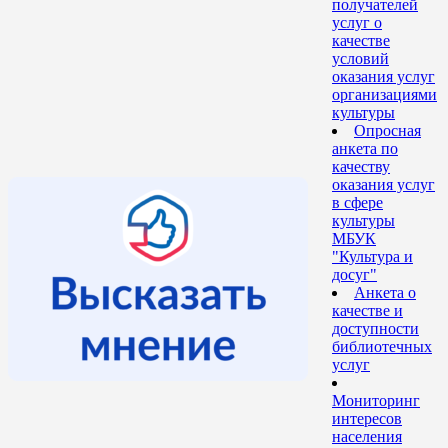
получателей
услуг о
качестве
условий
оказания услуг
организациями
культуры
Опросная
анкета по
качеству
оказания услуг
в сфере
культуры
МБУК
"Культура и
досуг"
Анкета о
качестве и
доступности
библиотечных
услуг
Мониторинг
интересов
населения