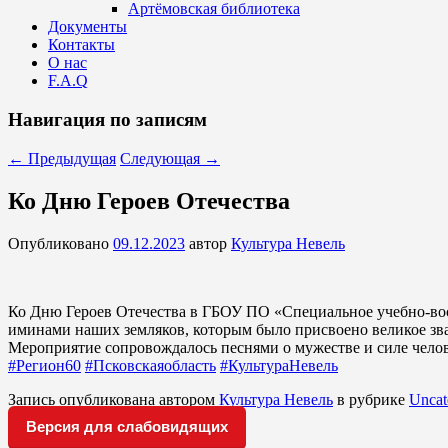
Артёмовская библиотека
Документы
Контакты
О нас
F.A.Q
Навигация по записям
←
Предыдущая
Следующая
→
Ко Дню Героев Отечества
Опубликовано
09.12.2023
автор
Культура Невель
Ко Дню Героев Отечества в ГБОУ ПО «Специальное учебно-вос
иминами наших земляков, которым было присвоено великое зва
Мероприятие сопровождалось песнями о мужестве и силе челове
#Регион60
#Псковскаяобласть
#КультураНевель
Запись опубликована автором
Культура Невель
в рубрике
Uncat
Версия для слабовидящих