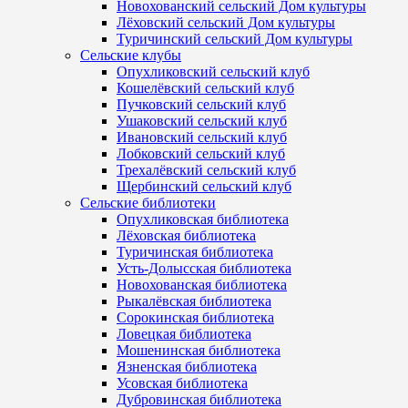
Новохованский сельский Дом культуры
Лёховский сельский Дом культуры
Туричинский сельский Дом культуры
Сельские клубы
Опухликовский сельский клуб
Кошелёвский сельский клуб
Пучковский сельский клуб
Ушаковский сельский клуб
Ивановский сельский клуб
Лобковский сельский клуб
Трехалёвский сельский клуб
Щербинский сельский клуб
Сельские библиотеки
Опухликовская библиотека
Лёховская библиотека
Туричинская библиотека
Усть-Долысская библиотека
Новохованская библиотека
Рыкалёвская библиотека
Сорокинская библиотека
Ловецкая библиотека
Мошенинская библиотека
Язненская библиотека
Усовская библиотека
Дубровинская библиотека