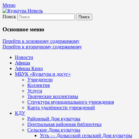
Меню
Поиск
Культура Невель
Основное меню
МБУК Невельского района "Культура и
Перейти к основному содержимому
Перейти к вторичному содержимому
Новости
Афиша
Афиша Кино
МБУК «Культура и досуг»
Учредители
Коллектив
Услуги
Творческие коллективы
Структура муниципального учреждения
Карта удалённости учреждений
КДУ
Районный Дом культуры
Центральная районная библиотека
Сельские Дома культуры
Усть — Долысский сельский Дом культуры