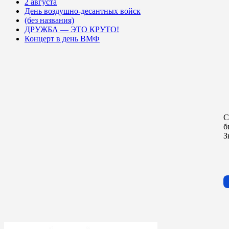
2 августа
День воздушно-десантных войск
(без названия)
ДРУЖБА — ЭТО КРУТО!
Концерт в день ВМФ
С
б
З