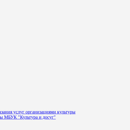
казания услуг организациями культуры
уры МБУК "Культура и досуг"