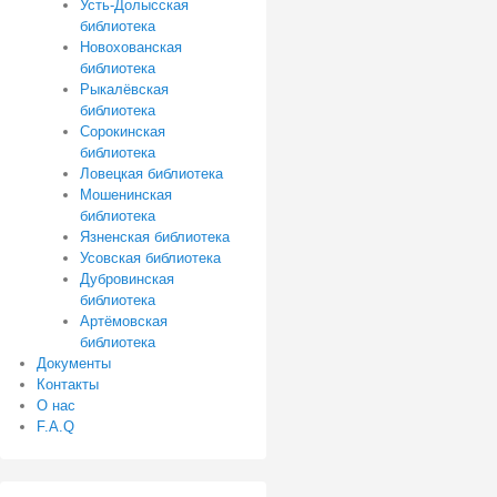
Усть-Долысская
библиотека
Новохованская
библиотека
Рыкалёвская
библиотека
Сорокинская
библиотека
Ловецкая библиотека
Мошенинская
библиотека
Язненская библиотека
Усовская библиотека
Дубровинская
библиотека
Артёмовская
библиотека
Документы
Контакты
О нас
F.A.Q