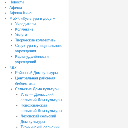
Новости
Афиша
Афиша Кино
МБУК «Культура и досуг»
Учредители
Коллектив
Услуги
Творческие коллективы
Структура муниципального
учреждения
Карта удалённости
учреждений
КДУ
Районный Дом культуры
Центральная районная
библиотека
Сельские Дома культуры
Усть — Долысский
сельский Дом культуры
Новохованский
сельский Дом культуры
Лёховский сельский
Дом культуры
Туричинский сельский