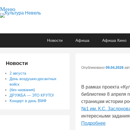
Меню
Культура Невель
МБУК Невельского района "Культура и досуг"
Основное
Перейти
Перейти
Новости
Афиша
Афиша Кино
меню
к
к
основному
вторичному
содержимому
содержимому
Новости
Опубликовано
09.04.2026
ав
2 августа
День воздушно-десантных
войск
В рамках проекта «Ку
(без названия)
библиотеке 8 апреля 
ДРУЖБА — ЭТО КРУТО!
Концерт в день ВМФ
страницам истории ро
№1 им. К.С. Заслонов
интересными заданиями
Подробнее