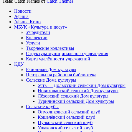
Тема: Catch Flames от
Catch Themes
Новости
Афиша
Афиша Кино
МБУК «Культура и досуг»
Учредители
Коллектив
Услуги
Творческие коллективы
Структура муниципального учреждения
Карта удалённости учреждений
КДУ
Районный Дом культуры
Центральная районная библиотека
Сельские Дома культуры
Усть — Долысский сельский Дом культуры
Новохованский сельский Дом культуры
Лёховский сельский Дом культуры
Туричинский сельский Дом культуры
Сельские клубы
Опухликовский сельский клуб
Кошелёвский сельский клуб
Пучковский сельский клуб
Ушаковский сельский клуб