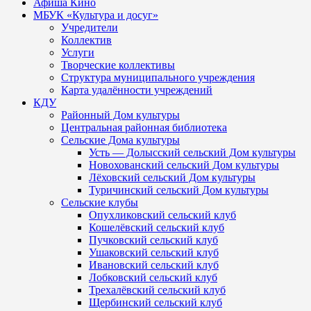
Афиша Кино
МБУК «Культура и досуг»
Учредители
Коллектив
Услуги
Творческие коллективы
Структура муниципального учреждения
Карта удалённости учреждений
КДУ
Районный Дом культуры
Центральная районная библиотека
Сельские Дома культуры
Усть — Долысский сельский Дом культуры
Новохованский сельский Дом культуры
Лёховский сельский Дом культуры
Туричинский сельский Дом культуры
Сельские клубы
Опухликовский сельский клуб
Кошелёвский сельский клуб
Пучковский сельский клуб
Ушаковский сельский клуб
Ивановский сельский клуб
Лобковский сельский клуб
Трехалёвский сельский клуб
Щербинский сельский клуб