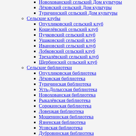
Новохованский сельский Дом культуры
Лёховский сельский Дом культуры
Туричинский сельский Дом культуры
Сельские клубы
Опухликовский сельский клуб
Кошелёвский сельский клуб
Пучковский сельский клуб
Ушаковский сельский клуб
Ивановский сельский клуб
Лобковский сельский клуб
Трехалёвский сельский клуб
Щербинский сельский клуб
Сельские библиотеки
Опухликовская библиотека
Лёховская библиотека
Туричинская библиотека
Усть-Долысская библиотека
Новохованская библиотека
Рыкалёвская библиотека
Сорокинская библиотека
Ловецкая библиотека
Мошенинская библиотека
Язненская библиотека
Усовская библиотека
Дубровинская библиотека