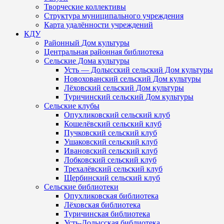
Творческие коллективы
Структура муниципального учреждения
Карта удалённости учреждений
КДУ
Районный Дом культуры
Центральная районная библиотека
Сельские Дома культуры
Усть — Долысский сельский Дом культуры
Новохованский сельский Дом культуры
Лёховский сельский Дом культуры
Туричинский сельский Дом культуры
Сельские клубы
Опухликовский сельский клуб
Кошелёвский сельский клуб
Пучковский сельский клуб
Ушаковский сельский клуб
Ивановский сельский клуб
Лобковский сельский клуб
Трехалёвский сельский клуб
Щербинский сельский клуб
Сельские библиотеки
Опухликовская библиотека
Лёховская библиотека
Туричинская библиотека
Усть-Долысская библиотека