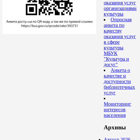
оказания услуг
организациями
культуры
Опросная
анкета по
качеству
оказания услуг
в сфере
культуры
МБУК
"Культура и
досуг"
Анкета о
качестве и
доступности
библиотечных
услуг
Мониторинг
интересов
населения
Архивы
Август 2026