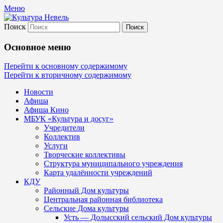
Меню
Поиск
Культура Невель
Основное меню
МБУК Невельского района "Культура
Перейти к основному содержимому
Перейти к вторичному содержимому
и досуг"
Новости
Афиша
Афиша Кино
МБУК «Культура и досуг»
Учредители
Коллектив
Услуги
Творческие коллективы
Структура муниципального учреждения
Карта удалённости учреждений
КДУ
Районный Дом культуры
Центральная районная библиотека
Сельские Дома культуры
Усть — Долысский сельский Дом культуры