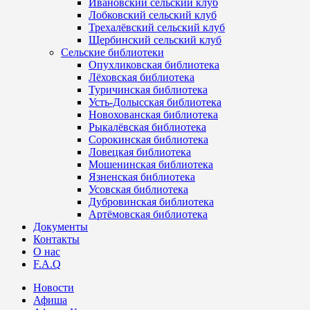
Ивановский сельский клуб
Лобковский сельский клуб
Трехалёвский сельский клуб
Щербинский сельский клуб
Сельские библиотеки
Опухликовская библиотека
Лёховская библиотека
Туричинская библиотека
Усть-Долысская библиотека
Новохованская библиотека
Рыкалёвская библиотека
Сорокинская библиотека
Ловецкая библиотека
Мошенинская библиотека
Язненская библиотека
Усовская библиотека
Дубровинская библиотека
Артёмовская библиотека
Документы
Контакты
О нас
F.A.Q
Новости
Афиша