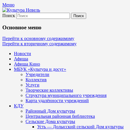
Меню
Поиск
Культура Невель
Основное меню
МБУК Невельского района "Культура
Перейти к основному содержимому
Перейти к вторичному содержимому
и досуг"
Новости
Афиша
Афиша Кино
МБУК «Культура и досуг»
Учредители
Коллектив
Услуги
Творческие коллективы
Структура муниципального учреждения
Карта удалённости учреждений
КДУ
Районный Дом культуры
Центральная районная библиотека
Сельские Дома культуры
Усть — Долысский сельский Дом культуры