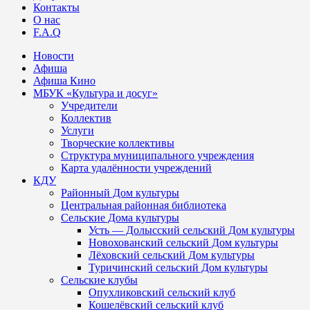
Контакты
О нас
F.A.Q
Новости
Афиша
Афиша Кино
МБУК «Культура и досуг»
Учредители
Коллектив
Услуги
Творческие коллективы
Структура муниципального учреждения
Карта удалённости учреждений
КДУ
Районный Дом культуры
Центральная районная библиотека
Сельские Дома культуры
Усть — Долысский сельский Дом культуры
Новохованский сельский Дом культуры
Лёховский сельский Дом культуры
Туричинский сельский Дом культуры
Сельские клубы
Опухликовский сельский клуб
Кошелёвский сельский клуб