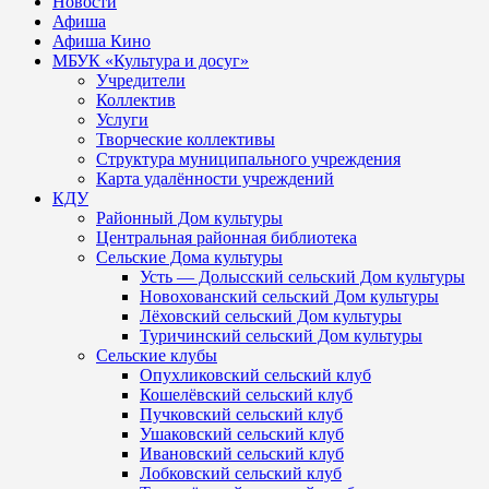
Новости
Афиша
Афиша Кино
МБУК «Культура и досуг»
Учредители
Коллектив
Услуги
Творческие коллективы
Структура муниципального учреждения
Карта удалённости учреждений
КДУ
Районный Дом культуры
Центральная районная библиотека
Сельские Дома культуры
Усть — Долысский сельский Дом культуры
Новохованский сельский Дом культуры
Лёховский сельский Дом культуры
Туричинский сельский Дом культуры
Сельские клубы
Опухликовский сельский клуб
Кошелёвский сельский клуб
Пучковский сельский клуб
Ушаковский сельский клуб
Ивановский сельский клуб
Лобковский сельский клуб