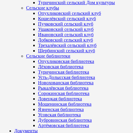
Туричинский сельский Дом культуры
Сельские клубы
Опухликовский сельский клуб
Кошелёвский сельский клуб
Пучковский сельский клуб
Ушаковский сельский клуб
Ивановский сельский клуб
Лобковский сельский клуб
Трехалёвский сельский клуб
Щербинский сельский клуб
Сельские библиотеки
Опухликовская библиотека
Лёховская библиотека
Туричинская библиотека
Усть-Долысская библиотека
Новохованская библиотека
Рыкалёвская библиотека
Сорокинская библиотека
Ловецкая библиотека
Мошенинская библиотека
Язненская библиотека
Усовская библиотека
Дубровинская библиотека
Артёмовская библиотека
Документы