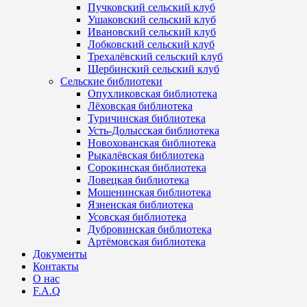
Пучковский сельский клуб
Ушаковский сельский клуб
Ивановский сельский клуб
Лобковский сельский клуб
Трехалёвский сельский клуб
Щербинский сельский клуб
Сельские библиотеки
Опухликовская библиотека
Лёховская библиотека
Туричинская библиотека
Усть-Долысская библиотека
Новохованская библиотека
Рыкалёвская библиотека
Сорокинская библиотека
Ловецкая библиотека
Мошенинская библиотека
Язненская библиотека
Усовская библиотека
Дубровинская библиотека
Артёмовская библиотека
Документы
Контакты
О нас
F.A.Q