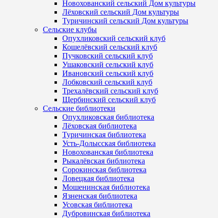
Новохованский сельский Дом культуры
Лёховский сельский Дом культуры
Туричинский сельский Дом культуры
Сельские клубы
Опухликовский сельский клуб
Кошелёвский сельский клуб
Пучковский сельский клуб
Ушаковский сельский клуб
Ивановский сельский клуб
Лобковский сельский клуб
Трехалёвский сельский клуб
Щербинский сельский клуб
Сельские библиотеки
Опухликовская библиотека
Лёховская библиотека
Туричинская библиотека
Усть-Долысская библиотека
Новохованская библиотека
Рыкалёвская библиотека
Сорокинская библиотека
Ловецкая библиотека
Мошенинская библиотека
Язненская библиотека
Усовская библиотека
Дубровинская библиотека