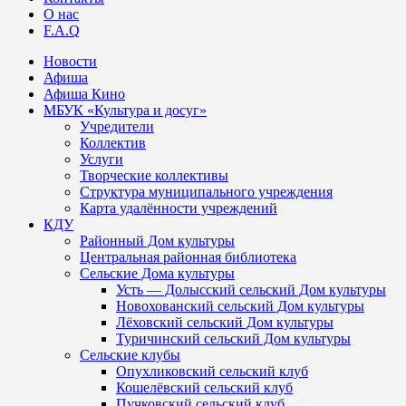
О нас
F.A.Q
Новости
Афиша
Афиша Кино
МБУК «Культура и досуг»
Учредители
Коллектив
Услуги
Творческие коллективы
Структура муниципального учреждения
Карта удалённости учреждений
КДУ
Районный Дом культуры
Центральная районная библиотека
Сельские Дома культуры
Усть — Долысский сельский Дом культуры
Новохованский сельский Дом культуры
Лёховский сельский Дом культуры
Туричинский сельский Дом культуры
Сельские клубы
Опухликовский сельский клуб
Кошелёвский сельский клуб
Пучковский сельский клуб