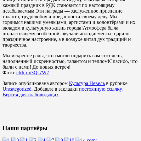
каждый праздник в РДК становится по‑настоящему
незабываемым.Эти награды — заслуженное признание
таланта, трудолюбия и преданности своему делу. Мы
гордимся нашими умельцами, артистами и волонтёрами и их
вкладом в культурную жизнь города!Атмосфера была
по‑настоящему особенной: звучали аплодисменты, царило
праздничное настроение, а в воздухе витал дух традиций и
творчества.
Мы искренне рады, что смогли подарить вам этот день,
наполненный искренностью, талантом и теплом!Спасибо, что
были с нами! До новых встреч!
Фото:
clck.ru/3Qs7W7
Запись опубликована автором
Культура Невель
в рубрике
Uncategorized
. Добавьте в закладки
постоянную ссылку
.
Версия для слабовидящих
Наши партнёры