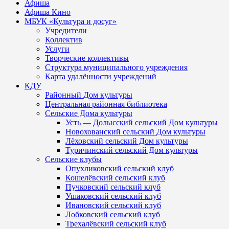
Афиша
Афиша Кино
МБУК «Культура и досуг»
Учредители
Коллектив
Услуги
Творческие коллективы
Структура муниципального учреждения
Карта удалённости учреждений
КДУ
Районный Дом культуры
Центральная районная библиотека
Сельские Дома культуры
Усть — Долысский сельский Дом культуры
Новохованский сельский Дом культуры
Лёховский сельский Дом культуры
Туричинский сельский Дом культуры
Сельские клубы
Опухликовский сельский клуб
Кошелёвский сельский клуб
Пучковский сельский клуб
Ушаковский сельский клуб
Ивановский сельский клуб
Лобковский сельский клуб
Трехалёвский сельский клуб