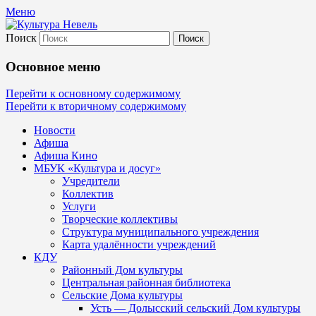
Меню
Поиск
Культура Невель
Основное меню
МБУК Невельского района "Культура
Перейти к основному содержимому
Перейти к вторичному содержимому
и досуг"
Новости
Афиша
Афиша Кино
МБУК «Культура и досуг»
Учредители
Коллектив
Услуги
Творческие коллективы
Структура муниципального учреждения
Карта удалённости учреждений
КДУ
Районный Дом культуры
Центральная районная библиотека
Сельские Дома культуры
Усть — Долысский сельский Дом культуры