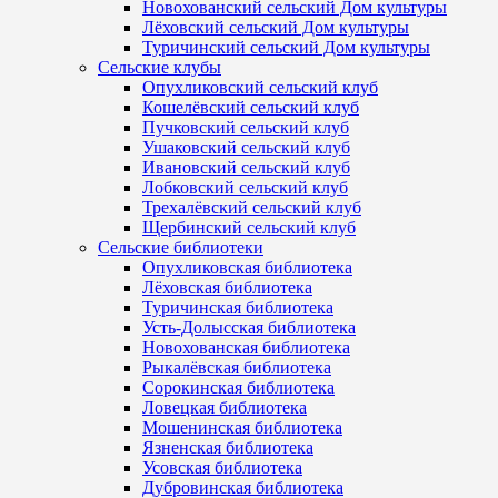
Новохованский сельский Дом культуры
Лёховский сельский Дом культуры
Туричинский сельский Дом культуры
Сельские клубы
Опухликовский сельский клуб
Кошелёвский сельский клуб
Пучковский сельский клуб
Ушаковский сельский клуб
Ивановский сельский клуб
Лобковский сельский клуб
Трехалёвский сельский клуб
Щербинский сельский клуб
Сельские библиотеки
Опухликовская библиотека
Лёховская библиотека
Туричинская библиотека
Усть-Долысская библиотека
Новохованская библиотека
Рыкалёвская библиотека
Сорокинская библиотека
Ловецкая библиотека
Мошенинская библиотека
Язненская библиотека
Усовская библиотека
Дубровинская библиотека