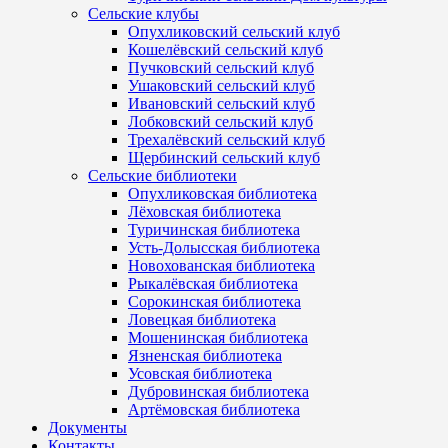
Сельские клубы
Опухликовский сельский клуб
Кошелёвский сельский клуб
Пучковский сельский клуб
Ушаковский сельский клуб
Ивановский сельский клуб
Лобковский сельский клуб
Трехалёвский сельский клуб
Щербинский сельский клуб
Сельские библиотеки
Опухликовская библиотека
Лёховская библиотека
Туричинская библиотека
Усть-Долысская библиотека
Новохованская библиотека
Рыкалёвская библиотека
Сорокинская библиотека
Ловецкая библиотека
Мошенинская библиотека
Язненская библиотека
Усовская библиотека
Дубровинская библиотека
Артёмовская библиотека
Документы
Контакты