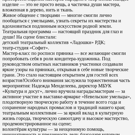
изделие — это не просто вещь, а частичка души мастера,
вложенная в дерево, нить и ткань.
Живое общение с творцами — многие смогли лично
пообщаться с умельцами, узнать секреты их мастерства и
вдохновиться подлинным искусством родной земли.
Театральная программа — настоящий праздник для глаз и
души! На сцене блистали:
детский театральный коллектив «Ладошки» РДК;
театр‑студия «Софит».
Мастер‑класс по росписи пряника — все желающие смогли
попробовать себя в роли кондитера‑художника. Под
руководством опытных наставников участники создавали
яркие узоры на пряниках, открывая в себе новые творческие
грани. Это стало настоящим открытием для гостей всех
возрастов!Особого внимания заслужила торжественная часть
мероприятия: Надежда Менделеева, директор МБУК
«Культура и досуг», лично вручила награды:мастерам — за
активное участие в выставке‑ярмарке «Невельские умельцы»,
плодотворную творческую работу в течение всего года и
сохранение народных промыслов и традиций нашего края;
театральным коллективам — за яркий вклад в культурную
жизнь города, творческую самоотдачу и высокое мастерство,
продемонстрированное на сцене;
волонтёрам культуры — за неоценимую помощь,
инициативность и преданность делу, благодаря которым