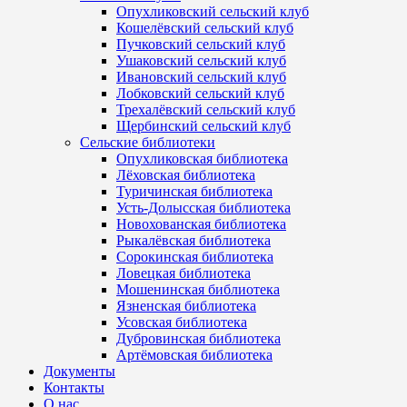
Опухликовский сельский клуб
Кошелёвский сельский клуб
Пучковский сельский клуб
Ушаковский сельский клуб
Ивановский сельский клуб
Лобковский сельский клуб
Трехалёвский сельский клуб
Щербинский сельский клуб
Сельские библиотеки
Опухликовская библиотека
Лёховская библиотека
Туричинская библиотека
Усть-Долысская библиотека
Новохованская библиотека
Рыкалёвская библиотека
Сорокинская библиотека
Ловецкая библиотека
Мошенинская библиотека
Язненская библиотека
Усовская библиотека
Дубровинская библиотека
Артёмовская библиотека
Документы
Контакты
О нас