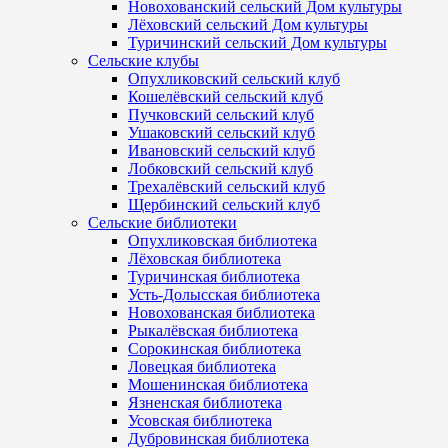
Новохованский сельский Дом культуры
Лёховский сельский Дом культуры
Туричинский сельский Дом культуры
Сельские клубы
Опухликовский сельский клуб
Кошелёвский сельский клуб
Пучковский сельский клуб
Ушаковский сельский клуб
Ивановский сельский клуб
Лобковский сельский клуб
Трехалёвский сельский клуб
Щербинский сельский клуб
Сельские библиотеки
Опухликовская библиотека
Лёховская библиотека
Туричинская библиотека
Усть-Долысская библиотека
Новохованская библиотека
Рыкалёвская библиотека
Сорокинская библиотека
Ловецкая библиотека
Мошенинская библиотека
Язненская библиотека
Усовская библиотека
Дубровинская библиотека