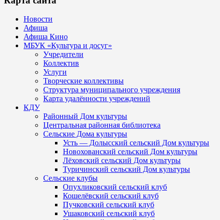
Карта сайта
Новости
Афиша
Афиша Кино
МБУК «Культура и досуг»
Учредители
Коллектив
Услуги
Творческие коллективы
Структура муниципального учреждения
Карта удалённости учреждений
КДУ
Районный Дом культуры
Центральная районная библиотека
Сельские Дома культуры
Усть — Долысский сельский Дом культуры
Новохованский сельский Дом культуры
Лёховский сельский Дом культуры
Туричинский сельский Дом культуры
Сельские клубы
Опухликовский сельский клуб
Кошелёвский сельский клуб
Пучковский сельский клуб
Ушаковский сельский клуб