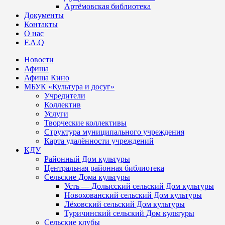
Артёмовская библиотека
Документы
Контакты
О нас
F.A.Q
Новости
Афиша
Афиша Кино
МБУК «Культура и досуг»
Учредители
Коллектив
Услуги
Творческие коллективы
Структура муниципального учреждения
Карта удалённости учреждений
КДУ
Районный Дом культуры
Центральная районная библиотека
Сельские Дома культуры
Усть — Долысский сельский Дом культуры
Новохованский сельский Дом культуры
Лёховский сельский Дом культуры
Туричинский сельский Дом культуры
Сельские клубы