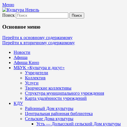
Меню
Поиск
Культура Невель
Основное меню
МБУК Невельского района "Культура
Перейти к основному содержимому
Перейти к вторичному содержимому
и досуг"
Новости
Афиша
Афиша Кино
МБУК «Культура и досуг»
Учредители
Коллектив
Услуги
Творческие коллективы
Структура муниципального учреждения
Карта удалённости учреждений
КДУ
Районный Дом культуры
Центральная районная библиотека
Сельские Дома культуры
Усть — Долысский сельский Дом культуры