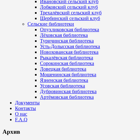
Ивановский сельский клуб
Лобковский сельский клуб
Трехалёвский сельский клуб
Щербинский сельский клуб
Сельские библиотеки
Опухликовская библиотека
Лёховская библиотека
Туричинская библиотека
Усть-Долысская библиотека
Новохованская библиотека
Рыкалёвская библиотека
Сорокинская библиотека
Ловецкая библиотека
Мошенинская библиотека
Язненская библиотека
Усовская библиотека
Дубровинская библиотека
Артёмовская библиотека
Документы
Контакты
О нас
F.A.Q
Архив