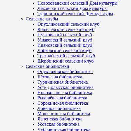
Новохованский сельский Дом культуры
Лёховский сельский Дом культуры
Туричинский сельский Дом культуры
Сельские клубы
Опухликовский сельский клуб
Кошелёвский сельский клуб
Пучковский сельский клуб
Ушаковский сельский клуб
Ивановский сельский клуб
Лобковский сельский клуб
Трехалёвский сельский клуб
Щербинский сельский клуб
Сельские библиотеки
Опухликовская библиотека
Лёховская библиотека
Туричинская библиотека
Усть-Долысская библиотека
Новохованская библиотека
Рыкалёвская библиотека
Сорокинская библиотека
Ловецкая библиотека
Мошенинская библиотека
Язненская библиотека
Усовская библиотека
Дубровинская библиотека