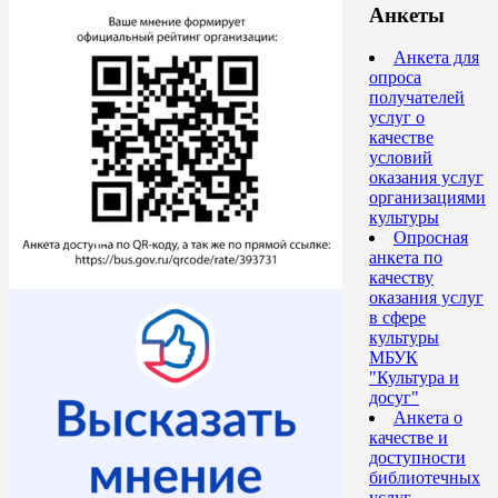
Анкеты
Анкета для
опроса
получателей
услуг о
качестве
условий
оказания услуг
организациями
культуры
Опросная
анкета по
качеству
оказания услуг
в сфере
культуры
МБУК
"Культура и
досуг"
Анкета о
качестве и
доступности
библиотечных
услуг