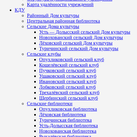
Карта удалённости учреждений
КДУ
Районный Дом культуры
Центральная районная библиотека
Сельские Дома культуры
Усть — Долысский сельский Дом культуры
Новохованский сельский Дом культуры
Лёховский сельский Дом культуры
Туричинский сельский Дом культуры
Сельские клубы
Опухликовский сельский клуб
Кошелёвский сельский клуб
Пучковский сельский клуб
Ушаковский сельский клуб
Ивановский сельский клуб
Лобковский сельский клуб
Трехалёвский сельский клуб
Щербинский сельский клуб
Сельские библиотеки
Опухликовская библиотека
Лёховская библиотека
Туричинская библиотека
Усть-Долысская библиотека
Новохованская библиотека
Рыкалёвская библиотека