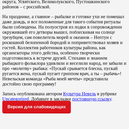
округа, Усвятского, Великолукского, Пустошкинского
районов – с российской.
На празднике, а главное – рыбалке и готовке ухи не помешал
даже дождь, и все положенные для такого события ритуалы
были соблюдены. На полуостров из лодки в сопровождении
окружившей его детворы вышел, поблескивая на солнце
трезубцем, сам повелитель морей и океанов – Нептун с
роскошной белопенной бородой и поприветствовал хозяев и
гостей. Коллектив работников культуры района, как
организаторы этого действа, особенно творчески
подготовились к встрече друзей. Стихами и знанием
рыбацкого фольклора удивляли и веселили народ, не забыли и
про «молитву» рыбака: «Пускай срывается блесна, пускай
ругается жена, пускай пугает гриппом врач, а ты – рыбачь»!
Невельская команда «Рыба моей мечты» представила
достойно свою программу!
Запись опубликована автором
Культура Невель
в рубрике
Uncategorized
. Добавьте в закладки
постоянную ссылку
.
Версия для слабовидящих