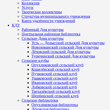
Коллектив
Услуги
Творческие коллективы
Структура муниципального учреждения
Карта удалённости учреждений
КДУ
Районный Дом культуры
Центральная районная библиотека
Сельские Дома культуры
Усть — Долысский сельский Дом культуры
Новохованский сельский Дом культуры
Лёховский сельский Дом культуры
Туричинский сельский Дом культуры
Сельские клубы
Опухликовский сельский клуб
Кошелёвский сельский клуб
Пучковский сельский клуб
Ушаковский сельский клуб
Ивановский сельский клуб
Лобковский сельский клуб
Трехалёвский сельский клуб
Щербинский сельский клуб
Сельские библиотеки
Опухликовская библиотека
Лёховская библиотека