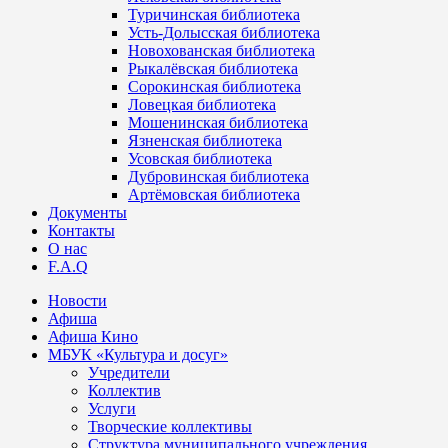
Туричинская библиотека
Усть-Долысская библиотека
Новохованская библиотека
Рыкалёвская библиотека
Сорокинская библиотека
Ловецкая библиотека
Мошенинская библиотека
Язненская библиотека
Усовская библиотека
Дубровинская библиотека
Артёмовская библиотека
Документы
Контакты
О нас
F.A.Q
Новости
Афиша
Афиша Кино
МБУК «Культура и досуг»
Учредители
Коллектив
Услуги
Творческие коллективы
Структура муниципального учреждения