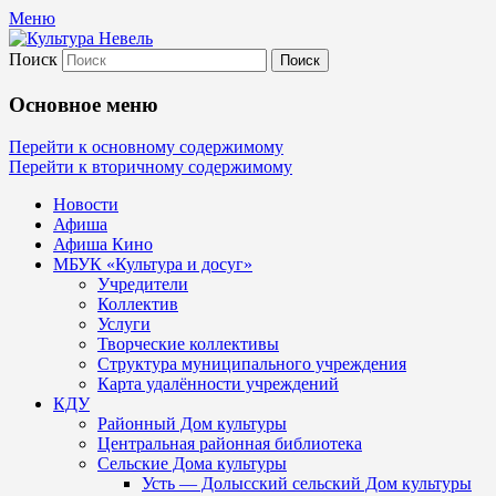
Меню
Поиск
Культура Невель
Основное меню
МБУК Невельского района "Культура
Перейти к основному содержимому
Перейти к вторичному содержимому
и досуг"
Новости
Афиша
Афиша Кино
МБУК «Культура и досуг»
Учредители
Коллектив
Услуги
Творческие коллективы
Структура муниципального учреждения
Карта удалённости учреждений
КДУ
Районный Дом культуры
Центральная районная библиотека
Сельские Дома культуры
Усть — Долысский сельский Дом культуры