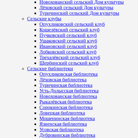
Новохованский сельский Дом культуры
Лёховский сельский Дом культуры
Туричинский сельский Дом культуры
Сельские клубы
Опухликовский сельский клуб
Кошелёвский сельский клуб
Пучковский сельский клуб
Ушаковский сельский клуб
Ивановский сельский клуб
Лобковский сельский клуб
Трехалёвский сельский клуб
Щербинский сельский клуб
Сельские библиотеки
Опухликовская библиотека
Лёховская библиотека
Туричинская библиотека
Усть-Долысская библиотека
Новохованская библиотека
Рыкалёвская библиотека
Сорокинская библиотека
Ловецкая библиотека
Мошенинская библиотека
Язненская библиотека
Усовская библиотека
Дубровинская библиотека