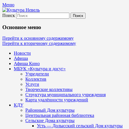
Меню
Поиск
Культура Невель
Основное меню
МБУК Невельского района "Культура и
Перейти к основному содержимому
Перейти к вторичному содержимому
Новости
Афиша
Афиша Кино
МБУК «Культура и досуг»
Учредители
Коллектив
Услуги
Творческие коллективы
Структура муниципального учреждения
Карта удалённости учреждений
КДУ
Районный Дом культуры
Центральная районная библиотека
Сельские Дома культуры
Усть — Долысский сельский Дом культуры