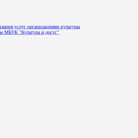
казания услуг организациями культуры
уры МБУК "Культура и досуг"