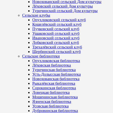
Новохованский сельский Дом культуры
Лёховский сельский Дом культуры
Туричинский сельский Дом культуры
Сельские клубы
Опухликовский сельский клуб
Кошелёвский сельский клуб
Пучковский сельский клуб
Ушаковский сельский клуб
Ивановский сельский клуб
Лобковский сельский клуб
Трехалёвский сельский клуб
Щербинский сельский клуб
Сельские библиотеки
Опухликовская библиотека
Лёховская библиотека
Туричинская библиотека
Усть-Долысская библиотека
Новохованская библиотека
Рыкалёвская библиотека
Сорокинская библиотека
Ловецкая библиотека
Мошенинская библиотека
Язненская библиотека
Усовская библиотека
Дубровинская библиотека