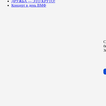
ДРУЖБА — ЭТО КРУТО!
Концерт в день ВМФ
С
б
З