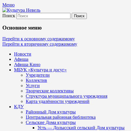
Меню
Поиск
Культура Невель
Основное меню
МБУК Невельского района "Культура
Перейти к основному содержимому
Перейти к вторичному содержимому
и досуг"
Новости
Афиша
Афиша Кино
МБУК «Культура и досуг»
Учредители
Коллектив
Услуги
Творческие коллективы
Структура муниципального учреждения
Карта удалённости учреждений
КДУ
Районный Дом культуры
Центральная районная библиотека
Сельские Дома культуры
Усть — Долысский сельский Дом культуры