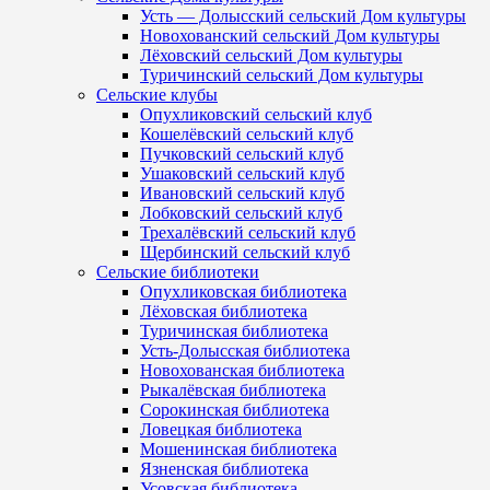
Усть — Долысский сельский Дом культуры
Новохованский сельский Дом культуры
Лёховский сельский Дом культуры
Туричинский сельский Дом культуры
Сельские клубы
Опухликовский сельский клуб
Кошелёвский сельский клуб
Пучковский сельский клуб
Ушаковский сельский клуб
Ивановский сельский клуб
Лобковский сельский клуб
Трехалёвский сельский клуб
Щербинский сельский клуб
Сельские библиотеки
Опухликовская библиотека
Лёховская библиотека
Туричинская библиотека
Усть-Долысская библиотека
Новохованская библиотека
Рыкалёвская библиотека
Сорокинская библиотека
Ловецкая библиотека
Мошенинская библиотека
Язненская библиотека
Усовская библиотека