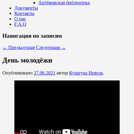
Артёмовская библиотека
Документы
Контакты
О нас
F.A.Q
Навигация по записям
←
Предыдущая
Следующая
→
День молодёжи
Опубликовано
27.06.2021
автор
Культура Невель