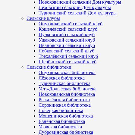
Новохованский сельский Дом культуры
Лёховский сельский Дом культуры
Туричинский сельский Дом культуры
Сельские клубы
Опухликовский сельский клуб
Кошелёвский сельский клуб
Пучковский сельский клуб
Ушаковский сельский клуб
Ивановский сельский клуб
Лобковский сельский клуб
Трехалёвский сельский клуб
Щербинский сельский клуб
Сельские библиотеки
Опухликовская библиотека
Лёховская библиотека
Туричинская библиотека
Усть-Долысская библиотека
Новохованская библиотека
Рыкалёвская библиотека
Сорокинская библиотека
Ловецкая библиотека
Мошенинская библиотека
Язненская библиотека
Усовская библиотека
Дубровинская библиотека