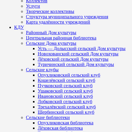
Коллектив
Услуги
Творческие коллективы
Структура муниципального учреждения
Карта удалённости учреждений
КДУ
Районный Дом культуры
Центральная районная библиотека
Сельские Дома культуры
Усть — Долысский сельский Дом культуры
Новохованский сельский Дом культуры
Лёховский сельский Дом культуры
Туричинский сельский Дом культуры
Сельские клубы
Опухликовский сельский клуб
Кошелёвский сельский клуб
Пучковский сельский клуб
Ушаковский сельский клуб
Ивановский сельский клуб
Лобковский сельский клуб
Трехалёвский сельский клуб
Щербинский сельский клуб
Сельские библиотеки
Опухликовская библиотека
Лёховская библиотека