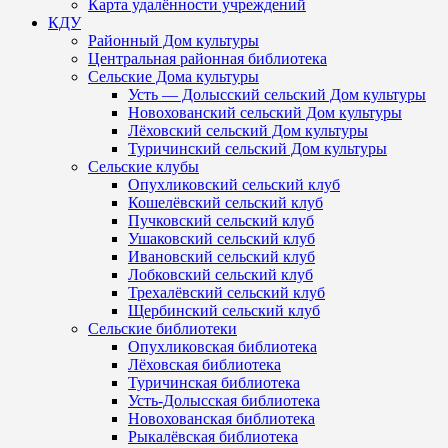
Карта удалённости учреждений
КДУ
Районный Дом культуры
Центральная районная библиотека
Сельские Дома культуры
Усть — Долысский сельский Дом культуры
Новохованский сельский Дом культуры
Лёховский сельский Дом культуры
Туричинский сельский Дом культуры
Сельские клубы
Опухликовский сельский клуб
Кошелёвский сельский клуб
Пучковский сельский клуб
Ушаковский сельский клуб
Ивановский сельский клуб
Лобковский сельский клуб
Трехалёвский сельский клуб
Щербинский сельский клуб
Сельские библиотеки
Опухликовская библиотека
Лёховская библиотека
Туричинская библиотека
Усть-Долысская библиотека
Новохованская библиотека
Рыкалёвская библиотека