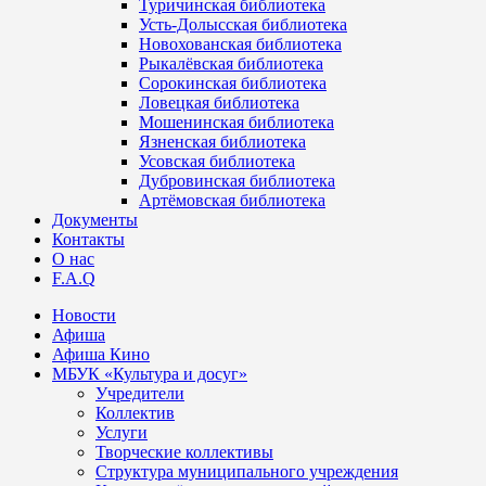
Туричинская библиотека
Усть-Долысская библиотека
Новохованская библиотека
Рыкалёвская библиотека
Сорокинская библиотека
Ловецкая библиотека
Мошенинская библиотека
Язненская библиотека
Усовская библиотека
Дубровинская библиотека
Артёмовская библиотека
Документы
Контакты
О нас
F.A.Q
Новости
Афиша
Афиша Кино
МБУК «Культура и досуг»
Учредители
Коллектив
Услуги
Творческие коллективы
Структура муниципального учреждения