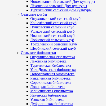
Новохованский сельский Дом культуры
Лёховский сельский Дом культуры
Туричинский сельский Дом культуры
Сельские клубы
Опухликовский сельский клуб
Кошелёвский сельский клуб
Пучковский сельский клуб
Ушаковский сельский клуб
Ивановский сельский клуб
Лобковский сельский клуб
Трехалёвский сельский клуб
Щербинский сельский клуб
Сельские библиотеки
Опухликовская библиотека
Лёховская библиотека
Туричинская библиотека
Усть-Долысская библиотека
Новохованская библиотека
Рыкалёвская библиотека
Сорокинская библиотека
Ловецкая библиотека
Мошенинская библиотека
Язненская библиотека
Усовская библиотека
Дубровинская библиотека