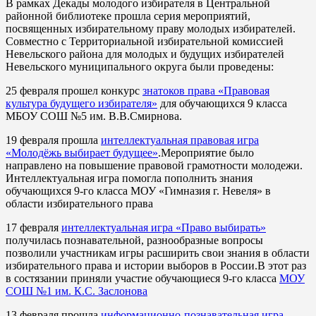
В рамках Декады молодого избирателя в Центральной
районной библиотеке прошла серия мероприятий,
посвященных избирательному праву молодых избирателей.
Совместно с Территориальной избирательной комиссией
Невельского района для молодых и будущих избирателей
Невельского муниципального округа были проведены:
25 февраля прошел конкурс
знатоков права «Правовая
культура будущего избирателя»
для обучающихся 9 класса
МБОУ СОШ №5 им. В.В.Смирнова.
19 февраля прошла
интеллектуальная правовая игра
«Молодёжь выбирает будущее»
.Мероприятие было
направлено на повышение правовой грамотности молодежи.
Интеллектуальная игра помогла пополнить знания
обучающихся 9-го класса МОУ «Гимназия г. Невеля» в
области избирательного права
17 февраля
интеллектуальная игра «Право выбирать»
получилась познавательной, разнообразные вопросы
позволили участникам игры расширить свои знания в области
избирательного права и истории выборов в России.В этот раз
в состязании приняли участие обучающиеся 9-го класса
МОУ
СОШ №1 им. К.С. Заслонова
13 февраля прошла
информационно-познавательная игра