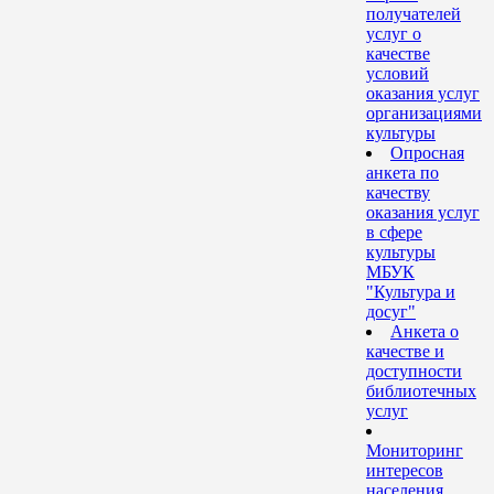
получателей
услуг о
качестве
условий
оказания услуг
организациями
культуры
Опросная
анкета по
качеству
оказания услуг
в сфере
культуры
МБУК
"Культура и
досуг"
Анкета о
качестве и
доступности
библиотечных
услуг
Мониторинг
интересов
населения