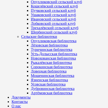
Опухликовский сельский клуб
Кошелёвский сельский клуб
Пучковский сельский клуб
Ушаковский сельский клуб
Ивановский сельский клуб
Лобковский сельский клуб
Трехалёвский сельский клуб
Щербинский сельский клуб
Сельские библиотеки
Опухликовская библиотека
Лёховская библиотека
Туричинская библиотека
Усть-Долысская библиотека
Новохованская библиотека
Рыкалёвская библиотека
Сорокинская библиотека
Ловецкая библиотека
Мошенинская библиотека
Язненская библиотека
Усовская библиотека
Дубровинская библиотека
Артёмовская библиотека
Документы
Контакты
О нас