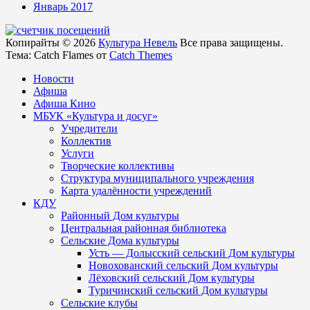
Январь 2017
Копирайты © 2026
Культура Невель
Все права защищены.
Тема: Catch Flames от
Catch Themes
Новости
Афиша
Афиша Кино
МБУК «Культура и досуг»
Учредители
Коллектив
Услуги
Творческие коллективы
Структура муниципального учреждения
Карта удалённости учреждений
КДУ
Районный Дом культуры
Центральная районная библиотека
Сельские Дома культуры
Усть — Долысский сельский Дом культуры
Новохованский сельский Дом культуры
Лёховский сельский Дом культуры
Туричинский сельский Дом культуры
Сельские клубы