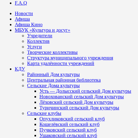
F.A.Q
Новости
Афиша
Афиша Кино
МБУК «Культура и досуг»
Учредители
Коллектив
Услуги
Творческие коллективы
Структура муниципального учреждения
Карта удалённости учреждений
КДУ
Районный Дом культуры
Центральная районная библиотека
Сельские Дома культуры
Усть — Долысский сельский Дом культуры
Новохованский сельский Дом культуры
Лёховский сельский Дом культуры
Туричинский сельский Дом культуры
Сельские клубы
Опухликовский сельский клуб
Кошелёвский сельский клуб
Пучковский сельский клуб
Ушаковский сельский клуб