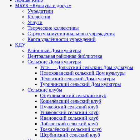
МБУК «Культура и досуг»
Учредители
Коллектив
Услуги
Творческие коллективы
Структура муниципального учреждения
Карта удалённости учреждений
КДУ
Районный Дом культуры
Центральная районная библиотека
Сельские Дома культуры
Усть — Долысский сельский Дом культуры
Новохованский сельский Дом культуры
Лёховский сельский Дом культуры
Туричинский сельский Дом культуры
Сельские клубы
Опухликовский сельский клуб
Кошелёвский сельский клуб
Пучковский сельский клуб
Ушаковский сельский клуб
Ивановский сельский клуб
Лобковский сельский клуб
Трехалёвский сельский клуб
Щербинский сельский клуб