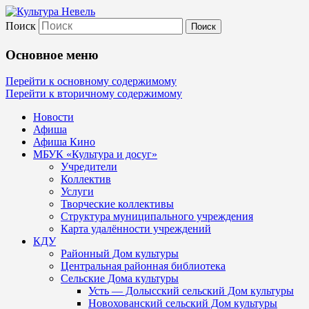
Поиск
Культура Невель
Основное меню
МБУК Невельского района "Культура и
Перейти к основному содержимому
Перейти к вторичному содержимому
Новости
Афиша
Афиша Кино
МБУК «Культура и досуг»
Учредители
Коллектив
Услуги
Творческие коллективы
Структура муниципального учреждения
Карта удалённости учреждений
КДУ
Районный Дом культуры
Центральная районная библиотека
Сельские Дома культуры
Усть — Долысский сельский Дом культуры
Новохованский сельский Дом культуры