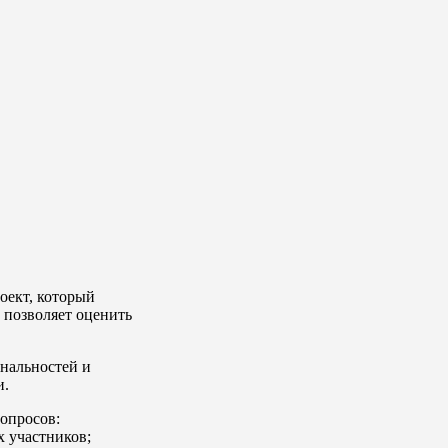
оект, который
 позволяет оценить
нальностей и
и.
вопросов:
х участников;