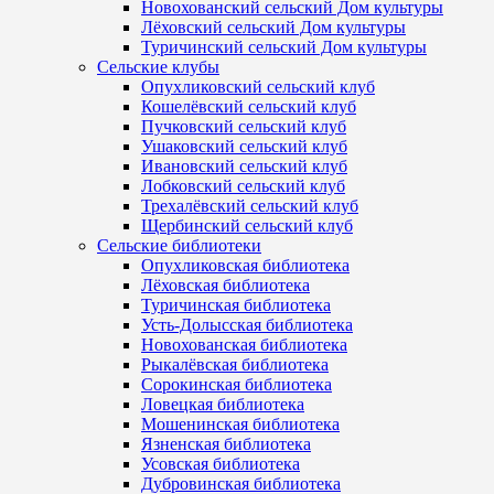
Новохованский сельский Дом культуры
Лёховский сельский Дом культуры
Туричинский сельский Дом культуры
Сельские клубы
Опухликовский сельский клуб
Кошелёвский сельский клуб
Пучковский сельский клуб
Ушаковский сельский клуб
Ивановский сельский клуб
Лобковский сельский клуб
Трехалёвский сельский клуб
Щербинский сельский клуб
Сельские библиотеки
Опухликовская библиотека
Лёховская библиотека
Туричинская библиотека
Усть-Долысская библиотека
Новохованская библиотека
Рыкалёвская библиотека
Сорокинская библиотека
Ловецкая библиотека
Мошенинская библиотека
Язненская библиотека
Усовская библиотека
Дубровинская библиотека