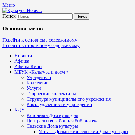
Меню
Поиск
Культура Невель
Основное меню
МБУК Невельского района "Культура и
Перейти к основному содержимому
Перейти к вторичному содержимому
Новости
Афиша
Афиша Кино
МБУК «Культура и досуг»
Учредители
Коллектив
Услуги
Творческие коллективы
Структура муниципального учреждения
Карта удалённости учреждений
КДУ
Районный Дом культуры
Центральная районная библиотека
Сельские Дома культуры
Усть — Долысский сельский Дом культуры