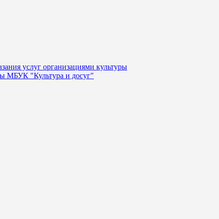
казания услуг организациями культуры
уры МБУК "Культура и досуг"