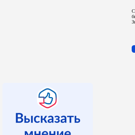
С
б
З