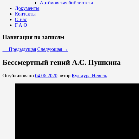
Артёмовская библиотека
Документы
Контакты
О нас
F.A.Q
Навигация по записям
←
Предыдущая
Следующая
→
Бессмертный гений А.С. Пушкина
Опубликовано
04.06.2020
автор
Культура Невель