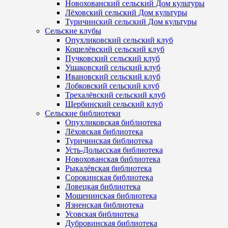
Новохованский сельский Дом культуры
Лёховский сельский Дом культуры
Туричинский сельский Дом культуры
Сельские клубы
Опухликовский сельский клуб
Кошелёвский сельский клуб
Пучковский сельский клуб
Ушаковский сельский клуб
Ивановский сельский клуб
Лобковский сельский клуб
Трехалёвский сельский клуб
Щербинский сельский клуб
Сельские библиотеки
Опухликовская библиотека
Лёховская библиотека
Туричинская библиотека
Усть-Долысская библиотека
Новохованская библиотека
Рыкалёвская библиотека
Сорокинская библиотека
Ловецкая библиотека
Мошенинская библиотека
Язненская библиотека
Усовская библиотека
Дубровинская библиотека