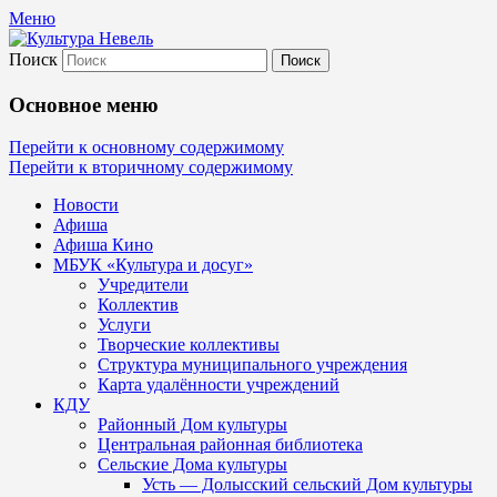
Меню
Поиск
Культура Невель
Основное меню
МБУК Невельского района "Культура
Перейти к основному содержимому
Перейти к вторичному содержимому
и досуг"
Новости
Афиша
Афиша Кино
МБУК «Культура и досуг»
Учредители
Коллектив
Услуги
Творческие коллективы
Структура муниципального учреждения
Карта удалённости учреждений
КДУ
Районный Дом культуры
Центральная районная библиотека
Сельские Дома культуры
Усть — Долысский сельский Дом культуры