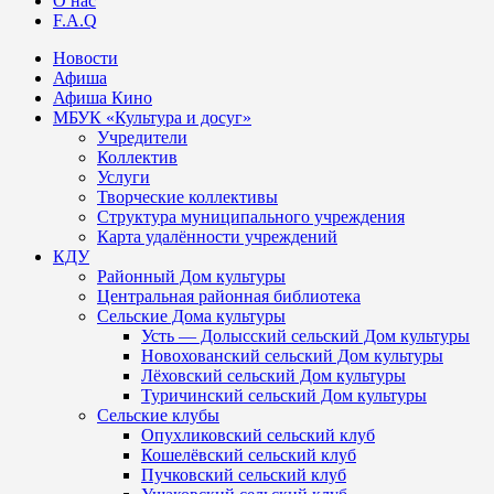
О нас
F.A.Q
Новости
Афиша
Афиша Кино
МБУК «Культура и досуг»
Учредители
Коллектив
Услуги
Творческие коллективы
Структура муниципального учреждения
Карта удалённости учреждений
КДУ
Районный Дом культуры
Центральная районная библиотека
Сельские Дома культуры
Усть — Долысский сельский Дом культуры
Новохованский сельский Дом культуры
Лёховский сельский Дом культуры
Туричинский сельский Дом культуры
Сельские клубы
Опухликовский сельский клуб
Кошелёвский сельский клуб
Пучковский сельский клуб