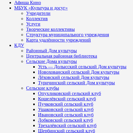
Афиша Кино
МБУК «Культура и досуг»
Учредители
Коллектив
Услуги
Творческие коллективы
Структура муниципального учреждения
Карта удалённости учреждений
КДУ
Районный Дом культуры
Центральная районная библиотека
Сельские Дома культуры
Усть — Долысский сельский Дом культуры
Новохованский сельский Дом культуры
Лёховский сельский Дом культуры
Туричинский сельский Дом культуры
Сельские клубы
Опухликовский сельский клуб
Кошелёвский сельский клуб
Пучковский сельский клуб
Ушаковский сельский клуб
Ивановский сельский клуб
Лобковский сельский клуб
Трехалёвский сельский клуб
Щербинский сельский клуб