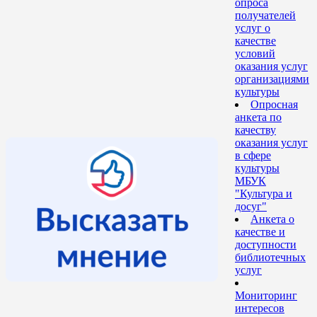
опроса
получателей
услуг о
качестве
условий
оказания услуг
организациями
культуры
Опросная
анкета по
качеству
оказания услуг
в сфере
культуры
МБУК
"Культура и
досуг"
Анкета о
качестве и
доступности
библиотечных
услуг
Мониторинг
интересов