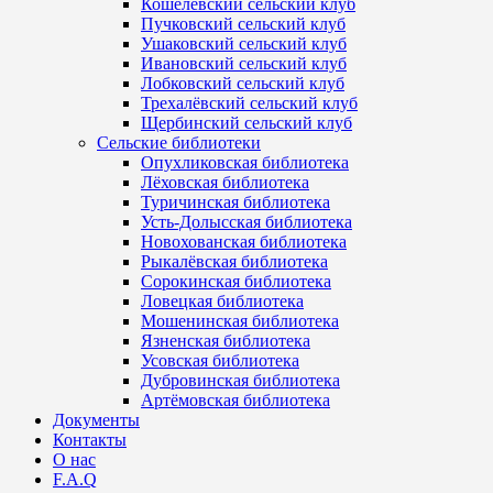
Кошелёвский сельский клуб
Пучковский сельский клуб
Ушаковский сельский клуб
Ивановский сельский клуб
Лобковский сельский клуб
Трехалёвский сельский клуб
Щербинский сельский клуб
Сельские библиотеки
Опухликовская библиотека
Лёховская библиотека
Туричинская библиотека
Усть-Долысская библиотека
Новохованская библиотека
Рыкалёвская библиотека
Сорокинская библиотека
Ловецкая библиотека
Мошенинская библиотека
Язненская библиотека
Усовская библиотека
Дубровинская библиотека
Артёмовская библиотека
Документы
Контакты
О нас
F.A.Q