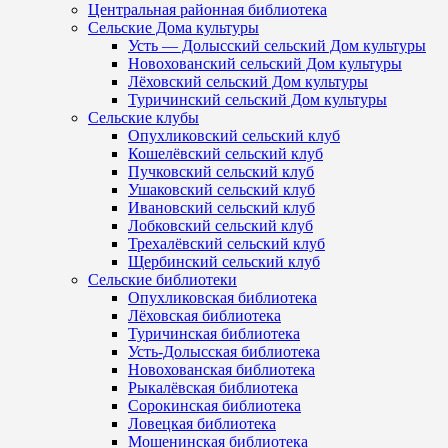
Центральная районная библиотека
Сельские Дома культуры
Усть — Долысский сельский Дом культуры
Новохованский сельский Дом культуры
Лёховский сельский Дом культуры
Туричинский сельский Дом культуры
Сельские клубы
Опухликовский сельский клуб
Кошелёвский сельский клуб
Пучковский сельский клуб
Ушаковский сельский клуб
Ивановский сельский клуб
Лобковский сельский клуб
Трехалёвский сельский клуб
Щербинский сельский клуб
Сельские библиотеки
Опухликовская библиотека
Лёховская библиотека
Туричинская библиотека
Усть-Долысская библиотека
Новохованская библиотека
Рыкалёвская библиотека
Сорокинская библиотека
Ловецкая библиотека
Мошенинская библиотека