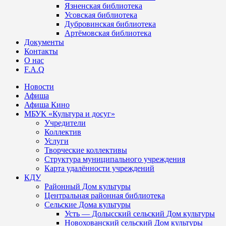
Язненская библиотека
Усовская библиотека
Дубровинская библиотека
Артёмовская библиотека
Документы
Контакты
О нас
F.A.Q
Новости
Афиша
Афиша Кино
МБУК «Культура и досуг»
Учредители
Коллектив
Услуги
Творческие коллективы
Структура муниципального учреждения
Карта удалённости учреждений
КДУ
Районный Дом культуры
Центральная районная библиотека
Сельские Дома культуры
Усть — Долысский сельский Дом культуры
Новохованский сельский Дом культуры