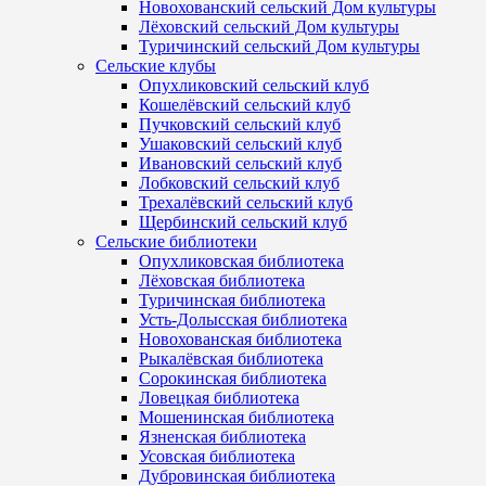
Новохованский сельский Дом культуры
Лёховский сельский Дом культуры
Туричинский сельский Дом культуры
Сельские клубы
Опухликовский сельский клуб
Кошелёвский сельский клуб
Пучковский сельский клуб
Ушаковский сельский клуб
Ивановский сельский клуб
Лобковский сельский клуб
Трехалёвский сельский клуб
Щербинский сельский клуб
Сельские библиотеки
Опухликовская библиотека
Лёховская библиотека
Туричинская библиотека
Усть-Долысская библиотека
Новохованская библиотека
Рыкалёвская библиотека
Сорокинская библиотека
Ловецкая библиотека
Мошенинская библиотека
Язненская библиотека
Усовская библиотека
Дубровинская библиотека