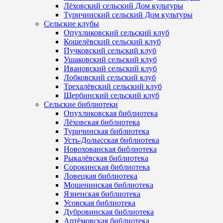
Лёховский сельский Дом культуры
Туричинский сельский Дом культуры
Сельские клубы
Опухликовский сельский клуб
Кошелёвский сельский клуб
Пучковский сельский клуб
Ушаковский сельский клуб
Ивановский сельский клуб
Лобковский сельский клуб
Трехалёвский сельский клуб
Щербинский сельский клуб
Сельские библиотеки
Опухликовская библиотека
Лёховская библиотека
Туричинская библиотека
Усть-Долысская библиотека
Новохованская библиотека
Рыкалёвская библиотека
Сорокинская библиотека
Ловецкая библиотека
Мошенинская библиотека
Язненская библиотека
Усовская библиотека
Дубровинская библиотека
Артёмовская библиотека