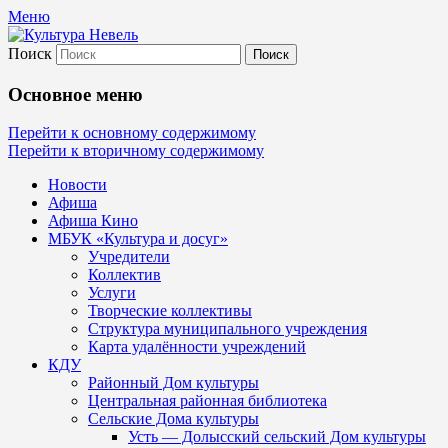
Меню
Поиск
Культура Невель
Основное меню
МБУК Невельского района "Культура
Перейти к основному содержимому
Перейти к вторичному содержимому
и досуг"
Новости
Афиша
Афиша Кино
МБУК «Культура и досуг»
Учредители
Коллектив
Услуги
Творческие коллективы
Структура муниципального учреждения
Карта удалённости учреждений
КДУ
Районный Дом культуры
Центральная районная библиотека
Сельские Дома культуры
Усть — Долысский сельский Дом культуры