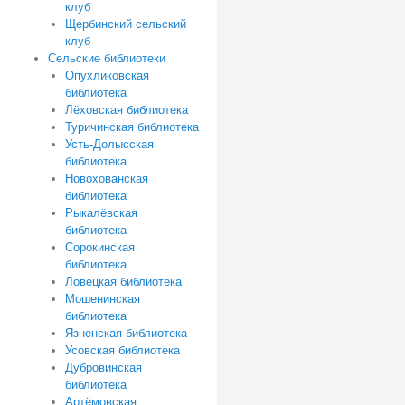
клуб
Щербинский сельский
клуб
Сельские библиотеки
Опухликовская
библиотека
Лёховская библиотека
Туричинская библиотека
Усть-Долысская
библиотека
Новохованская
библиотека
Рыкалёвская
библиотека
Сорокинская
библиотека
Ловецкая библиотека
Мошенинская
библиотека
Язненская библиотека
Усовская библиотека
Дубровинская
библиотека
Артёмовская