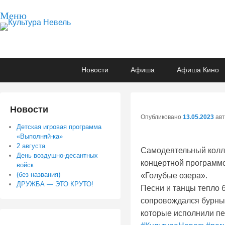
Меню
Культура Невель
МБУК Невельского района "Культура и досуг"
Основное
Перейти
Перейти
Новости
Афиша
Афиша Кино
меню
к
к
основному
вторичному
содержимому
содержимому
Новости
Опубликовано
13.05.2023
ав
Детская игровая программа
«Выполняй-ка»
2 августа
Самодеятельный колле
День воздушно-десантных
концертной программо
войск
(без названия)
«Голубые озера».
ДРУЖБА — ЭТО КРУТО!
Песни и танцы тепло 
сопровождался бурны
которые исполнили пе