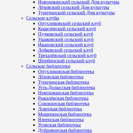
Новохованский сельский Дом культуры
Лёховский сельский Дом культуры
Туричинский сельский Дом культуры
Сельские клубы
Опухликовский сельский клуб
Кошелёвский сельский клуб
Пучковский сельский клуб
Ушаковский сельский клуб
Ивановский сельский клуб
Лобковский сельский клуб
Трехалёвский сельский клуб
Щербинский сельский клуб
Сельские библиотеки
Опухликовская библиотека
Лёховская библиотека
Туричинская библиотека
Усть-Долысская библиотека
Новохованская библиотека
Рыкалёвская библиотека
Сорокинская библиотека
Ловецкая библиотека
Мошенинская библиотека
Язненская библиотека
Усовская библиотека
Дубровинская библиотека