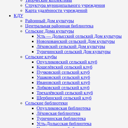
Творческие коллективы
Структура муниципального учреждения
Карта удалённости учреждений
КДУ
Районный Дом культуры
Центральная районная библиотека
Сельские Дома культуры
Усть — Долысский сельский Дом культуры
Новохованский сельский Дом культуры
Лёховский сельский Дом культуры
Туричинский сельский Дом культуры
Сельские клубы
Опухликовский сельский клуб
Кошелёвский сельский клуб
Пучковский сельский клуб
Ушаковский сельский клуб
Ивановский сельский клуб
Лобковский сельский клуб
Трехалёвский сельский клуб
Щербинский сельский клуб
Сельские библиотеки
Опухликовская библиотека
Лёховская библиотека
Туричинская библиотека
Усть-Долысская библиотека