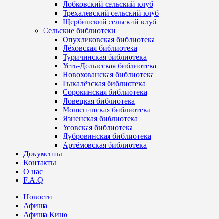
Лобковский сельский клуб
Трехалёвский сельский клуб
Щербинский сельский клуб
Сельские библиотеки
Опухликовская библиотека
Лёховская библиотека
Туричинская библиотека
Усть-Долысская библиотека
Новохованская библиотека
Рыкалёвская библиотека
Сорокинская библиотека
Ловецкая библиотека
Мошенинская библиотека
Язненская библиотека
Усовская библиотека
Дубровинская библиотека
Артёмовская библиотека
Документы
Контакты
О нас
F.A.Q
Новости
Афиша
Афиша Кино