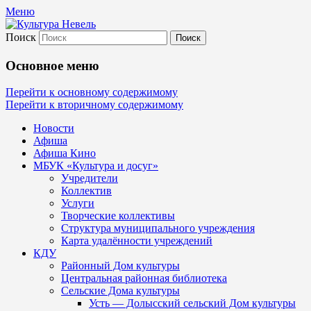
Меню
Поиск
Культура Невель
Основное меню
МБУК Невельского района "Культура
Перейти к основному содержимому
Перейти к вторичному содержимому
и досуг"
Новости
Афиша
Афиша Кино
МБУК «Культура и досуг»
Учредители
Коллектив
Услуги
Творческие коллективы
Структура муниципального учреждения
Карта удалённости учреждений
КДУ
Районный Дом культуры
Центральная районная библиотека
Сельские Дома культуры
Усть — Долысский сельский Дом культуры