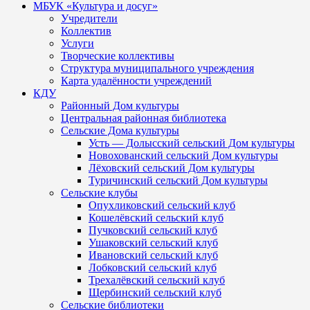
МБУК «Культура и досуг»
Учредители
Коллектив
Услуги
Творческие коллективы
Структура муниципального учреждения
Карта удалённости учреждений
КДУ
Районный Дом культуры
Центральная районная библиотека
Сельские Дома культуры
Усть — Долысский сельский Дом культуры
Новохованский сельский Дом культуры
Лёховский сельский Дом культуры
Туричинский сельский Дом культуры
Сельские клубы
Опухликовский сельский клуб
Кошелёвский сельский клуб
Пучковский сельский клуб
Ушаковский сельский клуб
Ивановский сельский клуб
Лобковский сельский клуб
Трехалёвский сельский клуб
Щербинский сельский клуб
Сельские библиотеки