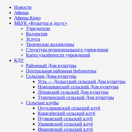
Новости
Афиша
Афиша Кино
МБУК «Культура и досуг»
Учредители
Коллектив
Услуги
Творческие коллективы
Структура муниципального учреждения
Карта удалённости учреждений
КДУ
Районный Дом культуры
Центральная районная библиотека
Сельские Дома культуры
Усть — Долысский сельский Дом культуры
Новохованский сельский Дом культуры
Лёховский сельский Дом культуры
Туричинский сельский Дом культуры
Сельские клубы
Опухликовский сельский клуб
Кошелёвский сельский клуб
Пучковский сельский клуб
Ушаковский сельский клуб
Ивановский сельский клуб