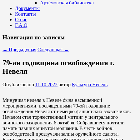
Артёмовская библиотека
Документы
Контакты
О нас
F.A.Q
Навигация по записям
←
Предыдущая
Следующая
→
79-ая годовщина освобождения г.
Невеля
Опубликовано
11.10.2022
автор
Культура Невель
Минувшая неделя в Невеле была насыщенной
мероприятиями, посвященными 79-ой годовщине
освобождения Невеля от немецко-фашистских захватчиков.
Началом стал торжественный митинг у центрального
воинского захоронения 6 октября. Собравшиеся почтили
память павших минутой молчания. В честь войнов-
освободителей прозвучали залпы оружейного салюта.
В этот день также состоялся фестиваль-конкурс «Поэт и