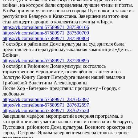
война», на котором были определены лучшие чтецы и поэты.
В нём приняли участие гости из города Пустошки, а также из
республики Беларусь и Казахстана. Завершением этого дня
стал концерт народного коллектива группы «Лира».
https://vk.com/album-57589971_287590166
https://vk.com/album-57589971_287590709
https://vk.com/album-57589971_287590803
7 октября в районном Доме культуры на суд зрителя была
представлена литературно-музыкальная композиция «Дети…
Война».
https://vk.com/album-57589971_287590895
8 октября в Районном Доме культуры состоялось
торжественное мероприятие, посвящённое занесению в
Золотую Книгу Санкт-Петербурга имени нашей землячки
Грибалёвой Валентины Александровны.
После Хор «Ветеран» представил программу «Городу, с
любовью».
https://vk.com/album-57589971_287632397
https://vk.com/album-57589971_287632597
https://vk.com/album-57589971_287627520
Завершила марафон мероприятий вечерняя программа, в
которой приняли участие коллективы и солисты из Беларуси,
Пустошки, районного Дома культуры, Военного оркестра из
города Острова. Ярким завершением вечера стало лазерное