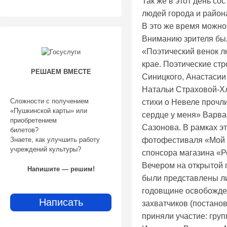
Так же в этот день с
людей города и район
В это же время можно
Вниманию зрителя был
«Поэтический венок л
крае. Поэтические ст
РЕШАЕМ ВМЕСТЕ
Синицкого, Анастаси
Натальи Страховой-Хл
Сложности с получением
стихи о Невеле прочл
«Пушкинской карты» или
сердце у меня» Варва
приобретением
Сазонова. В рамках э
билетов?
фотофестиваля «Мой 
Знаете, как улучшить работу
учреждений культуры?
спонсора магазина «
Вечером на открытой 
Напишите — решим!
были представлены л
годовщине освобожде
Написать
захватчиков (постанов
приняли участие: груп