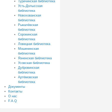
Туричинская библиотека
Усть-Долысская
библиотека
Новохованская
библиотека
Рыкалёвская
библиотека
Сорокинская
библиотека
Ловецкая библиотека
Мошенинская
библиотека
Язненская библиотека
Усовская библиотека
Дубровинская
библиотека
Артёмовская
библиотека
Документы
Контакты
О нас
F.A.Q