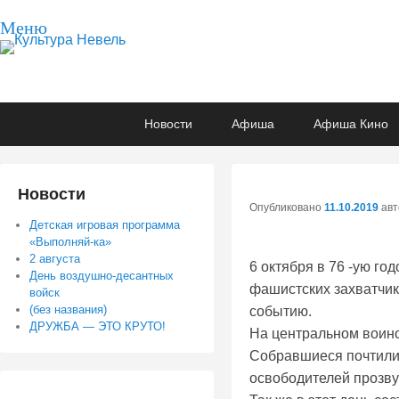
Меню
Культура Невель
МБУК Невельского района "Культура и досуг"
Основное
Перейти
Перейти
Новости
Афиша
Афиша Кино
меню
к
к
основному
вторичному
содержимому
содержимому
Новости
Опубликовано
11.10.2019
ав
Детская игровая программа
«Выполняй-ка»
2 августа
6 октября в 76 -ую го
День воздушно-десантных
фашистских захватчи
войск
(без названия)
событию.
ДРУЖБА — ЭТО КРУТО!
На центральном воинс
Собравшиеся почтили 
освободителей прозву