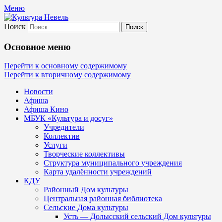
Меню
Поиск
Культура Невель
Основное меню
МБУК Невельского района "Культура
Перейти к основному содержимому
Перейти к вторичному содержимому
и досуг"
Новости
Афиша
Афиша Кино
МБУК «Культура и досуг»
Учредители
Коллектив
Услуги
Творческие коллективы
Структура муниципального учреждения
Карта удалённости учреждений
КДУ
Районный Дом культуры
Центральная районная библиотека
Сельские Дома культуры
Усть — Долысский сельский Дом культуры