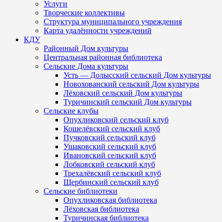
Услуги
Творческие коллективы
Структура муниципального учреждения
Карта удалённости учреждений
КДУ
Районный Дом культуры
Центральная районная библиотека
Сельские Дома культуры
Усть — Долысский сельский Дом культуры
Новохованский сельский Дом культуры
Лёховский сельский Дом культуры
Туричинский сельский Дом культуры
Сельские клубы
Опухликовский сельский клуб
Кошелёвский сельский клуб
Пучковский сельский клуб
Ушаковский сельский клуб
Ивановский сельский клуб
Лобковский сельский клуб
Трехалёвский сельский клуб
Щербинский сельский клуб
Сельские библиотеки
Опухликовская библиотека
Лёховская библиотека
Туричинская библиотека