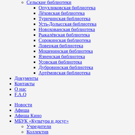
Сельские библиотеки
Опухликовская библиотека
Лёховская библиотека
Туричинская библиотека
Усть-Долысская библиотека
Новохованская библиотека
Рыкалёвская библиотека
Сорокинская библиотека
Ловецкая библиотека
Мошенинская библиотека
Язненская библиотека
Усовская библиотека
Дубровинская библиотека
Артёмовская библиотека
Документы
Контакты
О нас
F.A.Q
Новости
Афиша
Афиша Кино
МБУК «Культура и досуг»
Учредители
Коллектив