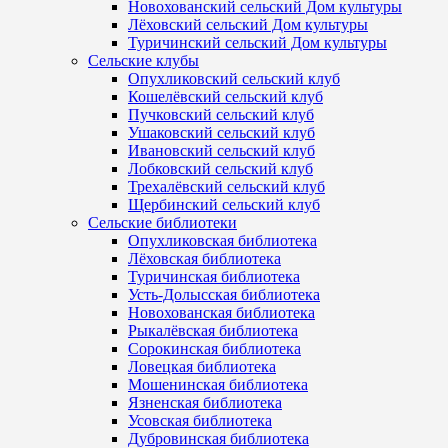
Новохованский сельский Дом культуры
Лёховский сельский Дом культуры
Туричинский сельский Дом культуры
Сельские клубы
Опухликовский сельский клуб
Кошелёвский сельский клуб
Пучковский сельский клуб
Ушаковский сельский клуб
Ивановский сельский клуб
Лобковский сельский клуб
Трехалёвский сельский клуб
Щербинский сельский клуб
Сельские библиотеки
Опухликовская библиотека
Лёховская библиотека
Туричинская библиотека
Усть-Долысская библиотека
Новохованская библиотека
Рыкалёвская библиотека
Сорокинская библиотека
Ловецкая библиотека
Мошенинская библиотека
Язненская библиотека
Усовская библиотека
Дубровинская библиотека