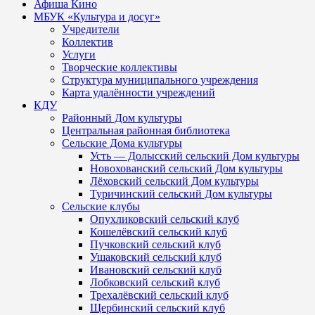
Афиша Кино
МБУК «Культура и досуг»
Учредители
Коллектив
Услуги
Творческие коллективы
Структура муниципального учреждения
Карта удалённости учреждений
КДУ
Районный Дом культуры
Центральная районная библиотека
Сельские Дома культуры
Усть — Долысский сельский Дом культуры
Новохованский сельский Дом культуры
Лёховский сельский Дом культуры
Туричинский сельский Дом культуры
Сельские клубы
Опухликовский сельский клуб
Кошелёвский сельский клуб
Пучковский сельский клуб
Ушаковский сельский клуб
Ивановский сельский клуб
Лобковский сельский клуб
Трехалёвский сельский клуб
Щербинский сельский клуб