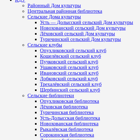
Районный Дом культуры
Центральная районная библиотека
Сельские Дома культуры
Усть — Долысский сельский Дом культуры
Новохованский сельский Дом культуры
Лёховский сельский Дом культуры
Туричинский сельский Дом культуры
Сельские клубы
Опухликовский сельский клуб
Кошелёвский сельский клуб
Пучковский сельский клуб
Ушаковский сельский клуб
Ивановский сельский клуб
Лобковский сельский клуб
Трехалёвский сельский клуб
Щербинский сельский клуб
Сельские библиотеки
Опухликовская библиотека
Лёховская библиотека
Туричинская библиотека
Усть-Долысская библиотека
Новохованская библиотека
Рыкалёвская библиотека
Сорокинская библиотека