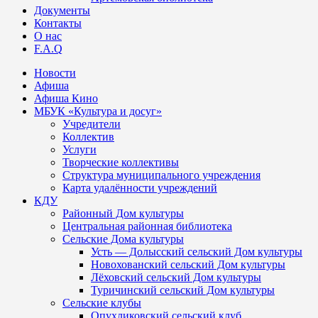
Документы
Контакты
О нас
F.A.Q
Новости
Афиша
Афиша Кино
МБУК «Культура и досуг»
Учредители
Коллектив
Услуги
Творческие коллективы
Структура муниципального учреждения
Карта удалённости учреждений
КДУ
Районный Дом культуры
Центральная районная библиотека
Сельские Дома культуры
Усть — Долысский сельский Дом культуры
Новохованский сельский Дом культуры
Лёховский сельский Дом культуры
Туричинский сельский Дом культуры
Сельские клубы
Опухликовский сельский клуб