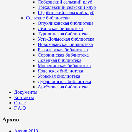
Лобковский сельский клуб
Трехалёвский сельский клуб
Щербинский сельский клуб
Сельские библиотеки
Опухликовская библиотека
Лёховская библиотека
Туричинская библиотека
Усть-Долысская библиотека
Новохованская библиотека
Рыкалёвская библиотека
Сорокинская библиотека
Ловецкая библиотека
Мошенинская библиотека
Язненская библиотека
Усовская библиотека
Дубровинская библиотека
Артёмовская библиотека
Документы
Контакты
О нас
F.A.Q
Архив
Архив 2013