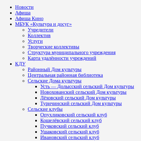
Новости
Афиша
Афиша Кино
МБУК «Культура и досуг»
Учредители
Коллектив
Услуги
Творческие коллективы
Структура муниципального учреждения
Карта удалённости учреждений
КДУ
Районный Дом культуры
Центральная районная библиотека
Сельские Дома культуры
Усть — Долысский сельский Дом культуры
Новохованский сельский Дом культуры
Лёховский сельский Дом культуры
Туричинский сельский Дом культуры
Сельские клубы
Опухликовский сельский клуб
Кошелёвский сельский клуб
Пучковский сельский клуб
Ушаковский сельский клуб
Ивановский сельский клуб