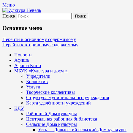
Меню
Поиск
Культура Невель
Основное меню
МБУК Невельского района "Культура
Перейти к основному содержимому
Перейти к вторичному содержимому
и досуг"
Новости
Афиша
Афиша Кино
МБУК «Культура и досуг»
Учредители
Коллектив
Услуги
Творческие коллективы
Структура муниципального учреждения
Карта удалённости учреждений
КДУ
Районный Дом культуры
Центральная районная библиотека
Сельские Дома культуры
Усть — Долысский сельский Дом культуры