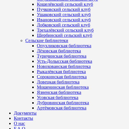
Кошелёвский сельский клуб
Пучковский сельский клуб
Ушаковский сельский клуб
Ивановский сельский клуб
Лобковский сельский клуб
Трехалёвский сельский клуб
Щербинский сельский клуб
Сельские библиотеки
Опухликовская библиотека
Лёховская библиотека
Туричинская библиотека
Усть-Долысская библиотека
Новохованская библиотека
Рыкалёвская библиотека
Сорокинская библиотека
Ловецкая библиотека
Мошенинская библиотека
Язненская библиотека
Усовская библиотека
Дубровинская библиотека
Артёмовская библиотека
Документы
Контакты
О нас
F.A.Q