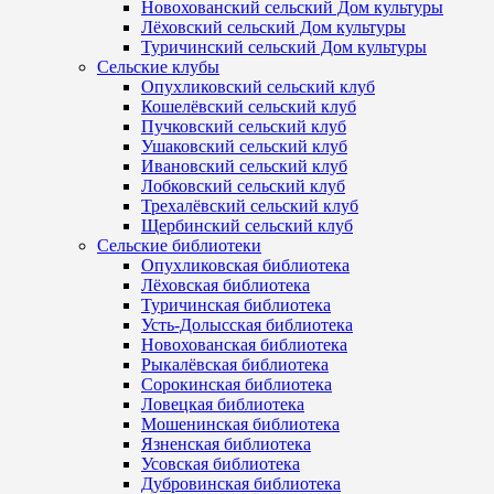
Новохованский сельский Дом культуры
Лёховский сельский Дом культуры
Туричинский сельский Дом культуры
Сельские клубы
Опухликовский сельский клуб
Кошелёвский сельский клуб
Пучковский сельский клуб
Ушаковский сельский клуб
Ивановский сельский клуб
Лобковский сельский клуб
Трехалёвский сельский клуб
Щербинский сельский клуб
Сельские библиотеки
Опухликовская библиотека
Лёховская библиотека
Туричинская библиотека
Усть-Долысская библиотека
Новохованская библиотека
Рыкалёвская библиотека
Сорокинская библиотека
Ловецкая библиотека
Мошенинская библиотека
Язненская библиотека
Усовская библиотека
Дубровинская библиотека