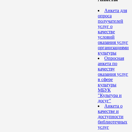
Анкета для
опроса
получателей
услуг о
качестве
условий
оказания услуг
организациями
культуры
Опросная
анкета по
качеству
оказания услуг
в сфере
культуры
МБУК
"Культура и
досуг"
Анкета о
качестве и
доступности
библиотечных
услуг