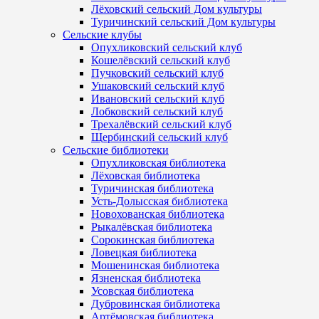
Лёховский сельский Дом культуры
Туричинский сельский Дом культуры
Сельские клубы
Опухликовский сельский клуб
Кошелёвский сельский клуб
Пучковский сельский клуб
Ушаковский сельский клуб
Ивановский сельский клуб
Лобковский сельский клуб
Трехалёвский сельский клуб
Щербинский сельский клуб
Сельские библиотеки
Опухликовская библиотека
Лёховская библиотека
Туричинская библиотека
Усть-Долысская библиотека
Новохованская библиотека
Рыкалёвская библиотека
Сорокинская библиотека
Ловецкая библиотека
Мошенинская библиотека
Язненская библиотека
Усовская библиотека
Дубровинская библиотека
Артёмовская библиотека