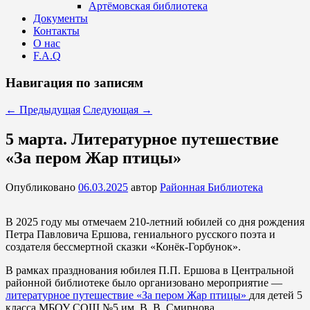
Артёмовская библиотека
Документы
Контакты
О нас
F.A.Q
Навигация по записям
←
Предыдущая
Следующая
→
5 марта. Литературное путешествие
«За пером Жар птицы»
Опубликовано
06.03.2025
автор
Районная Библиотека
В 2025 году мы отмечаем 210-летний юбилей со дня рождения
Петра Павловича Ершова, гениального русского поэта и
создателя бессмертной сказки «Конёк-Горбунок».
В рамках празднования юбилея П.П. Ершова в Центральной
районной библиотеке было организовано мероприятие —
литературное путешествие «За пером Жар птицы»
для детей 5
класса МБОУ СОШ №5 им. В. В. Смирнова.