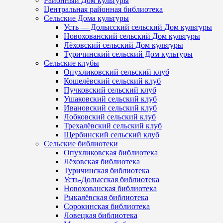
Районный Дом культуры
Центральная районная библиотека
Сельские Дома культуры
Усть — Долысский сельский Дом культуры
Новохованский сельский Дом культуры
Лёховский сельский Дом культуры
Туричинский сельский Дом культуры
Сельские клубы
Опухликовский сельский клуб
Кошелёвский сельский клуб
Пучковский сельский клуб
Ушаковский сельский клуб
Ивановский сельский клуб
Лобковский сельский клуб
Трехалёвский сельский клуб
Щербинский сельский клуб
Сельские библиотеки
Опухликовская библиотека
Лёховская библиотека
Туричинская библиотека
Усть-Долысская библиотека
Новохованская библиотека
Рыкалёвская библиотека
Сорокинская библиотека
Ловецкая библиотека