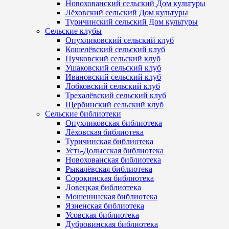
Новохованский сельский Дом культуры
Лёховский сельский Дом культуры
Туричинский сельский Дом культуры
Сельские клубы
Опухликовский сельский клуб
Кошелёвский сельский клуб
Пучковский сельский клуб
Ушаковский сельский клуб
Ивановский сельский клуб
Лобковский сельский клуб
Трехалёвский сельский клуб
Щербинский сельский клуб
Сельские библиотеки
Опухликовская библиотека
Лёховская библиотека
Туричинская библиотека
Усть-Долысская библиотека
Новохованская библиотека
Рыкалёвская библиотека
Сорокинская библиотека
Ловецкая библиотека
Мошенинская библиотека
Язненская библиотека
Усовская библиотека
Дубровинская библиотека