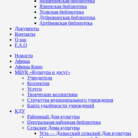
Мошенинская библиотека
Язненская библиотека
Усовская библиотека
Дубровинская библиотека
Артёмовская библиотека
Документы
Контакты
О нас
F.A.Q
Новости
Афиша
Афиша Кино
МБУК «Культура и досуг»
Учредители
Коллектив
Услуги
Творческие коллективы
Структура муниципального учреждения
Карта удалённости учреждений
КДУ
Районный Дом культуры
Центральная районная библиотека
Сельские Дома культуры
Усть — Долысский сельский Дом культуры