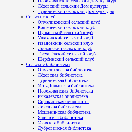
Новохованский сельский Дом культуры
Лёховский сельский Дом культуры
Туричинский сельский Дом культуры
Сельские клубы
Опухликовский сельский клуб
Кошелёвский сельский клуб
Пучковский сельский клуб
Ушаковский сельский клуб
Ивановский сельский клуб
Лобковский сельский клуб
Трехалёвский сельский клуб
Щербинский сельский клуб
Сельские библиотеки
Опухликовская библиотека
Лёховская библиотека
Туричинская библиотека
Усть-Долысская библиотека
Новохованская библиотека
Рыкалёвская библиотека
Сорокинская библиотека
Ловецкая библиотека
Мошенинская библиотека
Язненская библиотека
Усовская библиотека
Дубровинская библиотека