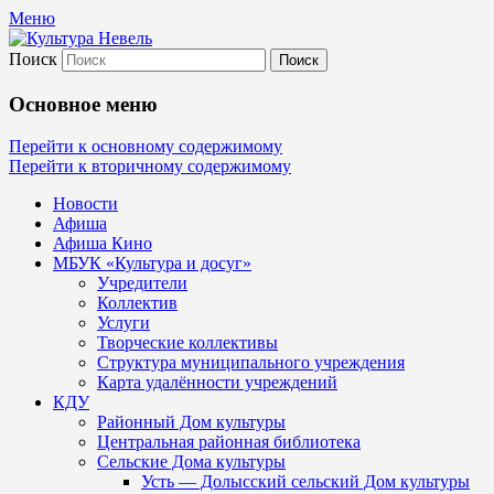
Меню
Поиск
Культура Невель
Основное меню
МБУК Невельского района "Культура
Перейти к основному содержимому
Перейти к вторичному содержимому
и досуг"
Новости
Афиша
Афиша Кино
МБУК «Культура и досуг»
Учредители
Коллектив
Услуги
Творческие коллективы
Структура муниципального учреждения
Карта удалённости учреждений
КДУ
Районный Дом культуры
Центральная районная библиотека
Сельские Дома культуры
Усть — Долысский сельский Дом культуры