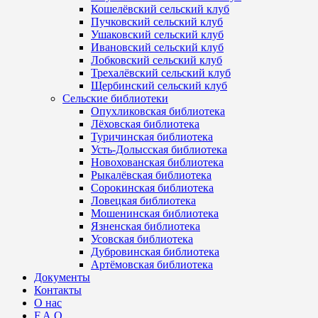
Кошелёвский сельский клуб
Пучковский сельский клуб
Ушаковский сельский клуб
Ивановский сельский клуб
Лобковский сельский клуб
Трехалёвский сельский клуб
Щербинский сельский клуб
Сельские библиотеки
Опухликовская библиотека
Лёховская библиотека
Туричинская библиотека
Усть-Долысская библиотека
Новохованская библиотека
Рыкалёвская библиотека
Сорокинская библиотека
Ловецкая библиотека
Мошенинская библиотека
Язненская библиотека
Усовская библиотека
Дубровинская библиотека
Артёмовская библиотека
Документы
Контакты
О нас
F.A.Q