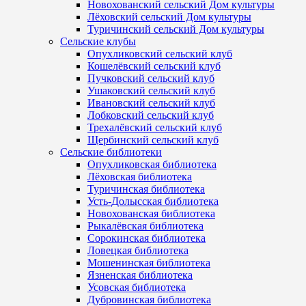
Новохованский сельский Дом культуры
Лёховский сельский Дом культуры
Туричинский сельский Дом культуры
Сельские клубы
Опухликовский сельский клуб
Кошелёвский сельский клуб
Пучковский сельский клуб
Ушаковский сельский клуб
Ивановский сельский клуб
Лобковский сельский клуб
Трехалёвский сельский клуб
Щербинский сельский клуб
Сельские библиотеки
Опухликовская библиотека
Лёховская библиотека
Туричинская библиотека
Усть-Долысская библиотека
Новохованская библиотека
Рыкалёвская библиотека
Сорокинская библиотека
Ловецкая библиотека
Мошенинская библиотека
Язненская библиотека
Усовская библиотека
Дубровинская библиотека