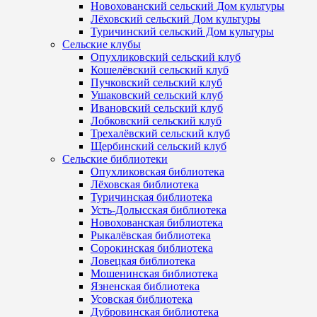
Новохованский сельский Дом культуры
Лёховский сельский Дом культуры
Туричинский сельский Дом культуры
Сельские клубы
Опухликовский сельский клуб
Кошелёвский сельский клуб
Пучковский сельский клуб
Ушаковский сельский клуб
Ивановский сельский клуб
Лобковский сельский клуб
Трехалёвский сельский клуб
Щербинский сельский клуб
Сельские библиотеки
Опухликовская библиотека
Лёховская библиотека
Туричинская библиотека
Усть-Долысская библиотека
Новохованская библиотека
Рыкалёвская библиотека
Сорокинская библиотека
Ловецкая библиотека
Мошенинская библиотека
Язненская библиотека
Усовская библиотека
Дубровинская библиотека