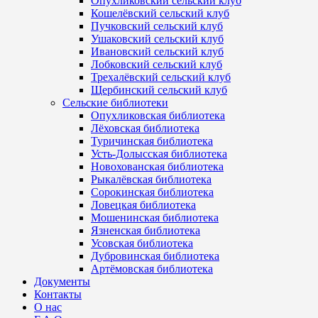
Опухликовский сельский клуб
Кошелёвский сельский клуб
Пучковский сельский клуб
Ушаковский сельский клуб
Ивановский сельский клуб
Лобковский сельский клуб
Трехалёвский сельский клуб
Щербинский сельский клуб
Сельские библиотеки
Опухликовская библиотека
Лёховская библиотека
Туричинская библиотека
Усть-Долысская библиотека
Новохованская библиотека
Рыкалёвская библиотека
Сорокинская библиотека
Ловецкая библиотека
Мошенинская библиотека
Язненская библиотека
Усовская библиотека
Дубровинская библиотека
Артёмовская библиотека
Документы
Контакты
О нас