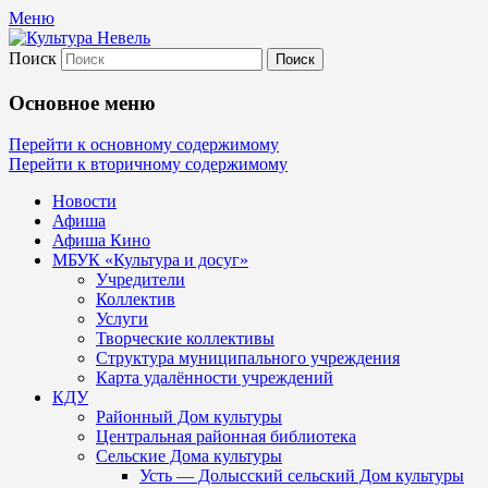
Меню
Поиск
Культура Невель
Основное меню
МБУК Невельского района "Культура
Перейти к основному содержимому
Перейти к вторичному содержимому
и досуг"
Новости
Афиша
Афиша Кино
МБУК «Культура и досуг»
Учредители
Коллектив
Услуги
Творческие коллективы
Структура муниципального учреждения
Карта удалённости учреждений
КДУ
Районный Дом культуры
Центральная районная библиотека
Сельские Дома культуры
Усть — Долысский сельский Дом культуры