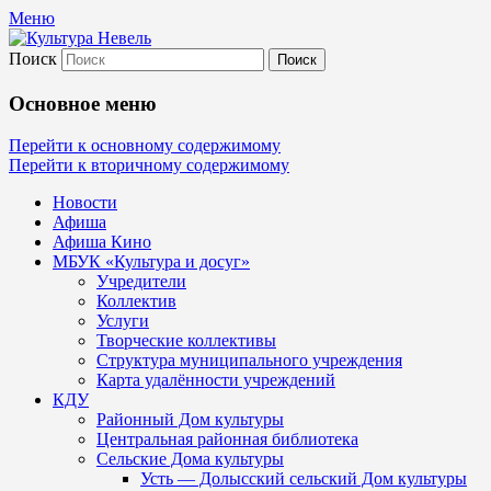
Меню
Поиск
Культура Невель
Основное меню
МБУК Невельского района "Культура
Перейти к основному содержимому
Перейти к вторичному содержимому
и досуг"
Новости
Афиша
Афиша Кино
МБУК «Культура и досуг»
Учредители
Коллектив
Услуги
Творческие коллективы
Структура муниципального учреждения
Карта удалённости учреждений
КДУ
Районный Дом культуры
Центральная районная библиотека
Сельские Дома культуры
Усть — Долысский сельский Дом культуры