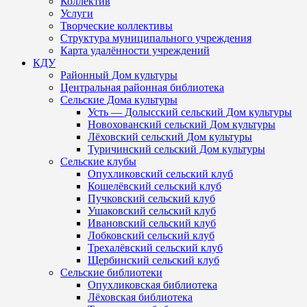
Коллектив
Услуги
Творческие коллективы
Структура муниципального учреждения
Карта удалённости учреждений
КДУ
Районный Дом культуры
Центральная районная библиотека
Сельские Дома культуры
Усть — Долысский сельский Дом культуры
Новохованский сельский Дом культуры
Лёховский сельский Дом культуры
Туричинский сельский Дом культуры
Сельские клубы
Опухликовский сельский клуб
Кошелёвский сельский клуб
Пучковский сельский клуб
Ушаковский сельский клуб
Ивановский сельский клуб
Лобковский сельский клуб
Трехалёвский сельский клуб
Щербинский сельский клуб
Сельские библиотеки
Опухликовская библиотека
Лёховская библиотека