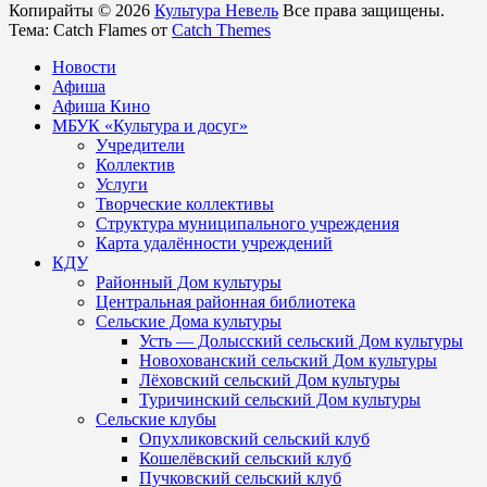
Копирайты © 2026
Культура Невель
Все права защищены.
Тема: Catch Flames от
Catch Themes
Новости
Афиша
Афиша Кино
МБУК «Культура и досуг»
Учредители
Коллектив
Услуги
Творческие коллективы
Структура муниципального учреждения
Карта удалённости учреждений
КДУ
Районный Дом культуры
Центральная районная библиотека
Сельские Дома культуры
Усть — Долысский сельский Дом культуры
Новохованский сельский Дом культуры
Лёховский сельский Дом культуры
Туричинский сельский Дом культуры
Сельские клубы
Опухликовский сельский клуб
Кошелёвский сельский клуб
Пучковский сельский клуб