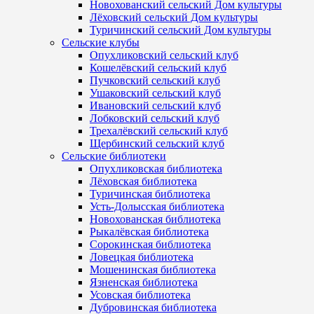
Новохованский сельский Дом культуры
Лёховский сельский Дом культуры
Туричинский сельский Дом культуры
Сельские клубы
Опухликовский сельский клуб
Кошелёвский сельский клуб
Пучковский сельский клуб
Ушаковский сельский клуб
Ивановский сельский клуб
Лобковский сельский клуб
Трехалёвский сельский клуб
Щербинский сельский клуб
Сельские библиотеки
Опухликовская библиотека
Лёховская библиотека
Туричинская библиотека
Усть-Долысская библиотека
Новохованская библиотека
Рыкалёвская библиотека
Сорокинская библиотека
Ловецкая библиотека
Мошенинская библиотека
Язненская библиотека
Усовская библиотека
Дубровинская библиотека