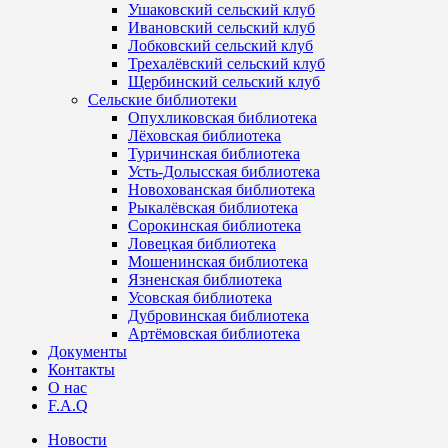
Ушаковский сельский клуб
Ивановский сельский клуб
Лобковский сельский клуб
Трехалёвский сельский клуб
Щербинский сельский клуб
Сельские библиотеки
Опухликовская библиотека
Лёховская библиотека
Туричинская библиотека
Усть-Долысская библиотека
Новохованская библиотека
Рыкалёвская библиотека
Сорокинская библиотека
Ловецкая библиотека
Мошенинская библиотека
Язненская библиотека
Усовская библиотека
Дубровинская библиотека
Артёмовская библиотека
Документы
Контакты
О нас
F.A.Q
Новости