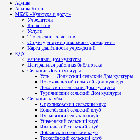
Афиша
Афиша Кино
МБУК «Культура и досуг»
Учредители
Коллектив
Услуги
Творческие коллективы
Структура муниципального учреждения
Карта удалённости учреждений
КДУ
Районный Дом культуры
Центральная районная библиотека
Сельские Дома культуры
Усть — Долысский сельский Дом культуры
Новохованский сельский Дом культуры
Лёховский сельский Дом культуры
Туричинский сельский Дом культуры
Сельские клубы
Опухликовский сельский клуб
Кошелёвский сельский клуб
Пучковский сельский клуб
Ушаковский сельский клуб
Ивановский сельский клуб
Лобковский сельский клуб
Трехалёвский сельский клуб