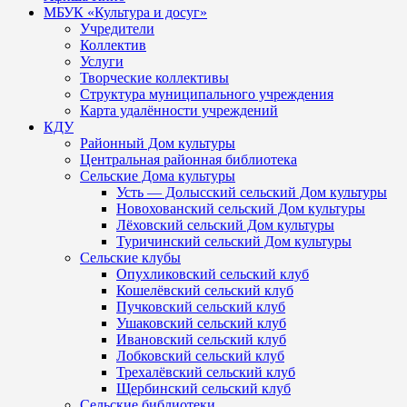
МБУК «Культура и досуг»
Учредители
Коллектив
Услуги
Творческие коллективы
Структура муниципального учреждения
Карта удалённости учреждений
КДУ
Районный Дом культуры
Центральная районная библиотека
Сельские Дома культуры
Усть — Долысский сельский Дом культуры
Новохованский сельский Дом культуры
Лёховский сельский Дом культуры
Туричинский сельский Дом культуры
Сельские клубы
Опухликовский сельский клуб
Кошелёвский сельский клуб
Пучковский сельский клуб
Ушаковский сельский клуб
Ивановский сельский клуб
Лобковский сельский клуб
Трехалёвский сельский клуб
Щербинский сельский клуб
Сельские библиотеки