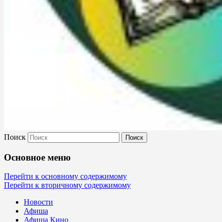
Поиск
Культура Невель
Основное меню
МБУК Невельского района "Культура
Перейти к основному содержимому
Перейти к вторичному содержимому
и досуг"
Новости
Афиша
Афиша Кино