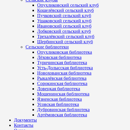
Опухликовский сельский клуб
Кошелёвский сельский клуб
Пучковский сельский клуб
Ушаковский сельский клуб
Ивановский сельский клуб
Лобковский сельский клуб
Трехалёвский сельский клуб
Щербинский сельский клуб
Сельские библиотеки
Опухликовская библиотека
Лёховская библиотека
Туричинская библиотека
Усть-Долысская библиотека
Новохованская библиотека
Рыкалёвская библиотека
Сорокинская библиотека
Ловецкая библиотека
Мошенинская библиотека
Язненская библиотека
Усовская библиотека
Дубровинская библиотека
Артёмовская библиотека
Документы
Контакты