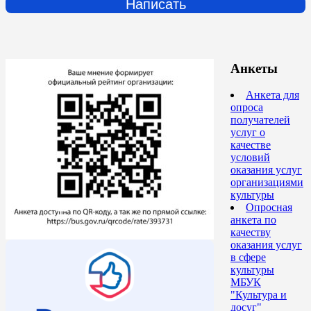
Написать
Анкеты
Анкета для
опроса
получателей
услуг о
качестве
условий
оказания услуг
организациями
культуры
Опросная
анкета по
качеству
оказания услуг
в сфере
культуры
МБУК
"Культура и
досуг"