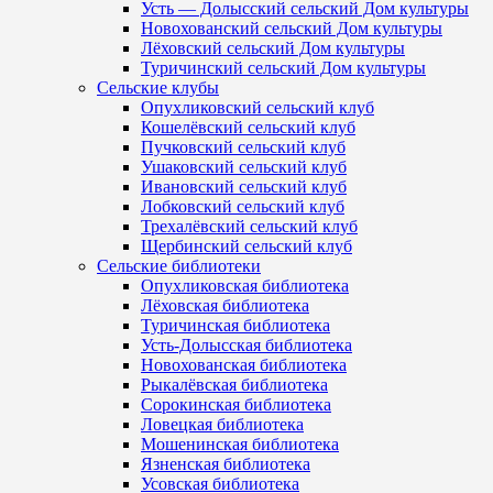
Усть — Долысский сельский Дом культуры
Новохованский сельский Дом культуры
Лёховский сельский Дом культуры
Туричинский сельский Дом культуры
Сельские клубы
Опухликовский сельский клуб
Кошелёвский сельский клуб
Пучковский сельский клуб
Ушаковский сельский клуб
Ивановский сельский клуб
Лобковский сельский клуб
Трехалёвский сельский клуб
Щербинский сельский клуб
Сельские библиотеки
Опухликовская библиотека
Лёховская библиотека
Туричинская библиотека
Усть-Долысская библиотека
Новохованская библиотека
Рыкалёвская библиотека
Сорокинская библиотека
Ловецкая библиотека
Мошенинская библиотека
Язненская библиотека
Усовская библиотека