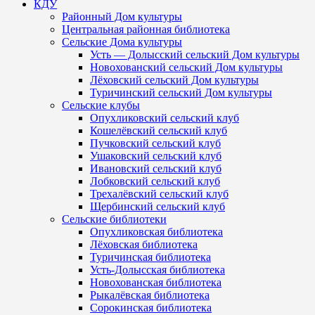
КДУ
Районный Дом культуры
Центральная районная библиотека
Сельские Дома культуры
Усть — Долысский сельский Дом культуры
Новохованский сельский Дом культуры
Лёховский сельский Дом культуры
Туричинский сельский Дом культуры
Сельские клубы
Опухликовский сельский клуб
Кошелёвский сельский клуб
Пучковский сельский клуб
Ушаковский сельский клуб
Ивановский сельский клуб
Лобковский сельский клуб
Трехалёвский сельский клуб
Щербинский сельский клуб
Сельские библиотеки
Опухликовская библиотека
Лёховская библиотека
Туричинская библиотека
Усть-Долысская библиотека
Новохованская библиотека
Рыкалёвская библиотека
Сорокинская библиотека