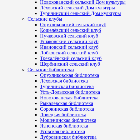
Новохованский сельский Дом культуры
Лёховский сельский Дом культуры
Туричинский сельский Дом культуры
Сельские клубы
Опухликовский сельский клуб
Кошелёвский сельский клуб
Пучковский сельский клуб
Ушаковский сельский клуб
Ивановский сельский клуб
Лобковский сельский клуб
Трехалёвский сельский клуб
Щербинский сельский клуб
Сельские библиотеки
Опухликовская библиотека
Лёховская библиотека
Туричинская библиотека
Усть-Долысская библиотека
Новохованская библиотека
Рыкалёвская библиотека
Сорокинская библиотека
Ловецкая библиотека
Мошенинская библиотека
Язненская библиотека
Усовская библиотека
Дубровинская библиотека