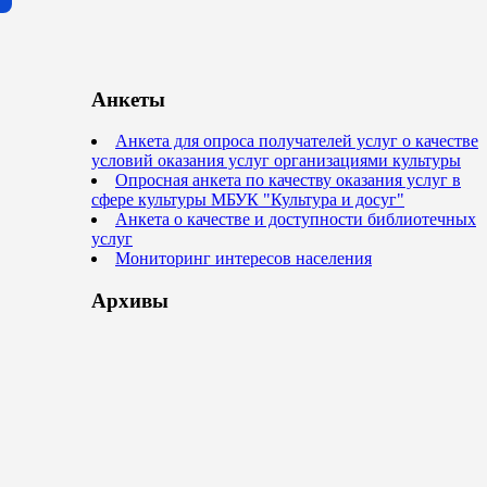
Анкеты
Анкета для опроса получателей услуг о качестве
условий оказания услуг организациями культуры
Опросная анкета по качеству оказания услуг в
сфере культуры МБУК "Культура и досуг"
Анкета о качестве и доступности библиотечных
услуг
Мониторинг интересов населения
Архивы