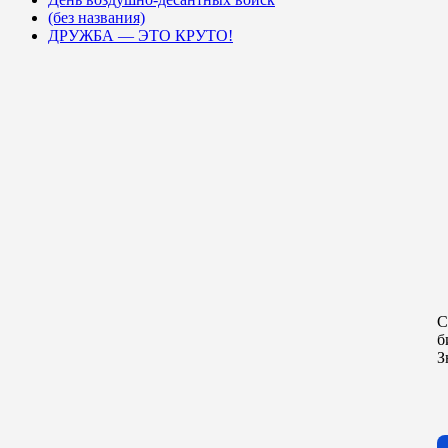
(без названия)
ДРУЖБА — ЭТО КРУТО!
С
б
З