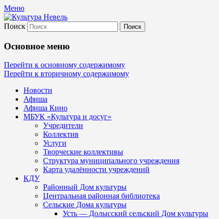
Меню
Поиск
Культура Невель
Основное меню
МБУК Невельского района "Культура и
Перейти к основному содержимому
Перейти к вторичному содержимому
Новости
Афиша
Афиша Кино
МБУК «Культура и досуг»
Учредители
Коллектив
Услуги
Творческие коллективы
Структура муниципального учреждения
Карта удалённости учреждений
КДУ
Районный Дом культуры
Центральная районная библиотека
Сельские Дома культуры
Усть — Долысский сельский Дом культуры