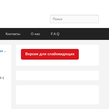
Поиск
Контакты
О нас
F.A.Q
ая
→
Версия для слабовидящих
я с