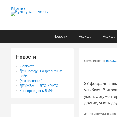
Меню
Культура Невель
МБУК Невельского района "Культура и досуг"
Основное
Перейти
Перейти
Новости
Афиша
Афиша 
меню
к
к
основному
вторичному
содержимому
содержимому
Новости
Опубликовано
01.03.
2 августа
День воздушно-десантных
войск
(без названия)
27 февраля в шк
ДРУЖБА — ЭТО КРУТО!
улыбки». В игро
Концерт в день ВМФ
уметь аргументи
других, уметь др
Запись опубликована