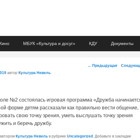
Кино
МБУК «Культура и досуг»
КДУ
Документы
Навигация
←
Предыдущая
Следующ
по
2019
автор
Культура Невель
записям
оле №2 состоялась игровая программа «Дружба начинаетс
вой форме детям рассказали как правильно вести общение,
ровать свою точку зрения, уметь выслушать точку зрения
ужить и беречь дружбу.
 автором
Культура Невель
в рубрике
Uncategorized
. Добавьте в закладки