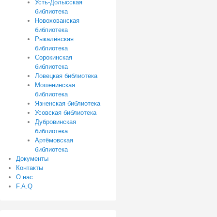
Усть-Долысская
библиотека
Новохованская
библиотека
Рыкалёвская
библиотека
Сорокинская
библиотека
Ловецкая библиотека
Мошенинская
библиотека
Язненская библиотека
Усовская библиотека
Дубровинская
библиотека
Артёмовская
библиотека
Документы
Контакты
О нас
F.A.Q