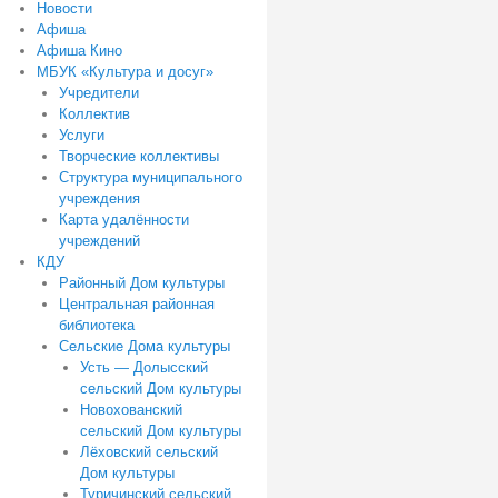
Новости
Афиша
Афиша Кино
МБУК «Культура и досуг»
Учредители
Коллектив
Услуги
Творческие коллективы
Структура муниципального
учреждения
Карта удалённости
учреждений
КДУ
Районный Дом культуры
Центральная районная
библиотека
Сельские Дома культуры
Усть — Долысский
сельский Дом культуры
Новохованский
сельский Дом культуры
Лёховский сельский
Дом культуры
Туричинский сельский