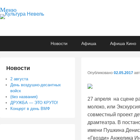
Меню
Культура Невель
МБУК Невельского района "Культура и досуг"
Основное
Перейти
Перейти
Новости
Афиша
Афиша Кино
меню
к
к
основному
вторичному
содержимому
содержимому
Новости
Опубликовано
02.05.2017
ав
2 августа
День воздушно-десантных
войск
(без названия)
27 апреля на сцене р
ДРУЖБА — ЭТО КРУТО!
молоко, или Экскурси
Концерт в день ВМФ
совместный проект де
драмтеатра. В постан
имени Пушкина Денис 
«Гвозди» Анжелика И