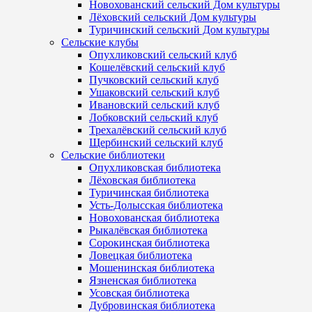
Новохованский сельский Дом культуры
Лёховский сельский Дом культуры
Туричинский сельский Дом культуры
Сельские клубы
Опухликовский сельский клуб
Кошелёвский сельский клуб
Пучковский сельский клуб
Ушаковский сельский клуб
Ивановский сельский клуб
Лобковский сельский клуб
Трехалёвский сельский клуб
Щербинский сельский клуб
Сельские библиотеки
Опухликовская библиотека
Лёховская библиотека
Туричинская библиотека
Усть-Долысская библиотека
Новохованская библиотека
Рыкалёвская библиотека
Сорокинская библиотека
Ловецкая библиотека
Мошенинская библиотека
Язненская библиотека
Усовская библиотека
Дубровинская библиотека