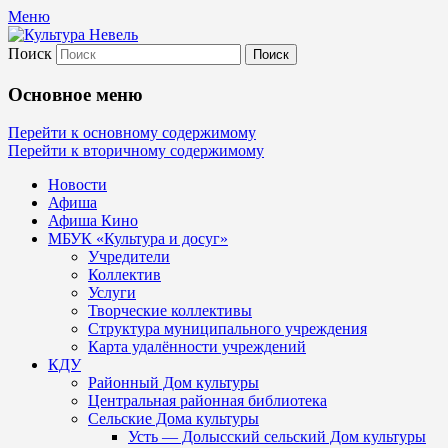
Меню
Поиск
Культура Невель
Основное меню
МБУК Невельского района "Культура
Перейти к основному содержимому
Перейти к вторичному содержимому
и досуг"
Новости
Афиша
Афиша Кино
МБУК «Культура и досуг»
Учредители
Коллектив
Услуги
Творческие коллективы
Структура муниципального учреждения
Карта удалённости учреждений
КДУ
Районный Дом культуры
Центральная районная библиотека
Сельские Дома культуры
Усть — Долысский сельский Дом культуры