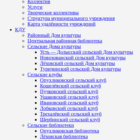
Коллектив
Услуги
Творческие коллективы
Структура муниципального учреждения
Карта удалённости учреждений
КДУ
Районный Дом культуры
Центральная районная библиотека
Сельские Дома культуры
Усть — Долысский сельский Дом культуры
Новохованский сельский Дом культуры
Лёховский сельский Дом культуры
Туричинский сельский Дом культуры
Сельские клубы
Опухликовский сельский клуб
Кошелёвский сельский клуб
Пучковский сельский клуб
Ушаковский сельский клуб
Ивановский сельский клуб
Лобковский сельский клуб
Трехалёвский сельский клуб
Щербинский сельский клуб
Сельские библиотеки
Опухликовская библиотека
Лёховская библиотека