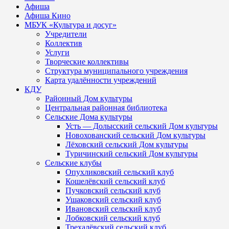
Афиша
Афиша Кино
МБУК «Культура и досуг»
Учредители
Коллектив
Услуги
Творческие коллективы
Структура муниципального учреждения
Карта удалённости учреждений
КДУ
Районный Дом культуры
Центральная районная библиотека
Сельские Дома культуры
Усть — Долысский сельский Дом культуры
Новохованский сельский Дом культуры
Лёховский сельский Дом культуры
Туричинский сельский Дом культуры
Сельские клубы
Опухликовский сельский клуб
Кошелёвский сельский клуб
Пучковский сельский клуб
Ушаковский сельский клуб
Ивановский сельский клуб
Лобковский сельский клуб
Трехалёвский сельский клуб