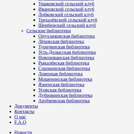
Ушаковский сельский клуб
Ивановский сельский клуб
Лобковский сельский клуб
Трехалёвский сельский клуб
Щербинский сельский клуб
Сельские библиотеки
Опухликовская библиотека
Лёховская библиотека
Туричинская библиотека
Усть-Долысская библиотека
Новохованская библиотека
Рыкалёвская библиотека
Сорокинская библиотека
Ловецкая библиотека
Мошенинская библиотека
Язненская библиотека
Усовская библиотека
Дубровинская библиотека
Артёмовская библиотека
Документы
Контакты
О нас
F.A.Q
Новости