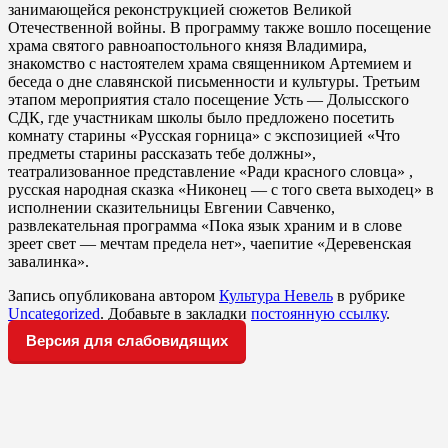
занимающейся реконструкцией сюжетов Великой
Отечественной войны. В программу также вошло посещение
храма святого равноапостольного князя Владимира,
знакомство с настоятелем храма священником Артемием и
беседа о дне славянской письменности и культуры. Третьим
этапом мероприятия стало посещение Усть — Долысского
СДК, где участникам школы было предложено посетить
комнату старины «Русская горница» с экспозицией «Что
предметы старины рассказать тебе должны»,
театрализованное представление «Ради красного словца» ,
русская народная сказка «Никонец — с того света выходец» в
исполнении сказительницы Евгении Савченко,
развлекательная программа «Пока язык храним и в слове
зреет свет — мечтам предела нет», чаепитие «Деревенская
завалинка».
Запись опубликована автором
Культура Невель
в рубрике
Uncategorized
. Добавьте в закладки
постоянную ссылку
.
Версия для слабовидящих