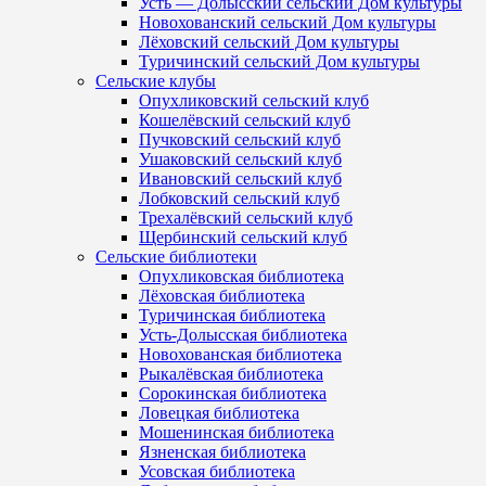
Усть — Долысский сельский Дом культуры
Новохованский сельский Дом культуры
Лёховский сельский Дом культуры
Туричинский сельский Дом культуры
Сельские клубы
Опухликовский сельский клуб
Кошелёвский сельский клуб
Пучковский сельский клуб
Ушаковский сельский клуб
Ивановский сельский клуб
Лобковский сельский клуб
Трехалёвский сельский клуб
Щербинский сельский клуб
Сельские библиотеки
Опухликовская библиотека
Лёховская библиотека
Туричинская библиотека
Усть-Долысская библиотека
Новохованская библиотека
Рыкалёвская библиотека
Сорокинская библиотека
Ловецкая библиотека
Мошенинская библиотека
Язненская библиотека
Усовская библиотека