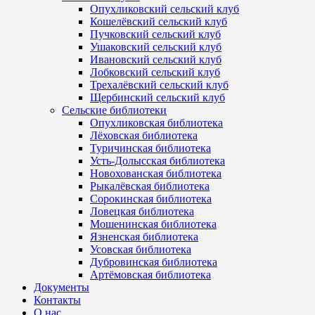
Опухликовский сельский клуб
Кошелёвский сельский клуб
Пучковский сельский клуб
Ушаковский сельский клуб
Ивановский сельский клуб
Лобковский сельский клуб
Трехалёвский сельский клуб
Щербинский сельский клуб
Сельские библиотеки
Опухликовская библиотека
Лёховская библиотека
Туричинская библиотека
Усть-Долысская библиотека
Новохованская библиотека
Рыкалёвская библиотека
Сорокинская библиотека
Ловецкая библиотека
Мошенинская библиотека
Язненская библиотека
Усовская библиотека
Дубровинская библиотека
Артёмовская библиотека
Документы
Контакты
О нас