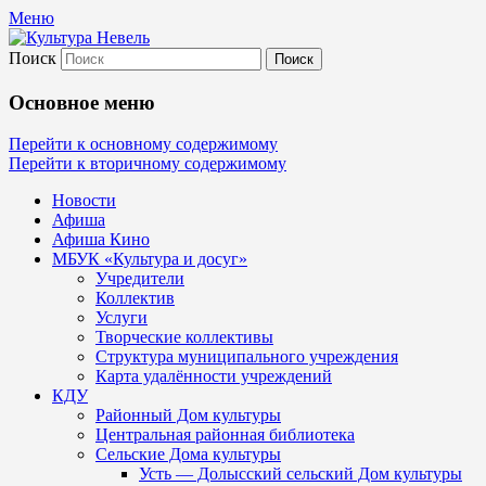
Меню
Поиск
Культура Невель
Основное меню
МБУК Невельского района "Культура
Перейти к основному содержимому
Перейти к вторичному содержимому
и досуг"
Новости
Афиша
Афиша Кино
МБУК «Культура и досуг»
Учредители
Коллектив
Услуги
Творческие коллективы
Структура муниципального учреждения
Карта удалённости учреждений
КДУ
Районный Дом культуры
Центральная районная библиотека
Сельские Дома культуры
Усть — Долысский сельский Дом культуры