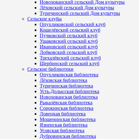
Новохованский сельский Дом культуры
Лёховский сельский Дом культуры
Туричинский сельский Дом культуры
Сельские клубы
Опухликовский сельский клуб
Кошелёвский сельский клуб
Пучковский сельский клуб
Ушаковский сельский клуб
Ивановский сельский клуб
Лобковский сельский клуб
Трехалёвский сельский клуб
Щербинский сельский клуб
Сельские библиотеки
Опухликовская библиотека
Лёховская библиотека
Туричинская библиотека
Усть-Долысская библиотека
Новохованская библиотека
Рыкалёвская библиотека
Сорокинская библиотека
Ловецкая библиотека
Мошенинская библиотека
Язненская библиотека
Усовская библиотека
Дубровинская библиотека