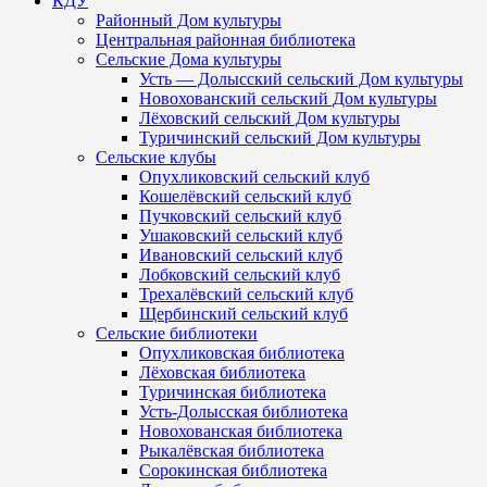
КДУ
Районный Дом культуры
Центральная районная библиотека
Сельские Дома культуры
Усть — Долысский сельский Дом культуры
Новохованский сельский Дом культуры
Лёховский сельский Дом культуры
Туричинский сельский Дом культуры
Сельские клубы
Опухликовский сельский клуб
Кошелёвский сельский клуб
Пучковский сельский клуб
Ушаковский сельский клуб
Ивановский сельский клуб
Лобковский сельский клуб
Трехалёвский сельский клуб
Щербинский сельский клуб
Сельские библиотеки
Опухликовская библиотека
Лёховская библиотека
Туричинская библиотека
Усть-Долысская библиотека
Новохованская библиотека
Рыкалёвская библиотека
Сорокинская библиотека