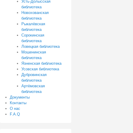
Усть-Долысская
библиотека
Новохованская
библиотека
Рыкалёвская
библиотека
Сорокинская
библиотека
Ловецкая библиотека
Мошенинская
библиотека
Язненская библиотека
Усовская библиотека
Дубровинская
библиотека
Артёмовская
библиотека
Документы
Контакты
О нас
F.A.Q