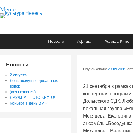
Меню
Культура Невель
МБУК Невельского района "Культура и досуг"
Основное
Перейти
Перейти
Новости
Афиша
Афиша Кино
меню
к
к
основному
вторичному
содержимому
содержимому
Новости
Опубликовано
23.09.2019
ав
2 августа
День воздушно-десантных
21 сентября в рамка
войск
(без названия)
концертная программа,
ДРУЖБА — ЭТО КРУТО!
Долысского СДК, Любо
Концерт в день ВМФ
вокальная группа «Ря
Месяцева, Екатерина
ансамбль «Беседушка
Михайлов , Валентин 