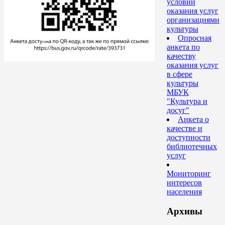
условий
оказания услуг
организациями
культуры
Опросная
анкета по
качеству
оказания услуг
в сфере
культуры
МБУК
"Культура и
досуг"
Анкета о
качестве и
доступности
библиотечных
услуг
Мониторинг
интересов
населения
Архивы