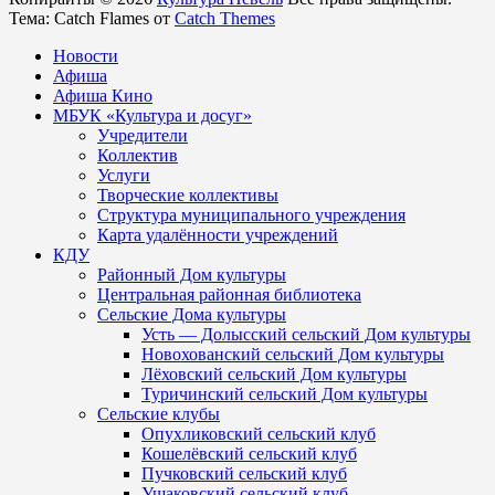
Тема: Catch Flames от
Catch Themes
Новости
Афиша
Афиша Кино
МБУК «Культура и досуг»
Учредители
Коллектив
Услуги
Творческие коллективы
Структура муниципального учреждения
Карта удалённости учреждений
КДУ
Районный Дом культуры
Центральная районная библиотека
Сельские Дома культуры
Усть — Долысский сельский Дом культуры
Новохованский сельский Дом культуры
Лёховский сельский Дом культуры
Туричинский сельский Дом культуры
Сельские клубы
Опухликовский сельский клуб
Кошелёвский сельский клуб
Пучковский сельский клуб
Ушаковский сельский клуб