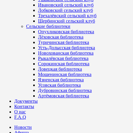
Ивановский сельский клуб
Лобковский сельский клуб
Трехалёвский сельский клуб
Щербинский сельский клуб
Сельские библиотеки
Опухликовская библиотека
Лёховская библиотека
Туричинская библиотека
Усть-Долысская библиотека
Новохованская библиотека
Рыкалёвская библиотека
Сорокинская библиотека
Ловецкая библиотека
Мошенинская библиотека
Язненская библиотека
Усовская библиотека
Дубровинская библиотека
Артёмовская библиотека
Документы
Контакты
О нас
F.A.Q
Новости
Афиша