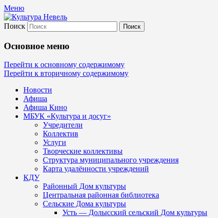
Меню
Поиск
Культура Невель
Основное меню
МБУК Невельского района "Культура
Перейти к основному содержимому
Перейти к вторичному содержимому
и досуг"
Новости
Афиша
Афиша Кино
МБУК «Культура и досуг»
Учредители
Коллектив
Услуги
Творческие коллективы
Структура муниципального учреждения
Карта удалённости учреждений
КДУ
Районный Дом культуры
Центральная районная библиотека
Сельские Дома культуры
Усть — Долысский сельский Дом культуры