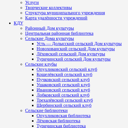
Услуги
Творческие коллективы
Структура муниципального учреждения
Карта удалённости учреждений
КДУ
Районный Дом культуры
Центральная районная библиотека
Сельские Дома культуры
Усть — Долысский сельский Дом культуры
Новохованский сельский Дом культуры
Лёховский сельский Дом культуры
Туричинский сельский Дом культуры
Сельские клубы
Опухликовский сельский клуб
Кошелёвский сельский клуб
Пучковский сельский клуб
Ушаковский сельский клуб
Ивановский сельский клуб
Лобковский сельский клуб
Трехалёвский сельский клуб
Щербинский сельский клуб
Сельские библиотеки
Опухликовская библиотека
Лёховская библиотека
Туричинская библиотека