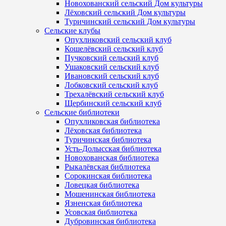
Новохованский сельский Дом культуры
Лёховский сельский Дом культуры
Туричинский сельский Дом культуры
Сельские клубы
Опухликовский сельский клуб
Кошелёвский сельский клуб
Пучковский сельский клуб
Ушаковский сельский клуб
Ивановский сельский клуб
Лобковский сельский клуб
Трехалёвский сельский клуб
Щербинский сельский клуб
Сельские библиотеки
Опухликовская библиотека
Лёховская библиотека
Туричинская библиотека
Усть-Долысская библиотека
Новохованская библиотека
Рыкалёвская библиотека
Сорокинская библиотека
Ловецкая библиотека
Мошенинская библиотека
Язненская библиотека
Усовская библиотека
Дубровинская библиотека