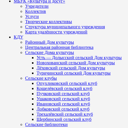
МБУК «Культура и досуг»
Учредители
Коллектив
Услуги
Творческие коллективы
Структура муниципального учреждения
Карта удалённости учреждений
КДУ
Районный Дом культуры
Центральная районная библиотека
Сельские Дома культуры
Усть — Долысский сельский Дом культуры
Новохованский сельский Дом культуры
Лёховский сельский Дом культуры
Туричинский сельский Дом культуры
Сельские клубы
Опухликовский сельский клуб
Кошелёвский сельский клуб
Пучковский сельский клуб
Ушаковский сельский клуб
Ивановский сельский клуб
Лобковский сельский клуб
Трехалёвский сельский клуб
Щербинский сельский клуб
Сельские библиотеки