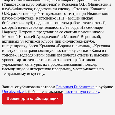
(Ушаковский клуб-библиотека) и Ковалева О.В. (Ивановский
клуб-библиотека) подготовили сценку «Отелло». Ковалева
О.В. рассказала о работе кукольного театра при Ивановском
клубе-библиотеке. Картовенко Н.П. (Мошенинская
библиотека-клуб) поделилась опытом работы театра теней,
который начал свою деятельность с 98 года. На семинаре
Надежда Петровна представила со своими помощниками
Маховой Натальей Аркадьевной и Маховой Вероникой,
активных участников клубов при библиотеке-клубе,
инсценировку басен Крылова «Ворона и лисица», «Кукушка
и петух» и театрализованную постановку сказки «Каша из
топора». Подводя итоги семинара хочется отметить высокий
уровень артистичности и талантливости работников
учреждений культуры, их профессиональный подход,
насыщенную и интересную программу, мастер-классы по
театральному искусству.
Запись опубликована автором
Районная Библиотека
в рубрике
Uncategorized
. Добавьте в закладки
постоянную ссылку
.
Версия для слабовидящих