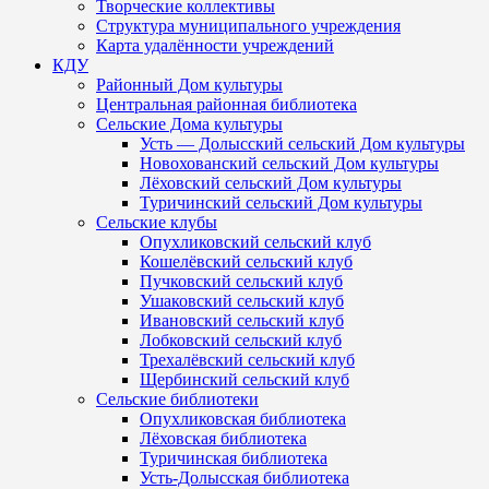
Творческие коллективы
Структура муниципального учреждения
Карта удалённости учреждений
КДУ
Районный Дом культуры
Центральная районная библиотека
Сельские Дома культуры
Усть — Долысский сельский Дом культуры
Новохованский сельский Дом культуры
Лёховский сельский Дом культуры
Туричинский сельский Дом культуры
Сельские клубы
Опухликовский сельский клуб
Кошелёвский сельский клуб
Пучковский сельский клуб
Ушаковский сельский клуб
Ивановский сельский клуб
Лобковский сельский клуб
Трехалёвский сельский клуб
Щербинский сельский клуб
Сельские библиотеки
Опухликовская библиотека
Лёховская библиотека
Туричинская библиотека
Усть-Долысская библиотека