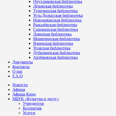
Опухликовская библиотека
Лёховская библиотека
Туричинская библиотека
Усть-Долысская библиотека
Новохованская библиотека
Рыкалёвская библиотека
Сорокинская библиотека
Ловецкая библиотека
Мошенинская библиотека
Язненская библиотека
Усовская библиотека
Дубровинская библиотека
Артёмовская библиотека
Документы
Контакты
О нас
F.A.Q
Новости
Афиша
Афиша Кино
МБУК «Культура и досуг»
Учредители
Коллектив
Услуги