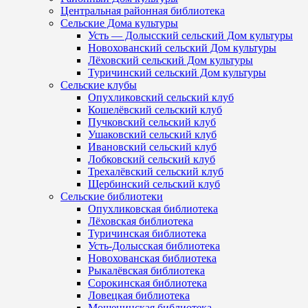
Центральная районная библиотека
Сельские Дома культуры
Усть — Долысский сельский Дом культуры
Новохованский сельский Дом культуры
Лёховский сельский Дом культуры
Туричинский сельский Дом культуры
Сельские клубы
Опухликовский сельский клуб
Кошелёвский сельский клуб
Пучковский сельский клуб
Ушаковский сельский клуб
Ивановский сельский клуб
Лобковский сельский клуб
Трехалёвский сельский клуб
Щербинский сельский клуб
Сельские библиотеки
Опухликовская библиотека
Лёховская библиотека
Туричинская библиотека
Усть-Долысская библиотека
Новохованская библиотека
Рыкалёвская библиотека
Сорокинская библиотека
Ловецкая библиотека
Мошенинская библиотека