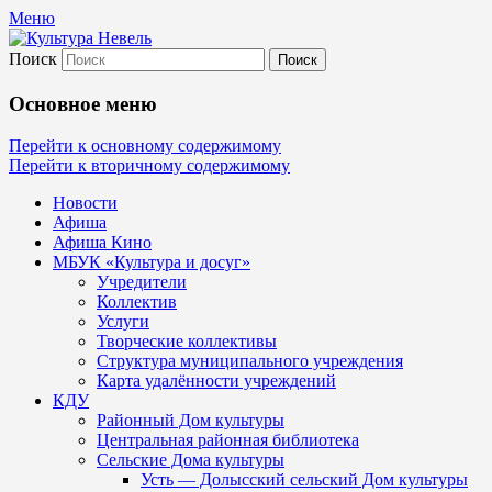
Меню
Поиск
Культура Невель
Основное меню
МБУК Невельского района "Культура
Перейти к основному содержимому
Перейти к вторичному содержимому
и досуг"
Новости
Афиша
Афиша Кино
МБУК «Культура и досуг»
Учредители
Коллектив
Услуги
Творческие коллективы
Структура муниципального учреждения
Карта удалённости учреждений
КДУ
Районный Дом культуры
Центральная районная библиотека
Сельские Дома культуры
Усть — Долысский сельский Дом культуры