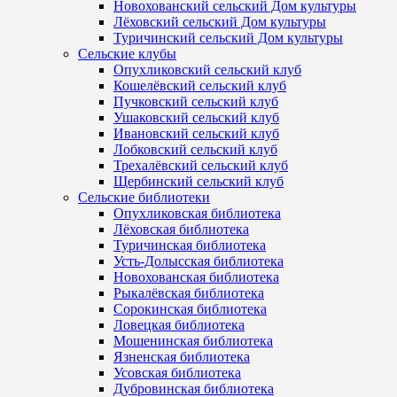
Новохованский сельский Дом культуры
Лёховский сельский Дом культуры
Туричинский сельский Дом культуры
Сельские клубы
Опухликовский сельский клуб
Кошелёвский сельский клуб
Пучковский сельский клуб
Ушаковский сельский клуб
Ивановский сельский клуб
Лобковский сельский клуб
Трехалёвский сельский клуб
Щербинский сельский клуб
Сельские библиотеки
Опухликовская библиотека
Лёховская библиотека
Туричинская библиотека
Усть-Долысская библиотека
Новохованская библиотека
Рыкалёвская библиотека
Сорокинская библиотека
Ловецкая библиотека
Мошенинская библиотека
Язненская библиотека
Усовская библиотека
Дубровинская библиотека