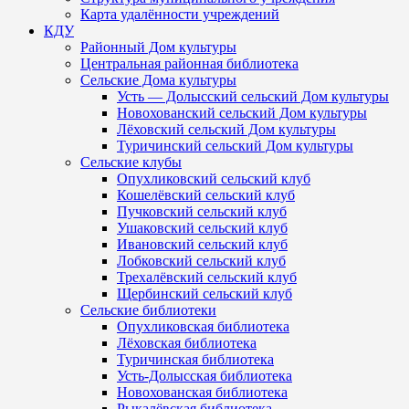
Карта удалённости учреждений
КДУ
Районный Дом культуры
Центральная районная библиотека
Сельские Дома культуры
Усть — Долысский сельский Дом культуры
Новохованский сельский Дом культуры
Лёховский сельский Дом культуры
Туричинский сельский Дом культуры
Сельские клубы
Опухликовский сельский клуб
Кошелёвский сельский клуб
Пучковский сельский клуб
Ушаковский сельский клуб
Ивановский сельский клуб
Лобковский сельский клуб
Трехалёвский сельский клуб
Щербинский сельский клуб
Сельские библиотеки
Опухликовская библиотека
Лёховская библиотека
Туричинская библиотека
Усть-Долысская библиотека
Новохованская библиотека
Рыкалёвская библиотека