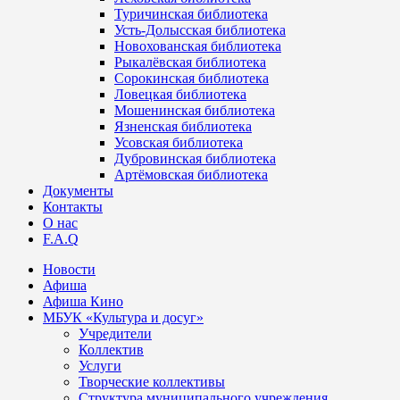
Туричинская библиотека
Усть-Долысская библиотека
Новохованская библиотека
Рыкалёвская библиотека
Сорокинская библиотека
Ловецкая библиотека
Мошенинская библиотека
Язненская библиотека
Усовская библиотека
Дубровинская библиотека
Артёмовская библиотека
Документы
Контакты
О нас
F.A.Q
Новости
Афиша
Афиша Кино
МБУК «Культура и досуг»
Учредители
Коллектив
Услуги
Творческие коллективы
Структура муниципального учреждения