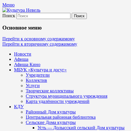
Меню
Поиск
Культура Невель
Основное меню
МБУК Невельского района "Культура
Перейти к основному содержимому
Перейти к вторичному содержимому
и досуг"
Новости
Афиша
Афиша Кино
МБУК «Культура и досуг»
Учредители
Коллектив
Услуги
Творческие коллективы
Структура муниципального учреждения
Карта удалённости учреждений
КДУ
Районный Дом культуры
Центральная районная библиотека
Сельские Дома культуры
Усть — Долысский сельский Дом культуры