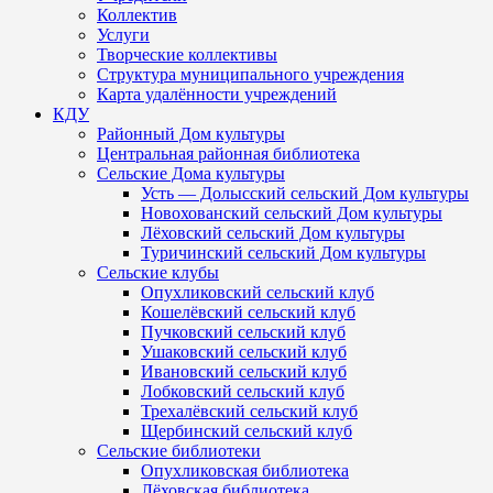
Коллектив
Услуги
Творческие коллективы
Структура муниципального учреждения
Карта удалённости учреждений
КДУ
Районный Дом культуры
Центральная районная библиотека
Сельские Дома культуры
Усть — Долысский сельский Дом культуры
Новохованский сельский Дом культуры
Лёховский сельский Дом культуры
Туричинский сельский Дом культуры
Сельские клубы
Опухликовский сельский клуб
Кошелёвский сельский клуб
Пучковский сельский клуб
Ушаковский сельский клуб
Ивановский сельский клуб
Лобковский сельский клуб
Трехалёвский сельский клуб
Щербинский сельский клуб
Сельские библиотеки
Опухликовская библиотека
Лёховская библиотека