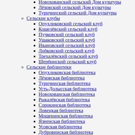
Новохованский сельский Дом культуры
Лёховский сельский Дом культуры
Туричинский сельский Дом культуры
Сельские клубы
Опухликовский сельский клуб
Кошелёвский сельский клуб
Пучковский сельский клуб
Ушаковский сельский клуб
Ивановский сельский клуб
Лобковский сельский клуб
Трехалёвский сельский клуб
Щербинский сельский клуб
Сельские библиотеки
Опухликовская библиотека
Лёховская библиотека
Туричинская библиотека
Усть-Долысская библиотека
Новохованская библиотека
Рыкалёвская библиотека
Сорокинская библиотека
Ловецкая библиотека
Мошенинская библиотека
Язненская библиотека
Усовская библиотека
Дубровинская библиотека