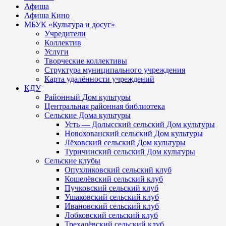
Афиша
Афиша Кино
МБУК «Культура и досуг»
Учредители
Коллектив
Услуги
Творческие коллективы
Структура муниципального учреждения
Карта удалённости учреждений
КДУ
Районный Дом культуры
Центральная районная библиотека
Сельские Дома культуры
Усть — Долысский сельский Дом культуры
Новохованский сельский Дом культуры
Лёховский сельский Дом культуры
Туричинский сельский Дом культуры
Сельские клубы
Опухликовский сельский клуб
Кошелёвский сельский клуб
Пучковский сельский клуб
Ушаковский сельский клуб
Ивановский сельский клуб
Лобковский сельский клуб
Трехалёвский сельский клуб