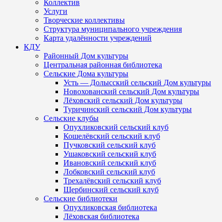
Коллектив
Услуги
Творческие коллективы
Структура муниципального учреждения
Карта удалённости учреждений
КДУ
Районный Дом культуры
Центральная районная библиотека
Сельские Дома культуры
Усть — Долысский сельский Дом культуры
Новохованский сельский Дом культуры
Лёховский сельский Дом культуры
Туричинский сельский Дом культуры
Сельские клубы
Опухликовский сельский клуб
Кошелёвский сельский клуб
Пучковский сельский клуб
Ушаковский сельский клуб
Ивановский сельский клуб
Лобковский сельский клуб
Трехалёвский сельский клуб
Щербинский сельский клуб
Сельские библиотеки
Опухликовская библиотека
Лёховская библиотека